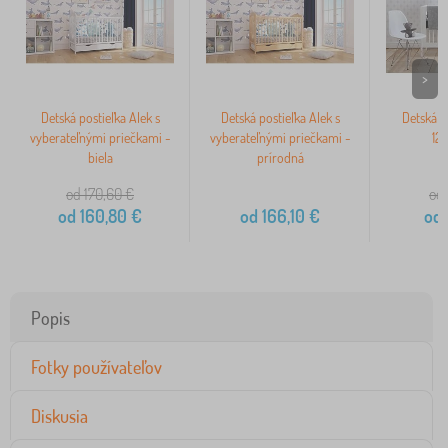
>
Detská postieľka Alek s
Detská postieľka Alek s
Detská p
vyberateľnými priečkami -
vyberateľnými priečkami -
12
biela
prírodná
od 170,60
€
od 
od
160,80
€
od
166,10
€
od
Popis
Fotky používateľov
Diskusia