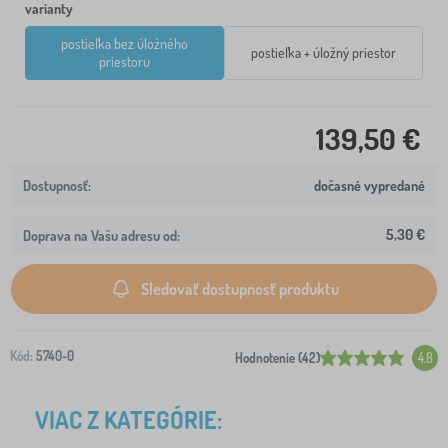
varianty
postieľka bez úložného
postieľka + úložný priestor
priestoru
139,50 €
dočasné vypredané
5,30 €
Doprava na Vašu adresu od:
Sledovať dostupnosť produktu
Kód:
5740-0
Hodnotenie (42)
4.8
VIAC Z KATEGÓRIE: