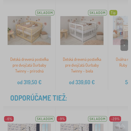
SKLADOM
SKLADOM
Tip
>
Detská drevená postieľka
Detská drevená postieľka
Oválna ra
pre dvojčatá Ourbaby
pre dvojčatá Ourbaby
Ruby 7v
Twinny - prírodná
Twinny - biela
od
319,50
€
od
339,60
€
54
ODPORÚČAME TIEŽ:
-6%
SKLADOM
-9%
SKLADOM
-29%