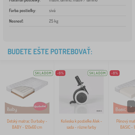
Farba postieľky
:
sivá
Nosnosť
:
25 kg
BUDETE EŠTE POTREBOVAŤ:
SKLADOM
-6%
SKLADOM
-8%
>
Detský matrac Ourbaby -
Kolieska k postieľke Alek -
Pěnový mat
BABY - 120x60 cm
sada - rôzne farby
BASIC - 