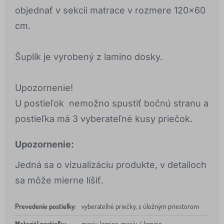
objednať v sekcii matrace v rozmere 120x60
cm.
Šuplík je vyrobený z lamino dosky.
Upozornenie!
U postieľok nemožno spustiť bočnú stranu a
postieľka má 3 vyberateľné kusy priečok.
Upozornenie:
Jedná sa o vizualizáciu produkte, v detailoch
sa môže mierne líšiť.
Prevedenie postieľky
:
vyberateľné priečky, s úložným priestorom
Materiál postieľky
:
masív, lamino, masív / lamino