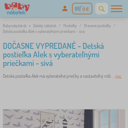
0 €
Babynabytek.sk
»
Detský nábytok
/
Postieľky
/
Drevené postieľky
/
Detská postieľka Alek s vyberateľnými priečkami - sivá
DOČASNE VYPREDANÉ - Detská
postieľka Alek s vyberateľnými
priečkami - sivá
Detská postieľka Alek má vyberateľné priečky a nastaviteľný rošt. ..
viac