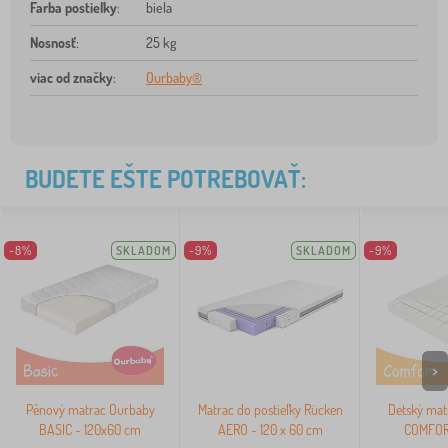
Farba postieľky
:
biela
Nosnosť
:
25 kg
viac od značky
:
Ourbaby®
BUDETE EŠTE POTREBOVAŤ:
-8%
SKLADOM
-9%
SKLADOM
-9%
>
Pěnový matrac Ourbaby
Matrac do postieľky Rücken
Detský mat
BASIC - 120x60 cm
AERO - 120 x 60 cm
COMFOR