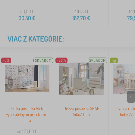
33,00
€
200,50
€
87,
30,50
€
182,70
€
79,
VIAC Z KATEGÓRIE:
-6%
SKLADOM
-33%
SKLADOM
Tip
>
Detská postieľka Alek s
Detská postieľka SNAP
Oválna rast
vyberateľnými priečkami -
140x70 cm
Ruby 7v1 
biela
od 170,60
€