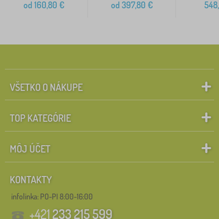
od
160,80
€
od
397,80
€
548
VŠETKO O NÁKUPE
TOP KATEGÓRIE
MÔJ ÚČET
KONTAKTY
infolinka:
PO-PI 8:00-16:00
+421
233 215 599