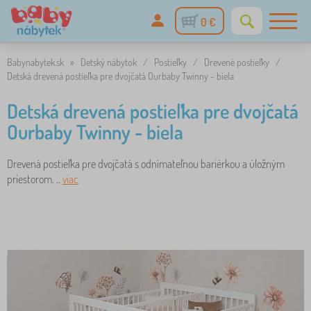
0 €
Babynabytek.sk
»
Detský nábytok
/
Postieľky
/
Drevené postieľky
/
Detská drevená postieľka pre dvojčatá Ourbaby Twinny - biela
Detská drevená postieľka pre dvojčatá
Ourbaby Twinny - biela
Drevená postieľka pre dvojčatá s odnímateľnou bariérkou a úložným
priestorom. ..
viac