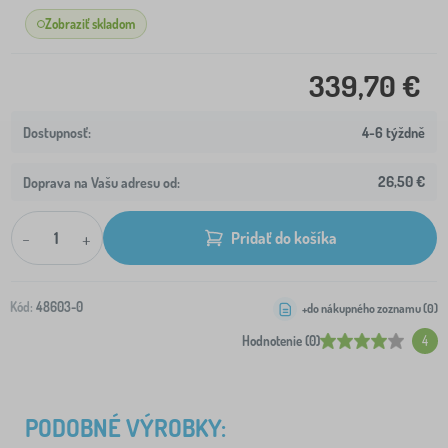
Zobraziť skladom
339,70 €
4-6 týždně
26,50 €
Doprava na Vašu adresu od:
-
+
Pridať do košíka
Kód:
48603-0
+do nákupného zoznamu (
0
)
Hodnotenie (0)
4
PODOBNÉ VÝROBKY: