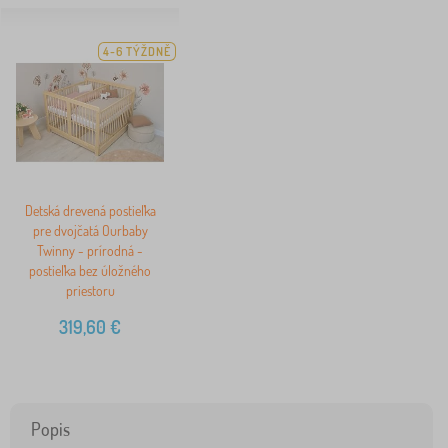
4-6 TÝŽDNĚ
Detská drevená postieľka
pre dvojčatá Ourbaby
Twinny - prírodná -
postieľka bez úložného
priestoru
319,60
€
Popis