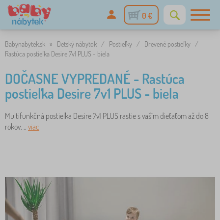
0 €
Babynabytek.sk
»
Detský nábytok
/
Postieľky
/
Drevené postieľky
/
Rastúca postieľka Desire 7v1 PLUS - biela
DOČASNE VYPREDANÉ - Rastúca
postieľka Desire 7v1 PLUS - biela
Multifunkčná postieľka Desire 7v1 PLUS rastie s vaším dieťaťom až do 8
rokov. ..
viac