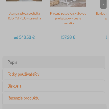
>
Oválna rastúca postieľka
Prútená postieľka s výbavou
Baldachýn
Ruby 7v1 PLUS - prírodná
pre bábätko - Lesné
Heav
zvieratká
od
548,50
€
157,20
€
2
Popis
Fotky používateľov
Diskusia
Recenzie produktu