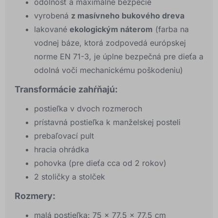
odolnosť a maximálne bezpečie
vyrobená
z masívneho bukového dreva
lakované
ekologickým náterom
(farba na
vodnej báze, ktorá zodpovedá európskej
norme EN 71-3, je úplne bezpečná pre dieťa a
odolná voči mechanickému poškodeniu)
Transformácie zahŕňajú:
postieľka v dvoch rozmeroch
prístavná postieľka k manželskej posteli
prebaľovací pult
hracia ohrádka
pohovka (pre dieťa cca od 2 rokov)
2 stoličky a stolček
Rozmery:
malá postieľka: 75 x 77,5 x 77,5 cm