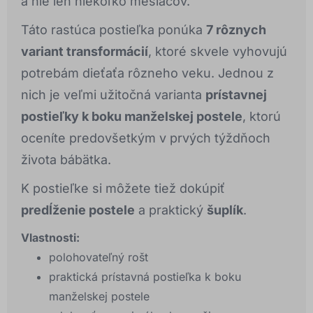
a nie len niekoľko mesiacov.
Táto rastúca postieľka ponúka
7 rôznych
variant transformácií
, ktoré skvele vyhovujú
potrebám dieťaťa rôzneho veku. Jednou z
nich je veľmi užitočná varianta
prístavnej
postieľky k boku manželskej postele
, ktorú
oceníte predovšetkým v prvých týždňoch
života bábätka.
K postieľke si môžete tiež dokúpiť
predĺženie postele
a praktický
šuplík
.
Vlastnosti:
polohovateľný rošt
praktická prístavná postieľka k boku
manželskej postele