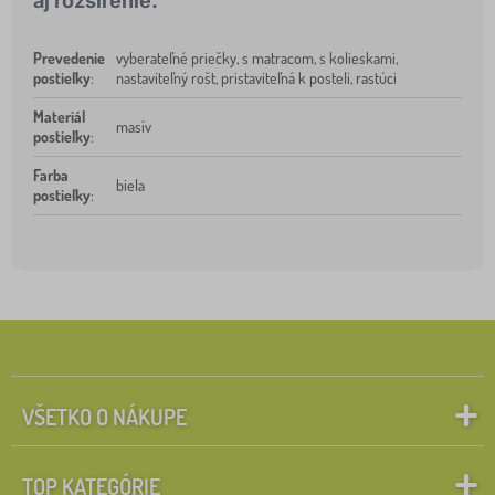
aj rozšírenie.
Prevedenie
vyberateľné priečky, s matracom, s kolieskami,
postieľky
:
nastaviteľný rošt, pristaviteľná k posteli, rastúci
Materiál
masív
postieľky
:
Farba
biela
postieľky
:
VŠETKO O NÁKUPE
TOP KATEGÓRIE