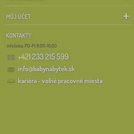
MÔJ ÚČET
KONTAKTY
infolinka:
PO-PI 8:00-16:00
+421
233 215 599
info@babynabytek.sk
kariéra - voľné pracovné miesta