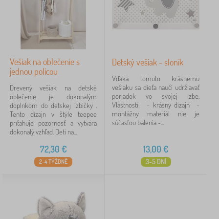
Typ ponuky
Štítky
Vešiak na oblečenie s
Detský vešiak - sloník
Zrušiť
FILTROVANIE
jednou policou
Vďaka tomuto krásnemu
vešiaku sa dieťa naučí udržiavať
Drevený vešiak na detské
poriadok vo svojej izbe.
oblečenie je dokonalým
Vlastnosti: - krásny dizajn -
doplnkom do detskej izbičky .
montážny materiál nie je
Tento dizajn v štýle teepee
súčasťou balenia -...
priťahuje pozornosť a vytvára
dokonalý vzhľad. Deti na...
72,30
€
13,00
€
3-5 DNÍ
2-4 TÝŽDNĚ