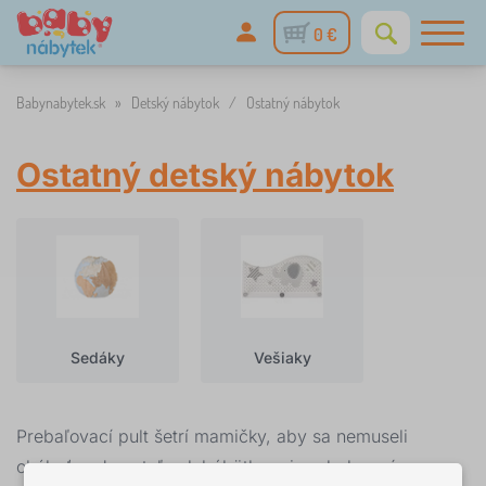
0 €
Babynabytek.sk
»
Detský nábytok
/
Ostatný nábytok
Ostatný detský nábytok
Sedáky
Vešiaky
Prebaľovací pult šetrí mamičky, aby sa nemuseli
ohýbať nad posteľou k bábätku pri prebalovaní.