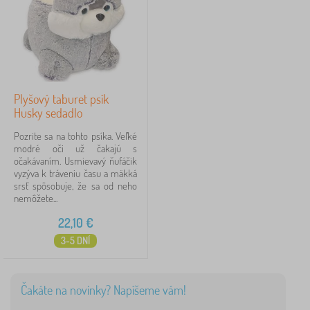
Plyšový taburet psík
Husky sedadlo
Pozrite sa na tohto psíka. Veľké
modré oči už čakajú s
očakávaním. Usmievavý ňufáčik
vyzýva k tráveniu času a mäkká
srsť spôsobuje, že sa od neho
nemôžete...
22,10
€
3-5 DNÍ
Čakáte na novinky? Napíšeme vám!