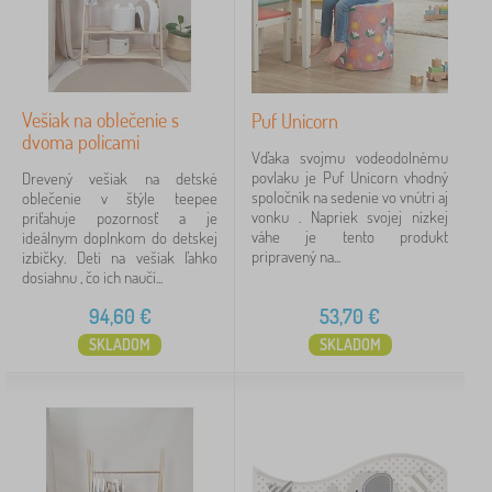
bukové drevo
2
drevo
1
Vešiak na oblečenie s
Puf Unicorn
z masívu
1
dvoma policami
Vďaka svojmu vodeodolnému
povlaku je Puf Unicorn vhodný
Drevený vešiak na detské
Cena
spoločník na sedenie vo vnútri aj
oblečenie v štýle teepee
vonku . Napriek svojej nízkej
priťahuje pozornosť a je
13 €
95 €
váhe je tento produkt
ideálnym doplnkom do detskej
pripravený na...
izbičky. Deti na vešiak ľahko
dosiahnu , čo ich naučí...
iltrovanie
94,60
€
53,70
€
SKLADOM
SKLADOM
Vyhľadať v rámci filtra
Dostupnosť
Podkategórie