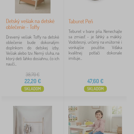
laminátu v rôznych farebných prevedeniach.
modrá
1
Detský vešiak na detské
Taburet Peň
ružová
1
oblečenie - Toffy
Teburet v tvare pňa. Nenechajte
sa zmiasť - je ľahký a mäkký.
sivá
1
Drevený vešiak Toffy na detské
Vodotesný, určený na vnútorné i
oblečenie bude dokonalým
vonkajšie použitie. Vďaka
doplnkom do detskej izby.
zobraziť
kvalitnej potlači dokonale
Vešiak alebo tzv. Nemý sluha, na
viac >
imituje...
ktorý deti ľahko dosiahnu, čo ich
naučí...
Motívy
38,70
€
22,20
€
47,60
€
pre dievčatká
4
SKLADOM
SKLADOM
pre chlapcov
3
Zvieratká
1
Prevedenie nábytku