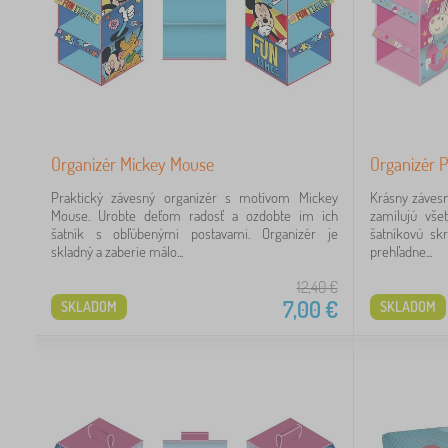
Organizér Mickey Mouse
Organizér 
Praktický závesný organizér s motívom Mickey
Krásny záves
Mouse. Urobte deťom radosť a ozdobte im ich
zamilujú vše
šatník s obľúbenými postavami. Organizér je
šatníkovú sk
skladný a zaberie málo...
prehľadne...
12,40
€
7,00
€
SKLADOM
SKLADOM