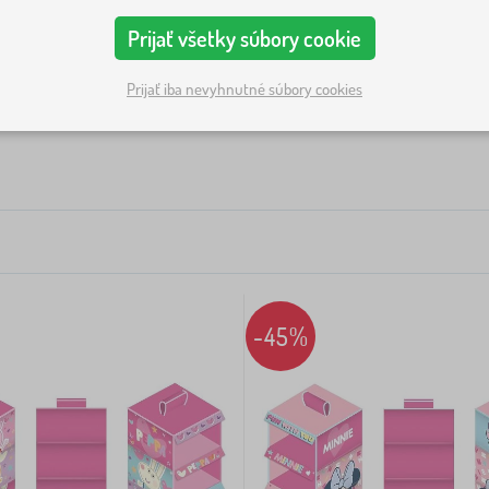
atuje samo a vy nemusíte každý večer počítať diely stavebnic
Prijať všetky súbory cookie
Prijať iba nevyhnutné súbory cookies
skladateľné aj s vekom. Ideálne do regálu alebo pod posteľ
Typ ponuky
Štítky
Rozprávkové postavičky
drevený. Štýlové riešenie do obývacej izby aj detskej izby.
etrí podlahový priestor a hračky sú prehľadne vidieť.
ktoré presuniete tam, kde práve hračky potrebujete.
na hračky
a
truhlou na hračky
pre väčšie kusy. Inšpiráciu na
-45%