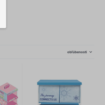
e.
.
 celý systém úložiska nájdete v článku
Dekorácie do
obľúbenosti