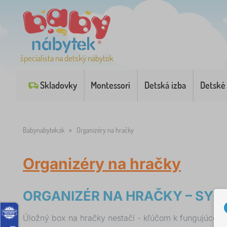
špecialista na detský nábytok
Skladovky
Montessori
Detská izba
Detské
Babynabytek.sk
»
Organizéry na hračky
Organizéry na hračky
ORGANIZÉR NA HRAČKY – SYS
Úložný box na hračky nestačí - kľúčom k fungujúcemu