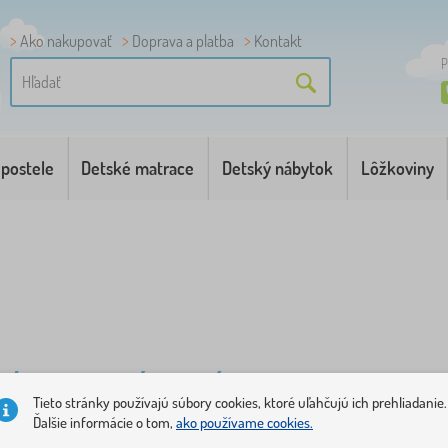
Ako nakupovať
Doprava a platba
Kontakt
P
 postele
Detské matrace
Detský nábytok
Lôžkoviny
TÉM, KTORÝ ZVLÁDNE AJ BATOĽA
Tieto stránky používajú súbory cookies, ktoré uľahčujú ich prehliadanie.
Ďalšie informácie o tom,
ako používame cookies.
 poriadku je systém, kde každá hračka má svoje miesto a di