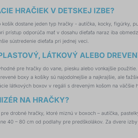
IE HRAČIEK V DETSKEJ IZBE?
 košík dostane jeden typ hračky - autíčka, kocky, figúrky, p
i prístup odporúča mať v dosahu dieťaťa naraz iba obmedze
šie sústredenie dieťaťa pri jednej veci.
PLASTOVÝ, LÁTKOVÝ ALEBO DREVEN
hodné pre hračky do vane, piesku alebo vonkajšie použitie. 
revené boxy a košíky sú najodolnejšie a najkrajšie, ale ťažš
nácie látkových boxov v regáli s dreveným košom na väčšie 
NIZÉR NA HRAČKY?
pre drobné hračky, ktoré miznú v boxoch – autíčka, pastelky
ižne 40 – 80 cm od podlahy pre predškolákov. Za dvere izby 