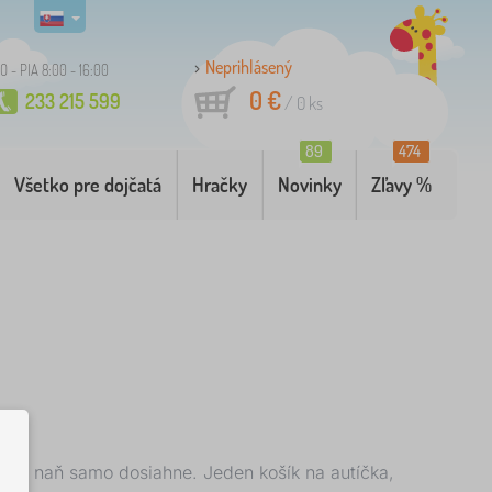
Neprihlásený
O - PIA 8:00 - 16:00
0 €
233 215 599
/
0
ks
89
474
Všetko pre dojčatá
Hračky
Novinky
Zľavy %
eťa naň samo dosiahne. Jeden košík na autíčka,