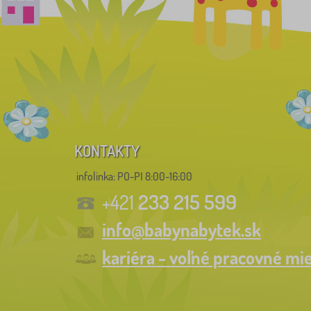
KONTAKTY
infolinka:
PO-PI 8:00-16:00
233 215 599
+421
info@babynabytek.sk
kariéra - voľné pracovné mi