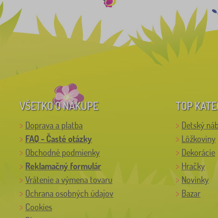
VŠETKO O NÁKUPE
TOP KATE
Doprava a platba
Detský ná
FAQ - Časté otázky
Lôžkoviny
Obchodné podmienky
Dekorácie
Reklamačný formulár
Hračky
Vrátenie a výmena tovaru
Novinky
Ochrana osobných údajov
Bazar
Cookies