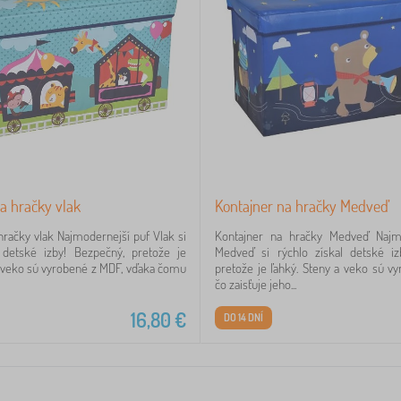
a hračky vlak
Kontajner na hračky Medveď
hračky vlak Najmodernejší puf Vlak si
Kontajner na hračky Medveď Najm
l detské izby! Bezpečný, pretože je
Medveď si rýchlo získal detské iz
a veko sú vyrobené z MDF, vďaka čomu
pretože je ľahký. Steny a veko sú v
čo zaisťuje jeho...
16,80
€
DO 14 DNÍ