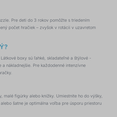
uzzle. Pre deti do 3 rokov pomôžte s triedením
ný počet hračiek – zvyšok v rotácii v uzavretom
Ý?
Látkové boxy sú ľahké, skladateľné a štýlové -
ie a nákladnejšie. Pre každodenné intenzívne
hračky.
, malé figúrky alebo knižky. Umiestnite ho do výšky,
alebo šatne je optimálna voľba pre úsporu priestoru