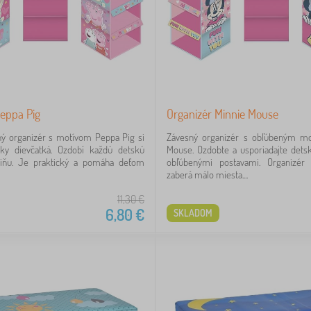
Peppa Pig
Organizér Minnie Mouse
ný organizér s motívom Peppa Pig si
Závesný organizér s obľúbeným m
tky dievčatká. Ozdobí každú detskú
Mouse. Ozdobte a usporiadajte detsk
riňu. Je praktický a pomáha deťom
obľúbenými postavami. Organizér
zaberá málo miesta....
11,30
€
6,80
€
SKLADOM