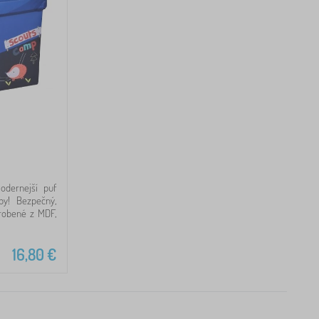
odernejší puf
by! Bezpečný,
yrobené z MDF,
16,80
€