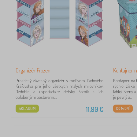
Organizér Frozen
Kontajner n
Praktický závesný organizér s motívom Ľadového
Kontajner na 
Kráľovstva pre jeho všetkých malých milovníkov.
rýchlo získa
Ozdobte a usporiadajte detský šatník s ich
ľahký. Steny 
obľúbenými postavami....
je pevný a...
11,90
€
SKLADOM
DO 14 DNÍ