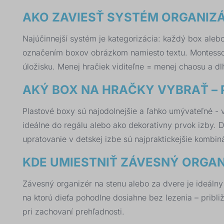
AKO ZAVIESŤ SYSTÉM ORGANIZÁC
Najúčinnejší systém je kategorizácia: každý box alebo
označením boxov obrázkom namiesto textu. Montessor
úložisku. Menej hračiek viditeľne = menej chaosu a dlh
AKÝ BOX NA HRAČKY VYBRAŤ – 
Plastové boxy sú najodolnejšie a ľahko umývateľné - v
ideálne do regálu alebo ako dekoratívny prvok izby. D
upratovanie v detskej izbe sú najpraktickejšie kombi
KDE UMIESTNIŤ ZÁVESNÝ ORGA
Závesný organizér na stenu alebo za dvere je ideálny 
na ktorú dieťa pohodlne dosiahne bez lezenia – pribl
pri zachovaní prehľadnosti.