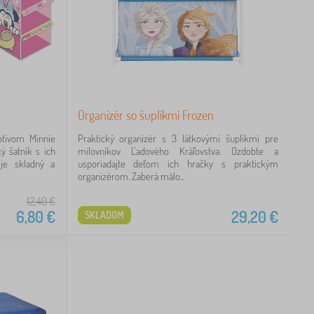
Organizér so šuplíkmi Frozen
otívom Minnie
Praktický organizér s 3 látkovými šuplíkmi pre
ý šatník s ich
milovníkov Ľadového Kráľovstva. Ozdobte a
 je skladný a
usporiadajte deťom ich hračky s praktickým
organizérom. Zaberá málo...
12,40
€
6,80
€
29,20
€
SKLADOM