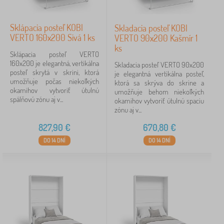
Sklápacia posteľ KOBI
Skladacia posteľ KOBI
VERTO 160x200 Sivá 1 ks
VERTO 90x200 Kašmír 1
ks
Sklápacia posteľ VERTO
160x200 je elegantná, vertikálna
Skladacia posteľ VERTO 90x200
posteľ skrytá v skrini, ktorá
je elegantná vertikálna posteľ,
umožňuje počas niekoľkých
ktorá sa skrýva do skrine a
okamihov vytvoriť útulnú
umožňuje behom niekoľkých
spálňovú zónu aj v...
okamihov vytvoriť útulnú spaciu
zónu aj v...
827,90
€
670,80
€
DO 14 DNÍ
DO 14 DNÍ