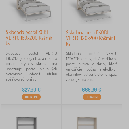
Skladacia posteľ KOBI
Skladacia posteľ KOBI
VERTO 160x200 Kašmír 1
VERTO 120x200 Kašmír 1
ks
ks
Skladacia posteľ VERTO
Skladacia posteľ VERTO
160x200 je elegantná, vertikálna
120x200 je elegantná, vertikálna
posteľ skrytá v skrini, ktorá
posteľ skrytá v skrini, ktorá
umožňuje počas niekoľkých
umožňuje počas niekoľkých
okamihov vytvoriť útulnú
okamihov vytvoriť útulnú spací
spálňovú zónu aj v...
zónu aj v malom...
827,90
€
666,30
€
DO 14 DNÍ
DO 14 DNÍ