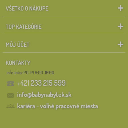
VŠETKO O NÁKUPE
TOP KATEGÓRIE
MÔJ ÚČET
KONTAKTY
infolinka:
PO-PI 8:00-16:00
+421
233 215 599
info@babynabytek.sk
kariéra - voľné pracovné miesta