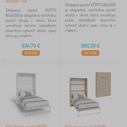
Artisan 1 ks
Sklápacia posteľ VERTO 140x200
je elegantná, vertikálna posteľ
Sklápacia posteľ VERTO
Jednofarebný
1
skrytá v skrini, ktorá umožňuje
160x200 je elegantná, vertikálna
počas niekoľkých okamihov
posteľ skrytá v skrini, ktorá
vytvoriť útulnú spací zónu aj v
umožňuje behom niekoľkých
Nosnosť
malom...
okamihov vytvoriť útulnú spací
zónu aj v malom...
100 kg
2
934,70
€
800,30
€
120 kg
1
DO 14 DNÍ
DO 14 DNÍ
Cena
663 €
935 €
iltrovanie
Vyhľadať v rámci filtra
Skladacia posteľ KOBI