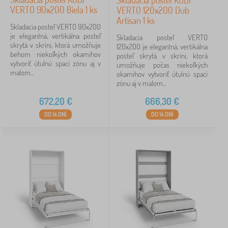
Skladacia posteľ KOBI
Dostupnosť
VERTO 90x200 Biela 1 ks
VERTO 120x200 Dub
Artisan 1 ks
Skladacia posteľ VERTO 90x200
Zrušiť
FILTROVANIE
je elegantná, vertikálna posteľ
Skladacia posteľ VERTO
skrytá v skrini, ktorá umožňuje
120x200 je elegantná, vertikálna
behom niekoľkých okamihov
posteľ skrytá v skrini, ktorá
vytvoriť útulnú spací zónu aj v
umožňuje počas niekoľkých
malom...
okamihov vytvoriť útulnú spací
zónu aj v malom...
672,20
€
666,30
€
DO 14 DNÍ
DO 14 DNÍ