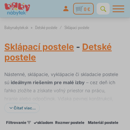
0 €
Babynabytek.sk
»
Detské postele
/
Sklápací postele
Sklápací postele
-
Detské
postele
Nástenné, sklápacie, vyklápacie či skladacie postele
sú
ideálnym riešením pre malé izby
– cez deň ich
ľahko zložíte a získate voľný priestor na prácu,
hranie alebo odpočinok. Vďaka pevnej konštrukcii,
bezpečnostnému mechanizmu poskytujú pohodlie
Čítať viac...
porovnateľné s klasickým lôžkom. Moderné nástenné
✓
Filtrovanie
skladom
Rozmer postele
Materiál postele
Farb
postele šetria miesto
, elegantne zapadajú do