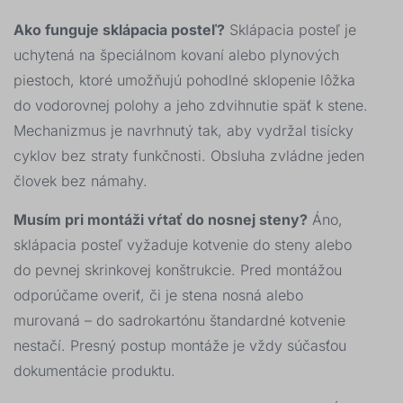
Ako funguje sklápacia posteľ?
Sklápacia posteľ je
uchytená na špeciálnom kovaní alebo plynových
piestoch, ktoré umožňujú pohodlné sklopenie lôžka
do vodorovnej polohy a jeho zdvihnutie späť k stene.
Mechanizmus je navrhnutý tak, aby vydržal tisícky
cyklov bez straty funkčnosti. Obsluha zvládne jeden
človek bez námahy.
Musím pri montáži vŕtať do nosnej steny?
Áno,
sklápacia posteľ vyžaduje kotvenie do steny alebo
do pevnej skrinkovej konštrukcie. Pred montážou
odporúčame overiť, či je stena nosná alebo
murovaná – do sadrokartónu štandardné kotvenie
nestačí. Presný postup montáže je vždy súčasťou
dokumentácie produktu.