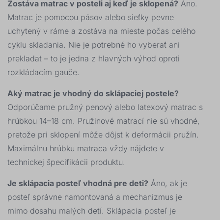
Zostáva matrac v posteli aj keď je sklopená?
Áno.
Matrac je pomocou pásov alebo sieťky pevne
uchytený v ráme a zostáva na mieste počas celého
cyklu skladania. Nie je potrebné ho vyberať ani
prekladať – to je jedna z hlavných výhod oproti
rozkládacím gauče.
Aký matrac je vhodný do sklápaciej postele?
Odporúčame pružný penový alebo latexový matrac s
hrúbkou 14–18 cm. Pružinové matrací nie sú vhodné,
pretože pri sklopení môže dôjsť k deformácii pružín.
Maximálnu hrúbku matraca vždy nájdete v
technickej špecifikácii produktu.
Je sklápacia posteľ vhodná pre deti?
Áno, ak je
posteľ správne namontovaná a mechanizmus je
mimo dosahu malých detí. Sklápacia posteľ je