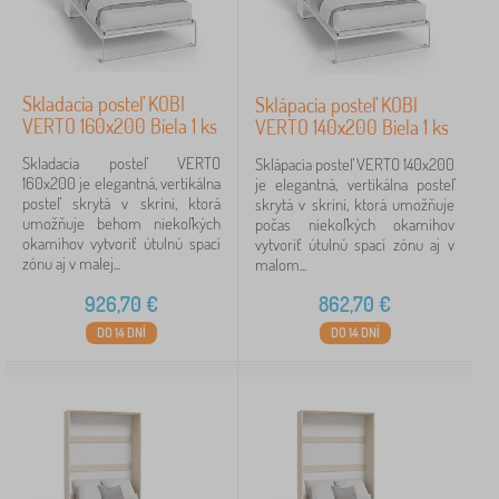
Skladacia posteľ KOBI
Sklápacia posteľ KOBI
VERTO 160x200 Biela 1 ks
VERTO 140x200 Biela 1 ks
Skladacia posteľ VERTO
Sklápacia posteľ VERTO 140x200
160x200 je elegantná, vertikálna
je elegantná, vertikálna posteľ
posteľ skrytá v skrini, ktorá
skrytá v skrini, ktorá umožňuje
umožňuje behom niekoľkých
počas niekoľkých okamihov
okamihov vytvoriť útulnú spací
vytvoriť útulnú spací zónu aj v
zónu aj v malej...
malom...
926,70
€
862,70
€
DO 14 DNÍ
DO 14 DNÍ