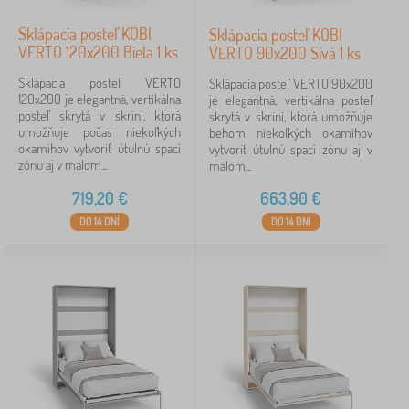
Sklápacia posteľ KOBI
Sklápacia posteľ KOBI
VERTO 120x200 Biela 1 ks
VERTO 90x200 Sivá 1 ks
Sklápacia posteľ VERTO
Sklápacia posteľ VERTO 90x200
120x200 je elegantná, vertikálna
je elegantná, vertikálna posteľ
posteľ skrytá v skrini, ktorá
skrytá v skrini, ktorá umožňuje
umožňuje počas niekoľkých
behom niekoľkých okamihov
okamihov vytvoriť útulnú spací
vytvoriť útulnú spací zónu aj v
zónu aj v malom...
malom...
719,20
€
663,90
€
DO 14 DNÍ
DO 14 DNÍ