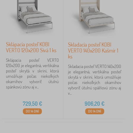
Sklápacia posteľ KOBI
Skladacia posteľ KOBI
VERTO 120x200 Sivá 1 ks
VERTO 140x200 Kašmír 1
ks
Sklápacia posteľ VERTO
120x200 je elegantná, vertikálna
Skladacia posteľ VERTO 140x200
posteľ skrytá v skrini, ktorá
je elegantná, vertikálna posteľ
umožňuje počas niekoľkých
skrytá v skrini, ktorá umožňuje
okamihov vytvoriť útulnú
počas niekoľkých okamihov
spánkovú zónu aj v...
vytvoriť útulnú spálňovú zónu aj
v...
729,50
€
906,20
€
DO 14 DNÍ
DO 14 DNÍ