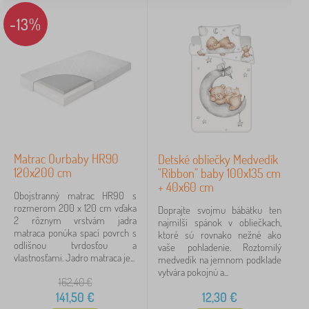
-13%
Matrac Ourbaby HR90
Detské obliečky Medvedík
120x200 cm
"Ribbon" baby 100x135 cm
+ 40x60 cm
Obojstranný matrac HR90 s
rozmerom 200 x 120 cm vďaka
Doprajte svojmu bábätku ten
2 rôznym vrstvám jadra
najmilší spánok v obliečkach,
matraca ponúka spací povrch s
ktoré sú rovnako nežné ako
odlišnou tvrdosťou a
vaše pohladenie. Roztomilý
vlastnosťami. Jadro matraca je...
medvedík na jemnom podklade
vytvára pokojnú a...
162,40
€
141,50
€
12,30
€