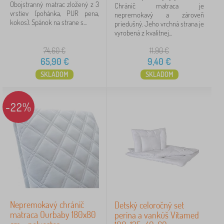
Obojstranný matrac zložený z 3
Chránič matraca je
vrstiev (pohánka, PUR pena,
nepremokavý a zároveň
kokos). Spánok na strane s...
priedušný. Jeho vrchná strana je
vyrobená z kvalitnej...
74,60
€
11,90
€
65,90
€
9,40
€
SKLADOM
SKLADOM
-22%
Nepremokavý chránič
Detský celoročný set
matraca Ourbaby 180x80
perina a vankúš Vitamed