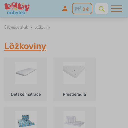
0 €
Babynabytek.sk
»
Lôžkoviny
Lôžkoviny
Detské matrace
Prestieradlá