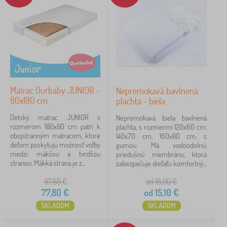
Matrac Ourbaby JUNIOR -
Nepremokavá bavlnená
80x180 cm
plachta - biela
Detský matrac JUNIOR s
Nepremokavá biela bavlnená
rozmerom 180x80 cm patrí k
plachta, s rozmermi 120x60 cm,
obojstranným matracom, ktoré
140x70 cm, 160x80 cm, s
deťom poskytujú možnosť voľby
gumou. Má vodoodolnú,
medzi mäkšou a tvrdšou
priedušnú membránu, ktorá
stranou. Mäkká strana je z...
zabezpečuje dieťaťu komfortný...
97,60
€
od 18,00
€
77,80
€
od
15,10
€
SKLADOM
SKLADOM