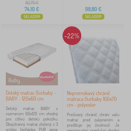
82,70
€
74,10
€
98,80
€
SKLADOM
SKLADOM
-22%
Detský matrac Ourbaby -
Nepremokavý chránič
BABY - 120x60 cm
matraca Ourbaby 160x70
cm - polyester
Detský matrac BABY s
rozmerom 60x120 cm vhodný
Prešívaný chránič chráni vašu
pre citlivú detskú pokožku.
matrac pred zašpinením a
Obojstranný matrac zložený z 3
predlžuje jej životnosť. Je
vrstiev (pohánka, PUR pena,
nepriepustný, priedušný, vhodný