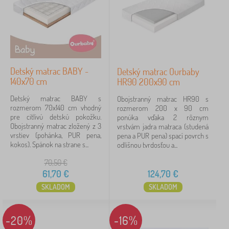
Detský matrac BABY -
Detský matrac Ourbaby
140x70 cm
HR90 200x90 cm
Detský matrac BABY s
Obojstranný matrac HR90 s
rozmerom 70x140 cm vhodný
rozmerom 200 x 90 cm
pre citlivú detskú pokožku.
ponúka vďaka 2 rôznym
Obojstranný matrac zložený z 3
vrstvám jadra matraca (studená
vrstiev (pohánka, PUR pena,
pena a PUR pena) spací povrch s
kokos). Spánok na strane s...
odlišnou tvrdosťou a...
70,50
€
61,70
€
124,70
€
SKLADOM
SKLADOM
-20%
-16%