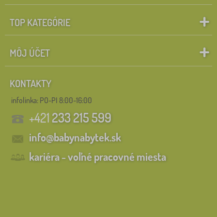
TOP KATEGÓRIE
MÔJ ÚČET
KONTAKTY
infolinka:
PO-PI 8:00-16:00
+421
233 215 599
info@babynabytek.sk
kariéra - voľné pracovné miesta