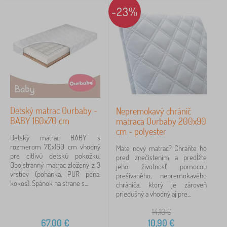
-23%
Detský matrac Ourbaby -
Nepremokavý chránič
BABY 160x70 cm
matraca Ourbaby 200x90
cm - polyester
Detský matrac BABY s
rozmerom 70x160 cm vhodný
Máte nový matrac? Chráňte ho
pre citlivú detskú pokožku.
pred znečistením a predĺžte
Obojstranný matrac zložený z 3
jeho životnosť pomocou
vrstiev (pohánka, PUR pena,
prešívaného, nepremokavého
kokos). Spánok na strane s...
chrániča, ktorý je zároveň
priedušný a vhodný aj pre...
14,10
€
67,00
€
10,90
€