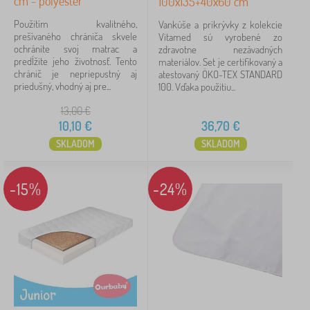
cm - polyester
100x135+40x60 cm
Použitím kvalitného,
Vankúše a prikrývky z kolekcie
prešívaného chrániča skvele
Vitamed sú vyrobené zo
ochránite svoj matrac a
zdravotne nezávadných
predĺžite jeho životnosť. Tento
materiálov. Set je certifikovaný a
chránič je nepriepustný aj
atestovaný ÖKO-TEX STANDARD
priedušný, vhodný aj pre...
100. Vďaka použitiu...
13,00
€
10,10
€
36,70
€
SKLADOM
SKLADOM
-15%
-24%