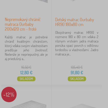
Nepremokavý chránič
Detský matrac Ourbaby
matraca Ourbaby
HR90 180x80 cm
200x120 cm - froté
Obojstranný matrac HR90 v
rozmere 180 x 80 cm vďaka 2
Každý matrac je potrebné
rôznym vrstvám jadra matraca
chrániť kvalitným chráničom,
ponúka spací povrch s odlišnou
ktorý vďaka svojim vlastnostiam
tvrdosťou a vlastnosťami. Jadro
predlžuje jeho životnosť.
matraca je...
Nielenže je nepriepustný, ale je
aj priedušný a...
16,50
€
105,40
€
12,80
€
91,80
€
SKLADOM
SKLADOM
-12%