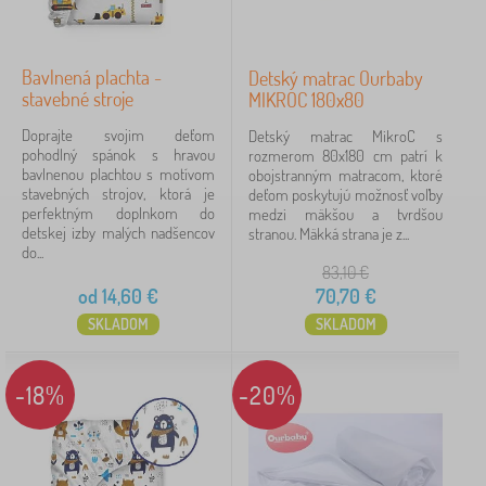
iltrovanie
Bavlnená plachta -
Detský matrac Ourbaby
stavebné stroje
MIKROC 180x80
Vyhľadať v rámci filtra
Doprajte svojim deťom
Detský matrac MikroC s
pohodlný spánok s hravou
rozmerom 80x180 cm patrí k
Podkategórie
bavlnenou plachtou s motívom
obojstranným matracom, ktoré
stavebných strojov, ktorá je
deťom poskytujú možnosť voľby
Typ ponuky
perfektným doplnkom do
medzi mäkšou a tvrdšou
detskej izby malých nadšencov
stranou. Mäkká strana je z...
do...
Štítky
83,10
€
od
14,60
€
70,70
€
Rozprávkové postavičky
SKLADOM
SKLADOM
Značky
-18%
-20%
Zrušiť
FILTROVANIE