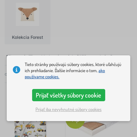
Kolekcia Forest
✓
☆
%
Filtrovanie
skladom
novinka
Zľavy a akcie
Dostupnosť
Tieto stránky používajú súbory cookies, ktoré uľahčujú
ich prehliadanie. Ďalšie informácie o tom,
ako
celkom
444
produktov
používame cookies.
obľúbenosti
×
FILTROVANIE
Prijať všetky súbory cookie
-15%
Dostupnosť
Prijať iba nevyhnutné súbory cookies
Tip
Cena
6 €
331 €