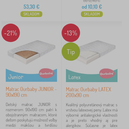
od 12,40
€
53,30
€
od
10,10
€
SKLADOM
SKLADOM
-21%
-13%
Tip
Matrac Ourbaby JUNIOR -
Matrac Ourbaby LATEX
90x190 cm
200x90 cm
Detský matrac JUNIOR s
Kvalitný polyuretánový matrac s
rozmerom 90x190 cm patrí k
vrstvou latexovej peny. Latex má
obojstranným matracom, ktoré
výborné antialergické vlastnosti
deťom poskytujú možnosť voľby
a je preto vhodný aj pre
medzi mäkšou a tvrdšou
alergikov. Súčasne je latex