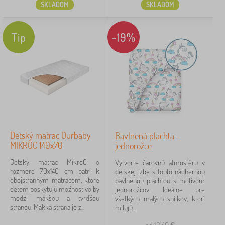
SKLADOM
SKLADOM
Tip
-19%
Detský matrac Ourbaby
Bavlnená plachta -
MIKROC 140x70
jednorožce
Detský matrac MikroC o
Vytvorte čarovnú atmosféru v
rozmere 70x140 cm patrí k
detskej izbe s touto nádhernou
obojstranným matracom, ktoré
bavlnenou plachtou s motívom
deťom poskytujú možnosť voľby
jednorožcov. Ideálne pre
medzi mäkšou a tvrdšou
všetkých malých snílkov, ktorí
stranou. Mäkká strana je z...
milujú...