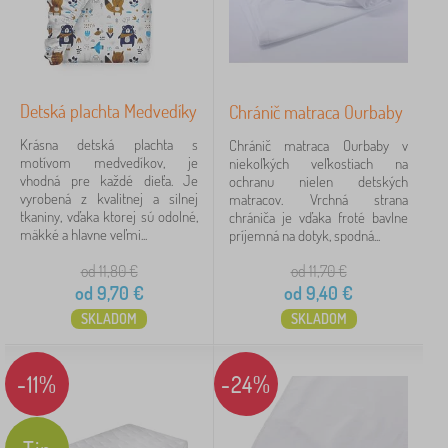
Detská plachta Medvedíky
Chránič matraca Ourbaby
Krásna detská plachta s
Chránič matraca Ourbaby v
motívom medvedíkov, je
niekoľkých veľkostiach na
vhodná pre každé dieťa. Je
ochranu nielen detských
vyrobená z kvalitnej a silnej
matracov. Vrchná strana
tkaniny, vďaka ktorej sú odolné,
chrániča je vďaka froté bavlne
mäkké a hlavne veľmi...
príjemná na dotyk, spodná...
od 11,80
€
od 11,70
€
od
9,70
€
od
9,40
€
SKLADOM
SKLADOM
-11%
-24%