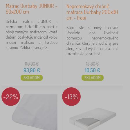
Matrac Ourbaby JUNIOR -
Nepremokavý chránič
90x200 cm
matraca Ourbaby 200x90
cm - froté
Detská matrac JUNIOR s
rozmerom 90x200 cm patrí k
Kúpili ste si nový matrac?
obojstranným matracom, ktoré
Predĺžte jeho životnosť
deťom poskytujú možnosť voľby
pomocou nepremokavého
medzi mäkšou a tvrdšou
chrániča, ktorý je vhodný aj pre
stranou. Mäkká strana je z...
alergikov citlivých na prach či
roztoče. Jeho vrchná...
110,00
€
13,80
€
93,90
€
10,50
€
SKLADOM
SKLADOM
-22%
-13%