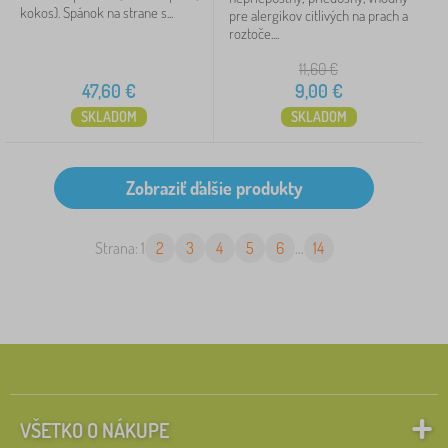
kokos). Spánok na strane s...
pre alergikov citlivých na prach a
roztoče....
11,60
€
47,60
€
9,00
€
SKLADOM
SKLADOM
Strana: 1
2
3
4
5
6
...
14
VŠETKO O NÁKUPE