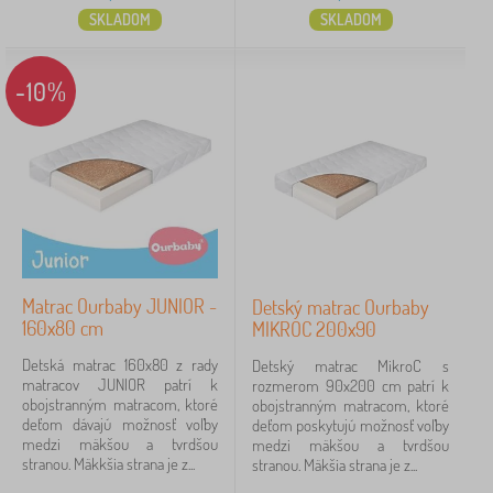
SKLADOM
SKLADOM
-10%
Matrac Ourbaby JUNIOR -
Detský matrac Ourbaby
160x80 cm
MIKROC 200x90
Detská matrac 160x80 z rady
Detský matrac MikroC s
matracov JUNIOR patrí k
rozmerom 90x200 cm patrí k
obojstranným matracom, ktoré
obojstranným matracom, ktoré
deťom dávajú možnosť voľby
deťom poskytujú možnosť voľby
medzi mäkšou a tvrdšou
medzi mäkšou a tvrdšou
stranou. Mäkkšia strana je z...
stranou. Mäkšia strana je z...