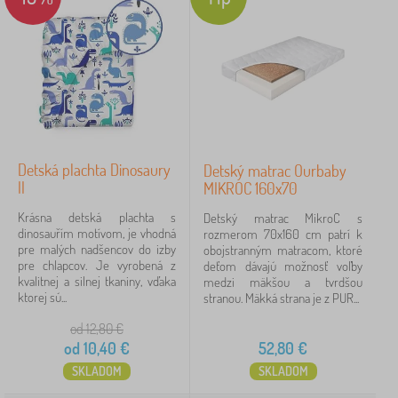
Detská plachta Dinosaury
Detský matrac Ourbaby
II
MIKROC 160x70
Krásna detská plachta s
Detský matrac MikroC s
dinosauřím motívom, je vhodná
rozmerom 70x160 cm patrí k
pre malých nadšencov do izby
obojstranným matracom, ktoré
pre chlapcov. Je vyrobená z
deťom dávajú možnosť voľby
kvalitnej a silnej tkaniny, vďaka
medzi mäkšou a tvrdšou
ktorej sú...
stranou. Mäkká strana je z PUR...
od 12,80
€
od
10,40
€
52,80
€
SKLADOM
SKLADOM