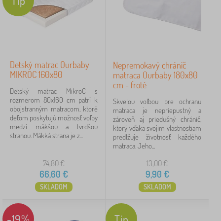
Tip
Detský matrac Ourbaby
Nepremokavý chránič
MIKROC 160x80
matraca Ourbaby 180x80
cm - froté
Detský matrac MikroC s
rozmerom 80x160 cm patrí k
Skvelou voľbou pre ochranu
obojstranným matracom, ktoré
matraca je nepriepustný a
deťom poskytujú možnosť voľby
zároveň aj priedušný chránič,
medzi mäkšou a tvrdšou
ktorý vďaka svojim vlastnostiam
stranou. Mäkká strana je z...
predlžuje životnosť každého
matraca. Jeho...
74,80
€
13,00
€
66,60
€
9,90
€
SKLADOM
SKLADOM
-19%
Tip