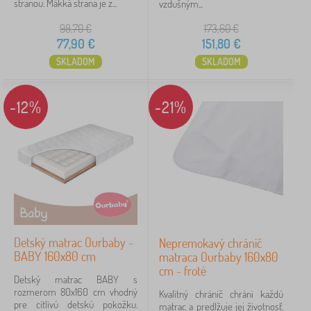
stranou. Mäkká strana je z...
vzdušným...
98,70
€
173,60
€
77,90
€
151,80
€
SKLADOM
SKLADOM
-12%
-21%
Detský matrac Ourbaby -
Nepremokavý chránič
BABY 160x80 cm
matraca Ourbaby 160x80
cm - froté
Detský matrac BABY s
rozmerom 80x160 cm vhodný
Kvalitný chránič chráni každú
pre citlivú detskú pokožku.
matrac a predlžuje jej životnosť.