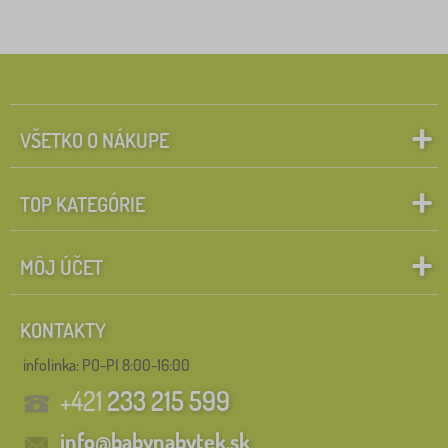
VŠETKO O NÁKUPE
TOP KATEGÓRIE
MÔJ ÚČET
KONTAKTY
infolinka:
PO-PI 8:00-16:00
+421
233 215 599
info@babynabytek.sk