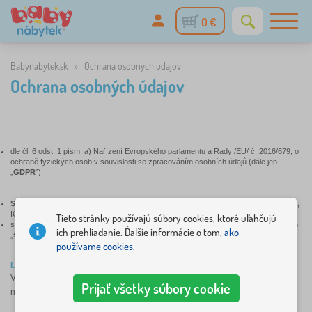
0 €
Babynabytek.sk
»
Ochrana osobných údajov
Ochrana osobných údajov
SOUHLAS SE ZPRACOVÁNÍM OSOBNÍCH
ÚDAJŮ
dle čl. 6 odst. 1 písm. a) Nařízení Evropského parlamentu a Rady /EU/ č. 2016/679, o
ochraně fyzických osob v souvislosti se zpracováním osobních údajů (dále jen
„
GDPR
”)
Správce osobních údajů: Babynabytek s.r.o.,
se sídlem č.p. 259, 739 85 Bukovec,
IČO: 29441102, vedená u Krajského soudu v Ostravě pod
Tieto stránky používajú súbory cookies, ktoré uľahčujú
sp. zn. C 53377, e-mail:info@babynabytek.cz.cz,web: www.babynabytek.cz (dále jen
ich prehliadanie. Ďalšie informácie o tom,
ako
„
společnost
“ nebo „
správce
“).
používame cookies.
I. ROZSAH ZPRACOVÁNÍ
Vaše osobní údaje (dále jen
“OÚ”
) budeme na základě přihlášení k odběru
Prijať všetky súbory cookie
newsletteru/novinek zpracovávat v následujícím rozsahu: e-mailová adresa.