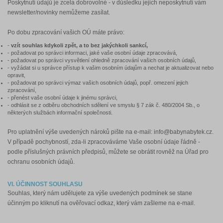
Poskytnutí údajů je zcela dobrovolné - v důsledku jejich neposkytnutí vám
newsletter/novinky nemůžeme zasílat.
Po dobu zpracování vašich OÚ máte právo:
-
vzít souhlas kdykoli zpět, a to bez jakýchkoli sankcí,
- požadovat po správci informaci, jaké vaše osobní údaje zpracovává,
- požadovat po správci vysvětlení ohledně zpracování vašich osobních údajů,
- vyžádat si u správce přístup k vašim osobním údajům a nechat je aktualizovat nebo
opravit,
- požadovat po správci výmaz vašich osobních údajů, popř. omezení jejich
zpracování,
- přenést vaše osobní údaje k jinému správci,
- odhlásit se z odběru obchodních sdělení ve smyslu § 7 zák č. 480/2004 Sb., o
některých službách informační společnosti.
Pro uplatnění výše uvedených nároků pište na e-mail: info@babynabytek.cz.
V případě pochybností, zda-li zpracováváme Vaše osobní údaje řádně -
podle příslušných právních předpisů, můžete se obrátit rovněž na Úřad pro
ochranu osobních údajů.
VI. ÚČINNOST SOUHLASU
Souhlas, který nám udělujete za výše uvedených podmínek se stane
účinným po kliknutí na ověřovací odkaz, který vám zašleme na e-mail.