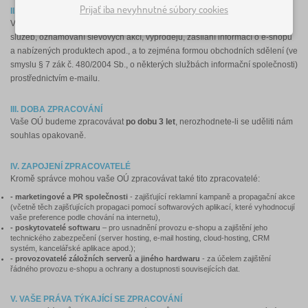
Prijať iba nevyhnutné súbory cookies
II. ÚČEL ZPRACOVÁNÍ
Vaše OÚ budeme zpracovávat pro marketingové účely: nabízení zboží a
služeb, oznamování slevových akcí, výprodejů, zasílání informací o e-shopu
a nabízených produktech apod., a to zejména formou obchodních sdělení (ve
smyslu § 7 zák č. 480/2004 Sb., o některých službách informační společnosti)
prostřednictvím e-mailu.
III. DOBA ZPRACOVÁNÍ
Vaše OÚ budeme zpracovávat
po dobu 3 let
, nerozhodnete-li se uděliti nám
souhlas opakovaně.
IV. ZAPOJENÍ ZPRACOVATELÉ
Kromě správce mohou vaše OÚ zpracovávat také tito zpracovatelé:
- marketingové a PR společnosti
- zajišťující reklamní kampaně a propagační akce
(včetně těch zajišťujících propagaci pomocí softwarových aplikací, které vyhodnocují
vaše preference podle chování na internetu),
- poskytovatelé softwaru
– pro usnadnění provozu e-shopu a zajištění jeho
technického zabezpečení (server hosting, e-mail hosting, cloud-hosting, CRM
systém, kancelářské aplikace apod.);
- provozovatelé záložních serverů a jiného hardwaru
- za účelem zajištění
řádného provozu e-shopu a ochrany a dostupnosti souvisejících dat.
V. VAŠE PRÁVA TÝKAJÍCÍ SE ZPRACOVÁNÍ