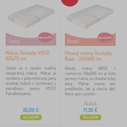
Matrac Ourbaby VISCO
Pěnový matrac Ourbaby
160x70 cm
Basic - 200x90 cm
Jedná sa o vysoko kvalitný
Detský matrac BASIC s
obojstranný matrac. Matrac je
rozmerom 90x200 cm je čisto
vyrobený z polyuretánovej peny
penový matrac zo stredne tuhej
strednej tvdosti v kombinácii s
peny. Matrac ocenia ako
pamäťovou penou VISCO.
predškoláci, tak aj staršie deti,
Pamäťová pena...
ktoré spia v posteli...
75,30
€
85,00
€
71,30
€
SKLADOM
SKLADOM