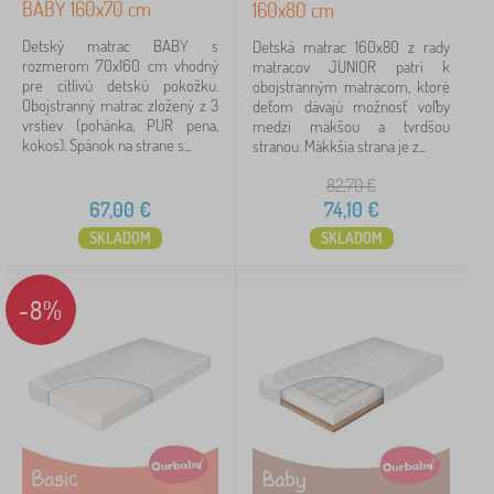
BABY 160x70 cm
160x80 cm
iltrovanie
Detský matrac BABY s
Detská matrac 160x80 z rady
rozmerom 70x160 cm vhodný
matracov JUNIOR patrí k
pre citlivú detskú pokožku.
obojstranným matracom, ktoré
Vyhľadať v rámci filtra
Obojstranný matrac zložený z 3
deťom dávajú možnosť voľby
vrstiev (pohánka, PUR pena,
medzi mäkšou a tvrdšou
kokos). Spánok na strane s...
stranou. Mäkkšia strana je z...
Dostupnosť
82,70
€
Typ ponuky
67,00
€
74,10
€
SKLADOM
SKLADOM
Štítky
1
Lacné matrace
17
-8%
✓
Zľavy
53
novinka
10
Tip
5