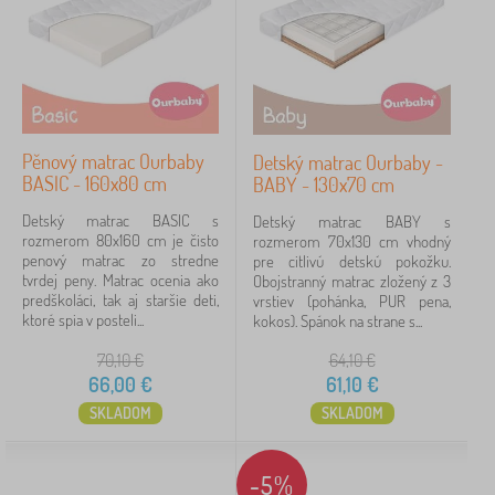
Pěnový matrac Ourbaby
Detský matrac Ourbaby -
BASIC - 160x80 cm
BABY - 130x70 cm
Detský matrac BASIC s
Detský matrac BABY s
rozmerom 80x160 cm je čisto
rozmerom 70x130 cm vhodný
penový matrac zo stredne
pre citlivú detskú pokožku.
tvrdej peny. Matrac ocenia ako
Obojstranný matrac zložený z 3
predškoláci, tak aj staršie deti,
vrstiev (pohánka, PUR pena,
ktoré spia v posteli...
kokos). Spánok na strane s...
70,10
€
64,10
€
66,00
€
61,10
€
SKLADOM
SKLADOM
-5%