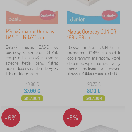
Pěnový matrac Ourbaby
Matrac Ourbaby JUNIOR -
BASIC - 140x70 cm
160 x 90 cm
Detský matrac BASIC do
Detský matrac JUNIOR s
postieľky s rozmerom 70x140
rozmerom 90x160 cm patrí k
cm je čisto penový matrac zo
obojstranným matracom, ktoré
stredne tvrdej peny. Matrac
deťom dávajú možnosť voľby
ocenia bábätká a deti do výšky
medzi mäkšou a tvrdšou
100 cm, ktoré spia v...
stranou. Mäkká strana je z PUR...
40,80
€
90,70
€
37,00
€
81,10
€
SKLADOM
SKLADOM
-6%
-5%