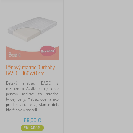
Pěnový matrac Ourbaby
BASIC - 160x70 cm
Detský matrac BASIC s
rozmerom 70x160 cm je čisto
penový matrac zo stredne
tvrdej peny. Matrac ocenia ako
predškoláci, tak aj staršie deti,
ktoré spia v posteli...
69,00
€
SKLADOM