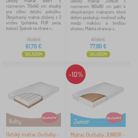
Detský matrac BABY s
Detský matrac JUNIOR s
Výška matraca
rozmerom 70x140 cm vhodný
rozmerom 180x80 cm patrí k
pre citlivú detskú pokožku.
obojstranným matracom, ktoré
Obojstranný matrac zložený z 3
deťom poskytujú možnosť voľby
10 cm
16
vrstiev (pohánka, PUR pena,
medzi mäkšou a tvrdšou
kokos). Spánok na strane s...
stranou. Mäkká strana je z...
12 cm
1
70,50
€
97,60
€
61,70
€
77,80
€
Tvrdosť matraca
SKLADOM
SKLADOM
3 - stredne tvrdý
17
-10%
Typ poťahu
antialergický
1
Cena
30 €
94 €
Detský matrac Ourbaby -
Matrac Ourbaby JUNIOR -