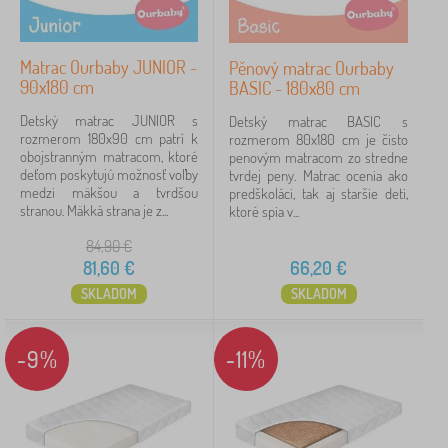
Matrac Ourbaby JUNIOR -
Pěnový matrac Ourbaby
90x180 cm
BASIC - 180x80 cm
Detský matrac JUNIOR s
Detský matrac BASIC s
rozmerom 180x90 cm patrí k
rozmerom 80x180 cm je čisto
obojstranným matracom, ktoré
penovým matracom zo stredne
deťom poskytujú možnosť voľby
tvrdej peny. Matrac ocenia ako
medzi mäkšou a tvrdšou
predškoláci, tak aj staršie deti,
stranou. Mäkká strana je z...
ktoré spia v...
84,90
€
81,60
€
66,20
€
SKLADOM
SKLADOM
-9%
-11%