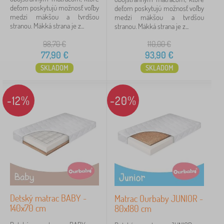
deťom poskytujú možnosť voľby
deťom poskytujú možnosť voľby
180x80 cm
2
medzi mäkšou a tvrdšou
medzi mäkšou a tvrdšou
stranou. Mäkká strana je z...
stranou. Mäkká strana je z...
200x90 cm
2
98,70
€
110,00
€
77,90
€
93,90
€
zobraziť
viac >
SKLADOM
SKLADOM
Nosnosť
-12%
-20%
70 kg
6
40 kg
4
60 kg
4
30 kg
2
Detský matrac BABY -
Matrac Ourbaby JUNIOR -
80 kg
1
140x70 cm
80x180 cm