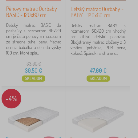
Pěnový matrac Ourbaby
Detský matrac Ourbaby -
Zrušiť
FILTROVANIE
BASIC - 120x60 cm
BABY - 120x60 cm
Detský matrac BASIC do
Detský matrac BABY s
postieľky s rozmerom 60x120
rozmerom 60x120 cm vhodný
cm je čisto penovým matracom
pre citlivú detskú pokožku.
zo stredne tuhej peny. Matrac
Obojstranný matrac zložený z 3
ocenia bábätká a deti do výšky
vrstiev (pohánka, PUR pena,
100 cm, ktoré spia...
kokos). Spánok na strane s...
33,00
€
30,50
€
47,60
€
SKLADOM
SKLADOM
-4%