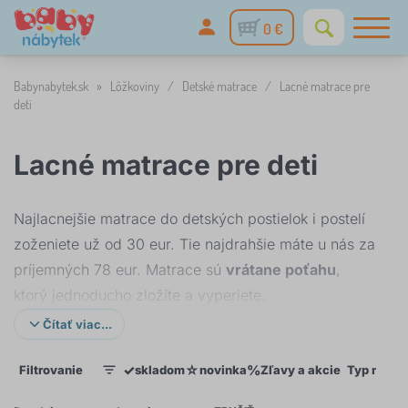
0 €
Babynabytek.sk
»
Lôžkoviny
/
Detské matrace
/
Lacné matrace pre
deti
Lacné matrace pre deti
Najlacnejšie matrace do detských postielok i postelí
zoženiete už od 30 eur. Tie najdrahšie máte u nás za
príjemných 78 eur. Matrace sú
vrátane poťahu
,
ktorý jednoducho zložíte a vyperiete.
Čítať viac...
Cena matracov je prijateľná i vďaka použitiu
kvalitnej, ale cenovo dostupnej PUR pene, ktorá tvorí
✓
☆
%
Filtrovanie
skladom
novinka
Zľavy a akcie
Typ matra
1
základ väčšiny našich matracov. Malé deti rastú ako