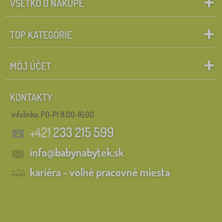
VŠETKO O NÁKUPE
TOP KATEGÓRIE
MÔJ ÚČET
KONTAKTY
infolinka:
PO-PI 8:00-16:00
+421
233 215 599
info@babynabytek.sk
kariéra - voľné pracovné miesta