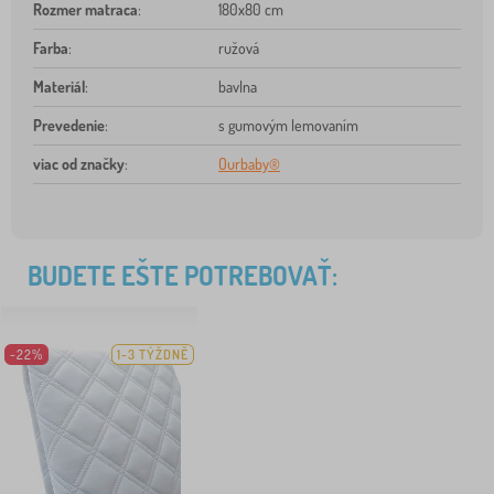
Rozmer matraca
:
180x80 cm
Farba
:
ružová
Materiál
:
bavlna
Prevedenie
:
s gumovým lemovaním
viac od značky
:
Ourbaby®
BUDETE EŠTE POTREBOVAŤ:
-22%
1-3 TÝŽDNĚ