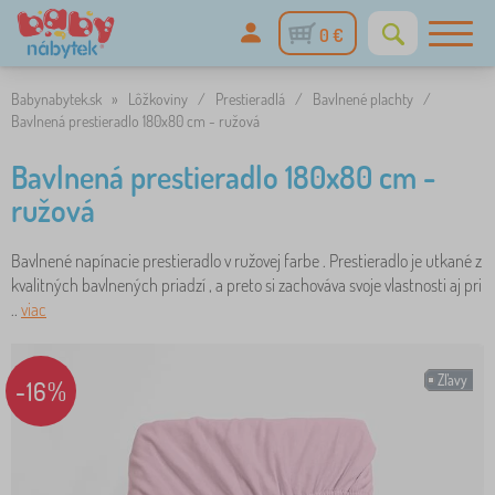
0 €
Babynabytek.sk
»
Lôžkoviny
/
Prestieradlá
/
Bavlnené plachty
/
Bavlnená prestieradlo 180x80 cm - ružová
Bavlnená prestieradlo 180x80 cm -
ružová
Bavlnené napínacie prestieradlo v ružovej farbe . Prestieradlo je utkané z
kvalitných bavlnených priadzí , a preto si zachováva svoje vlastnosti aj pri
..
viac
Zľavy
-16%