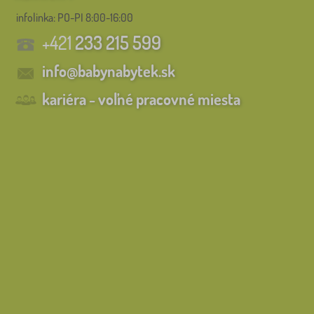
infolinka:
PO-PI 8:00-16:00
+421
233 215 599
info@babynabytek.sk
kariéra - voľné pracovné miesta