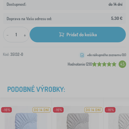
do 14 dní
5,30 €
Doprava na Vašu adresu od:
-
+
Pridať do košíka
Kód:
35132-0
+do nákupného zoznamu (
0
)
Hodnotenie (28)
4.5
PODOBNÉ VÝROBKY:
-16%
DO 14 DNÍ
-16%
DO 14 DNÍ
-16%