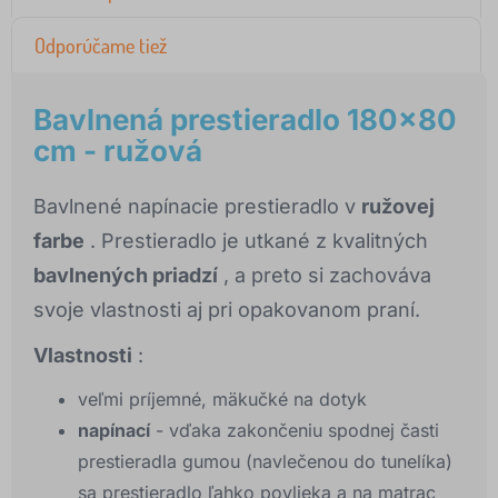
Odporúčame tiež
Bavlnená prestieradlo 180x80
cm - ružová
Bavlnené napínacie prestieradlo v
ružovej
farbe
. Prestieradlo je utkané z kvalitných
bavlnených priadzí
, a preto si zachováva
svoje vlastnosti aj pri opakovanom praní.
Vlastnosti
:
veľmi príjemné, mäkučké na dotyk
napínací
- vďaka zakončeniu spodnej časti
prestieradla gumou (navlečenou do tunelíka)
sa prestieradlo ľahko povlieka a na matrac