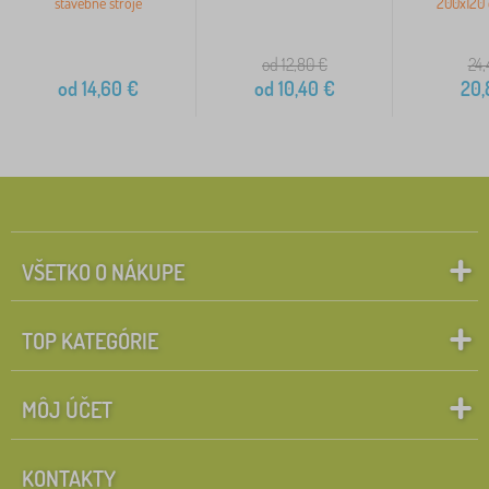
stavebné stroje
200x120 
od 12,80
€
24,
od
14,60
€
od
10,40
€
20,
VŠETKO O NÁKUPE
TOP KATEGÓRIE
MÔJ ÚČET
KONTAKTY