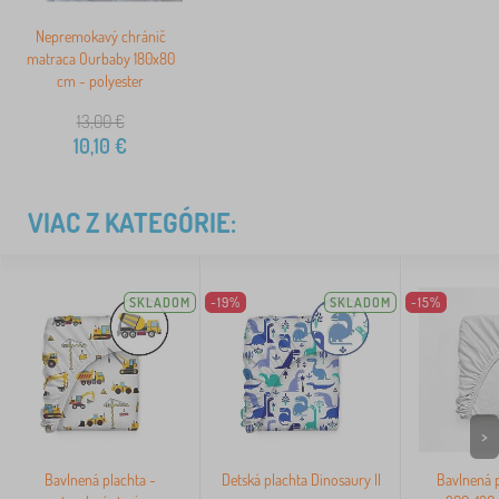
Nepremokavý chránič
matraca Ourbaby 180x80
cm - polyester
13,00
€
10,10
€
VIAC Z KATEGÓRIE:
SKLADOM
-19%
SKLADOM
-15%
>
Bavlnená plachta -
Detská plachta Dinosaury II
Bavlnená p