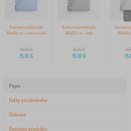
>
Bavlnená prestieradlo
Bavlnená prestieradlo
Bavlnená p
180x80 cm - svetlo modrá
180x80 cm - šedá
180x80 c
18,00
€
18,00
€
18,
15,10
€
15,10
€
15,
Popis
Fotky používateľov
Diskusia
Recenzie produktu