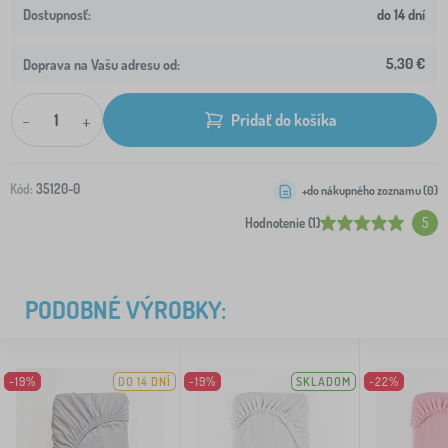
do 14 dní
5,30 €
Doprava na Vašu adresu od:
-
+
Pridať do košíka
Kód:
35120-0
+do nákupného zoznamu (
0
)
Hodnotenie (1)
5
PODOBNÉ VÝROBKY:
-19%
DO 14 DNÍ
-19%
SKLADOM
-22%