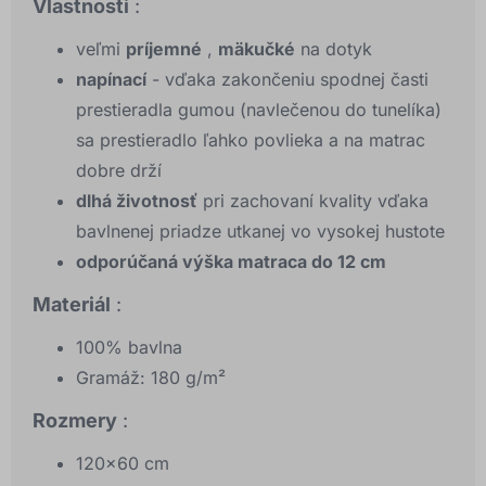
Vlastnosti
:
veľmi
príjemné
,
mäkučké
na dotyk
napínací
- vďaka zakončeniu spodnej časti
prestieradla gumou (navlečenou do tunelíka)
sa prestieradlo ľahko povlieka a na matrac
dobre drží
dlhá životnosť
pri zachovaní kvality vďaka
bavlnenej priadze utkanej vo vysokej hustote
odporúčaná výška matraca do 12 cm
Materiál
:
100% bavlna
Gramáž: 180 g/m²
Rozmery
:
120x60 cm