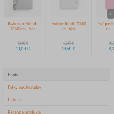
>
Bavlnená prestieradlo
Froté prestieradlo 120x60
Froté presti
120x60 cm - šedé
cm - biele
cm - 
12,40
€
12,90
€
10,
10,00
€
10,50
€
8,
Popis
Fotky používateľov
Diskusia
Recenzie produktu