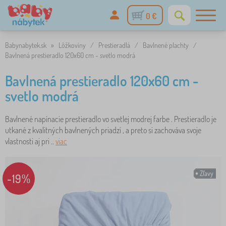
0 €
Babynabytek.sk
»
Lôžkoviny
/
Prestieradlá
/
Bavlnené plachty
/
Bavlnená prestieradlo 120x60 cm - svetlo modrá
Bavlnená prestieradlo 120x60 cm -
svetlo modrá
Bavlnené napínacie prestieradlo vo svetlej modrej farbe . Prestieradlo je
utkané z kvalitných bavlnených priadzí , a preto si zachováva svoje
vlastnosti aj pri ..
viac
Zľavy
-19%