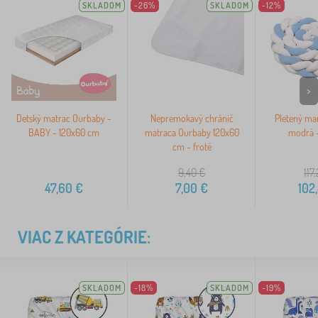
SKLADOM
-26%
SKLADOM
-12%
>
Detský matrac Ourbaby -
Nepremokavý chránič
Pletený man
BABY - 120x60 cm
matraca Ourbaby 120x60
modrá 
cm - froté
9,40
€
117
47,60
€
7,00
€
102
VIAC Z KATEGÓRIE:
SKLADOM
-18%
SKLADOM
-19%