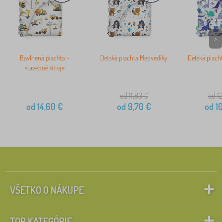
>
Bavlnená plachta -
Detská plachta Medvedíky
Detská placht
stavebné stroje
od 11,80
€
od 1
od
14,60
€
od
9,70
€
od
10
VŠETKO O NÁKUPE
TOP KATEGÓRIE