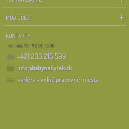
MÔJ ÚČET
KONTAKTY
infolinka:
PO-PI 8:00-16:00
+421
233 215 599
info@babynabytek.sk
kariéra - voľné pracovné miesta