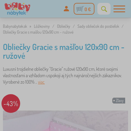
0 €
Babynabytek.sk
»
Lôžkoviny
/
Obliečky
/
Sady obliečok do postieľok
/
Obliečky Gracie s mašľou 120x90 cm - ružové
Obliečky Gracie s mašľou 120x90 cm -
ružové
Luxusní trojdielne obliečky "Gracie" ružové 120x90 cm, ktoré svojimi
vlastnosťami a vzhľadom uspokojí aj tých najnáročnejších zákazníkov.
Vyrobené zo 100% ..
viac
Zľavy
-43%