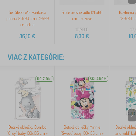
Set Sleep Well vankúš a
Froté prestieradlo 120x60
Bavlnená p
perina 120x90 cm + 40x60
cm - ružové
120x60 c
cm letné
10,70
€
12,
36,10
€
8,30
€
10,
VIAC Z KATEGÓRIE:
DO 7 DNÍ
SKLADOM
>
Detské obliečky Dumbo
Detské obliečky Minnie
Detské oblie
"Grey" baby 100x135 cm +
"Sweet" baby 100x135 cm +
and wild" ba