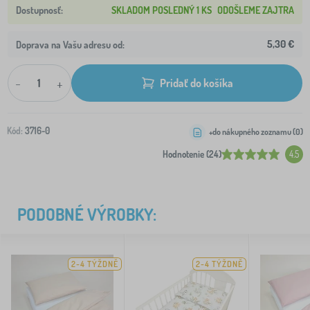
SKLADOM POSLEDNÝ 1 KS
ODOŠLEME ZAJTRA
5,30 €
Doprava na Vašu adresu od:
-
+
Pridať do košíka
Kód:
3716-0
+do nákupného zoznamu (
0
)
Hodnotenie (24)
4.5
PODOBNÉ VÝROBKY:
2-4 TÝŽDNĚ
2-4 TÝŽDNĚ