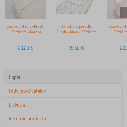
>
Detské bavlnené obliečky
Obliečky do postieľky
Detské bavl
120x90 cm - béžové
Jungle - biele - 120x90 cm
120x90 c
23,20
€
15,50
€
22,
Popis
Fotky používateľov
Diskusia
Recenzie produktu