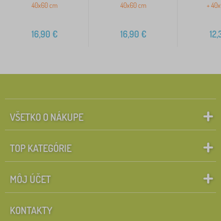
40x60 cm
40x60 cm
+ 40
16,90
€
16,90
€
12,
VŠETKO O NÁKUPE
TOP KATEGÓRIE
MÔJ ÚČET
KONTAKTY