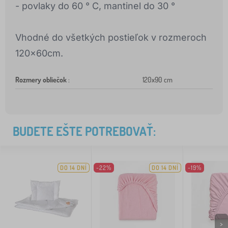
- povlaky do 60 ° C, mantinel do 30 °
Vhodné do všetkých postieľok v rozmeroch
120x60cm.
Rozmery obliečok
:
120x90 cm
BUDETE EŠTE POTREBOVAŤ:
DO 14 DNÍ
-22%
DO 14 DNÍ
-19%
>