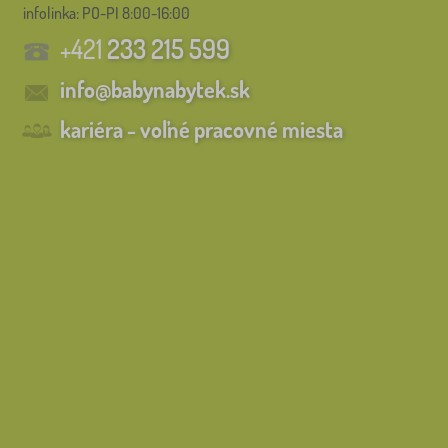
infolinka:
PO-PI 8:00-16:00
+421
233 215 599
info@babynabytek.sk
kariéra - voľné pracovné miesta