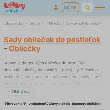
0 €
Babynabytek.sk
»
Lôžkoviny
/
Obliečky
/
Sady obliečok do postieľok
Sady obliečok do postieľok
-
Obliečky
Krásne sady detských obliečok do postieľky
obsahujú obliečky na vankúše i prikrývky. Súčasťou
niektorých setov sú aj bezpečnostné mantinely, ktoré
dieťa chránia pred bolestivým úderom. Obliečky do
postieľok sú z kvalitných materiálov, ktoré sú
Čítať viac...
príjemné na dotyk.
✓
%
Filtrovanie
skladom
Zľavy a akcie
Rozmery obliečok
Far
Do prútených postieľok
ponúkame špeciálne
detské