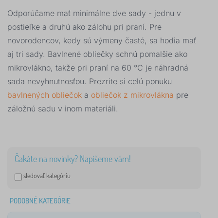
Odporúčame mať minimálne dve sady - jednu v
postieľke a druhú ako zálohu pri praní. Pre
novorodencov, kedy sú výmeny časté, sa hodia mať
aj tri sady. Bavlnené obliečky schnú pomalšie ako
mikrovlákno, takže pri praní na 60 °C je náhradná
sada nevyhnutnosťou. Prezrite si celú ponuku
bavlnených obliečok
a
obliečok z mikrovlákna
pre
záložnú sadu v inom materiáli.
Čakáte na novinky? Napíšeme vám!
sledovať kategóriu
PODOBNÉ KATEGÓRIE