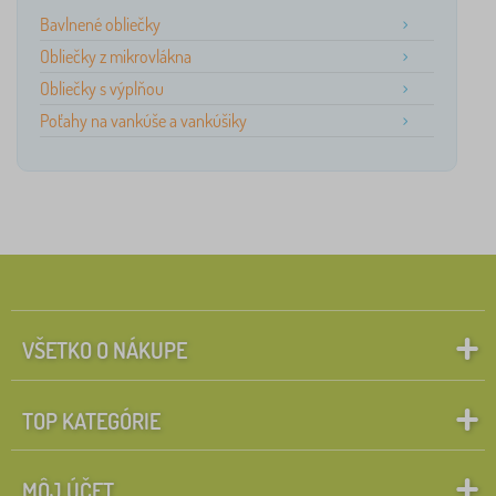
Bavlnené obliečky
Obliečky z mikrovlákna
Obliečky s výplňou
Poťahy na vankúše a vankúšiky
VŠETKO O NÁKUPE
TOP KATEGÓRIE
MÔJ ÚČET