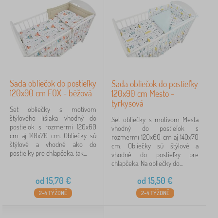
Sada obliečok do postieľky
Sada obliečok do postieľky
120x90 cm FOX - béžová
120x90 cm Mesto -
tyrkysová
Set obliečky s motívom
štýlového lišiaka vhodný do
Set obliečky s motívom Mesta
postieľok s rozmermi 120x60
vhodný do postieľok s
cm aj 140x70 cm. Obliečky sú
rozmermi 120x60 cm aj 140x70
štýlové a vhodné ako do
cm. Obliečky sú štýlové a
postieľky pre chlapčeka, tak...
vhodné do postieľky pre
chlapčeka. Na obliečky do...
od
15,70
€
od
15,50
€
2-4 TÝŽDNĚ
2-4 TÝŽDNĚ