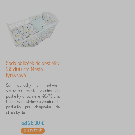
Sada obliečok do postieľky
135x100 cm Mesto -
tyrkysová
Set obliečky s motívom
štýlového mesto vhodný do
postieľky o rozmere 140x70 cm.
Obliečky sú štýlové a vhodné do
postieľky pre chlapčeka. Na
obliečky do...
od
28,30
€
2-4 TÝŽDNĚ