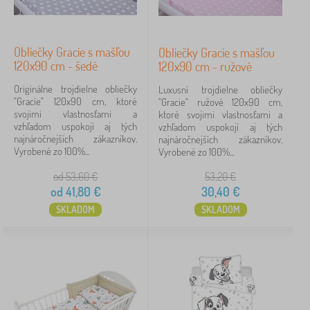
Obliečky Gracie s mašľou
Obliečky Gracie s mašľou
120x90 cm - šedé
120x90 cm - ružové
Originálne trojdielne obliečky
Luxusní trojdielne obliečky
"Gracie" 120x90 cm, ktoré
"Gracie" ružové 120x90 cm,
svojimi vlastnosťami a
ktoré svojimi vlastnosťami a
vzhľadom uspokojí aj tých
vzhľadom uspokojí aj tých
najnáročnejších zákazníkov.
najnáročnejších zákazníkov.
Vyrobené zo 100%...
Vyrobené zo 100%...
od 53,60
€
53,20
€
od
41,80
€
30,40
€
SKLADOM
SKLADOM