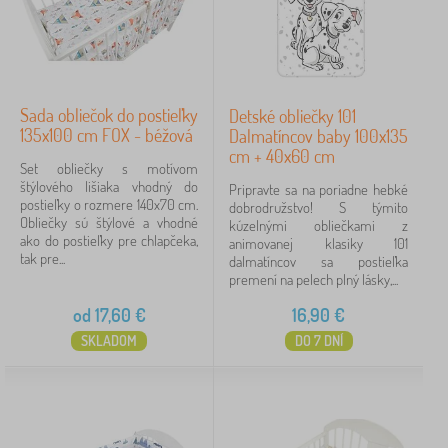
Sada obliečok do postieľky
Detské obliečky 101
135x100 cm FOX - béžová
Dalmatíncov baby 100x135
cm + 40x60 cm
Set obliečky s motívom
štýlového lišiaka vhodný do
Pripravte sa na poriadne hebké
postieľky o rozmere 140x70 cm.
dobrodružstvo! S týmito
Obliečky sú štýlové a vhodné
kúzelnými obliečkami z
ako do postieľky pre chlapčeka,
animovanej klasiky 101
tak pre...
dalmatíncov sa postieľka
premení na pelech plný lásky,...
od
17,60
€
16,90
€
SKLADOM
DO 7 DNÍ