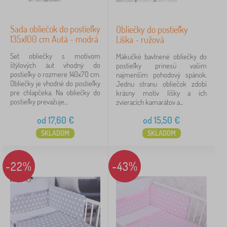
Sada obliečok do postieľky
Obliečky do postieľky
135x100 cm Autá - modrá
Líška - ružová
Set obliečky s motívom
Mäkučké bavlnené obliečky do
štýlových áut vhodný do
postieľky prinesú vašim
postieľky o rozmere 140x70 cm.
najmenším pohodový spánok.
Obliečky je vhodné do postieľky
Jednu stranu obliečok zdobí
pre chlapčeka. Na obliečky do
krásny motív líšky a ich
postieľky prevažuje...
zvieracích kamarátov a...
od
17,60
€
od
15,50
€
SKLADOM
SKLADOM
-22%
-43%