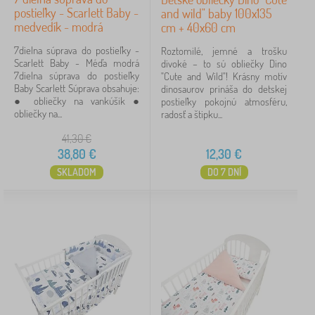
postieľky - Scarlett Baby -
and wild" baby 100x135
medvedík - modrá
cm + 40x60 cm
7dielna súprava do postieľky -
Roztomilé, jemné a trošku
Scarlett Baby - Méďa modrá
divoké – to sú obliečky Dino
7dielna súprava do postieľky
"Cute and Wild"! Krásny motív
Baby Scarlett Súprava obsahuje:
dinosaurov prináša do detskej
● obliečky na vankúšik ●
postieľky pokojnú atmosféru,
obliečky na...
radosť a štipku...
41,30
€
38,80
€
12,30
€
SKLADOM
DO 7 DNÍ