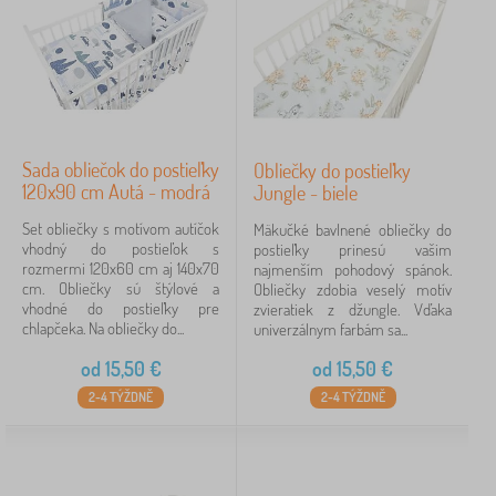
Sada obliečok do postieľky
Obliečky do postieľky
120x90 cm Autá - modrá
Jungle - biele
Set obliečky s motívom autíčok
Mäkučké bavlnené obliečky do
vhodný do postieľok s
postieľky prinesú vašim
rozmermi 120x60 cm aj 140x70
najmenším pohodový spánok.
cm. Obliečky sú štýlové a
Obliečky zdobia veselý motív
vhodné do postieľky pre
zvieratiek z džungle. Vďaka
chlapčeka. Na obliečky do...
univerzálnym farbám sa...
od
15,50
€
od
15,50
€
2-4 TÝŽDNĚ
2-4 TÝŽDNĚ