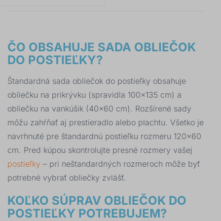
ČO OBSAHUJE SADA OBLIEČOK
DO POSTIEĽKY?
Štandardná sada obliečok do postieľky obsahuje
obliečku na prikrývku (spravidla 100×135 cm) a
obliečku na vankúšik (40×60 cm). Rozšírené sady
môžu zahŕňať aj prestieradlo alebo plachtu. Všetko je
navrhnuté pre štandardnú postieľku rozmeru 120×60
cm. Pred kúpou skontrolujte presné rozmery vašej
postieľky
– pri neštandardných rozmeroch môže byť
potrebné vybrať obliečky zvlášť.
KOĽKO SÚPRAV OBLIEČOK DO
POSTIEĽKY POTREBUJEM?