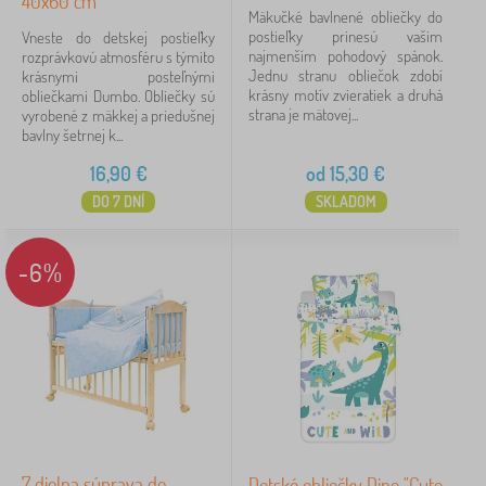
40x60 cm
Mäkučké bavlnené obliečky do
Dostupnosť
postieľky prinesú vašim
Vneste do detskej postieľky
najmenším pohodový spánok.
rozprávkovú atmosféru s týmito
Jednu stranu obliečok zdobí
krásnymi posteľnými
Typ ponuky
krásny motív zvieratiek a druhá
obliečkami Dumbo. Obliečky sú
strana je mätovej...
vyrobené z mäkkej a priedušnej
bavlny šetrnej k...
Štítky
16,90
€
od
15,30
€
Rozprávkové postavičky
DO 7 DNÍ
SKLADOM
Zrušiť
FILTROVANIE
-6%
7 dielna súprava do
Detské obliečky Dino "Cute