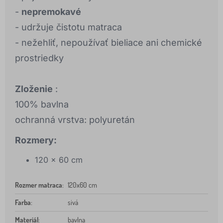
-
nepremokavé
- udržuje čistotu matraca
- nežehliť, nepoužívať bieliace ani chemické
prostriedky
Zloženie
:
100% bavlna
ochranná vrstva: polyuretán
Rozmery:
120 x 60 cm
Rozmer matraca
:
120x60 cm
Farba
:
sivá
Materiál
:
bavlna