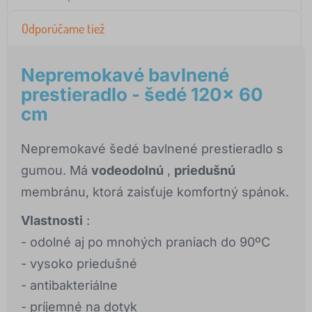
Odporúčame tiež
Nepremokavé bavlnené
prestieradlo - šedé 120x 60
cm
Nepremokavé šedé bavlnené prestieradlo s
gumou. Má
vodeodolnú
,
priedušnú
membránu, ktorá zaisťuje komfortný spánok.
Vlastnosti
:
- odolné aj po mnohých praniach do 90ºC
- vysoko priedušné
- antibakteriálne
- príjemné na dotyk