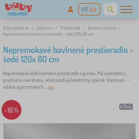
0 €
Babynabytek.sk
»
Lôžkoviny
/
Prestieradlá
/
Bavlnené plachty
/
Nepremokavé bavlnené prestieradlo - šedé 120x 60 cm
Nepremokavé bavlnené prestieradlo -
šedé 120x 60 cm
Nepremokavé šedé bavlnené prestieradlo s gumou. Má vodeodolnú ,
priedušnú membránu, ktorá zaisťuje komfortný spánok. Vlastnosti : -
odolné aj po mnohých ..
viac
Zľavy
-16%