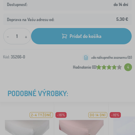
do 14 dní
5,30 €
Doprava na Vašu adresu od:
-
+
Pridať do košíka
Kód:
35266-0
+do nákupného zoznamu (
0
)
Hodnotenie (0)
4
PODOBNÉ VÝROBKY:
2-4 TÝŽDNĚ
-16%
DO 14 DNÍ
-16%