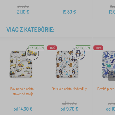
24,80
€
15,
21,10
€
19,80
€
13,
VIAC Z KATEGÓRIE:
SKLADOM
-18%
SKLADOM
-19%
>
Bavlnená plachta -
Detská plachta Medvedíky
Detská placht
stavebné stroje
od 11,80
€
od 1
od
14,60
€
od
9,70
€
od
10