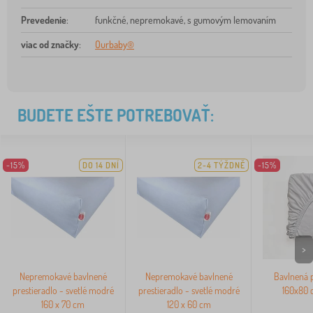
Prevedenie
:
funkčné, nepremokavé, s gumovým lemovaním
viac od značky
:
Ourbaby®
BUDETE EŠTE POTREBOVAŤ:
-15%
DO 14 DNÍ
2-4 TÝŽDNĚ
-15%
>
Nepremokavé bavlnené
Nepremokavé bavlnené
Bavlnená p
prestieradlo - svetlé modré
prestieradlo - svetlé modré
160x80 
160 x 70 cm
120 x 60 cm