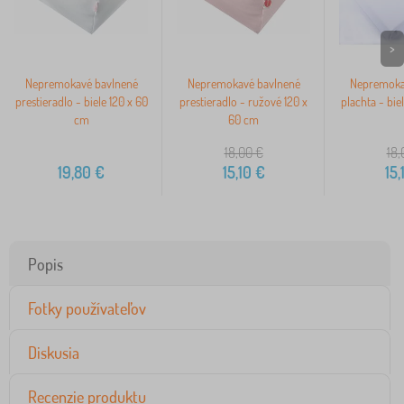
>
Nepremokavé bavlnené
Nepremokavé bavlnené
Nepremoka
prestieradlo - biele 120 x 60
prestieradlo - ružové 120 x
plachta - bie
cm
60 cm
18,00
€
18,
19,80
€
15,10
€
15,
Popis
Fotky používateľov
Diskusia
Recenzie produktu