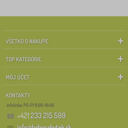
VŠETKO O NÁKUPE
TOP KATEGÓRIE
MÔJ ÚČET
KONTAKTY
infolinka:
PO-PI 8:00-16:00
+421
233 215 599
info@babynabytek.sk