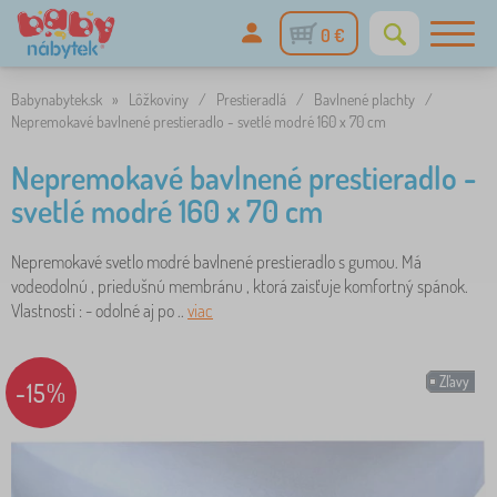
0 €
Babynabytek.sk
»
Lôžkoviny
/
Prestieradlá
/
Bavlnené plachty
/
Nepremokavé bavlnené prestieradlo - svetlé modré 160 x 70 cm
Nepremokavé bavlnené prestieradlo -
svetlé modré 160 x 70 cm
Nepremokavé svetlo modré bavlnené prestieradlo s gumou. Má
vodeodolnú , priedušnú membránu , ktorá zaisťuje komfortný spánok.
Vlastnosti : - odolné aj po ..
viac
Zľavy
-15%