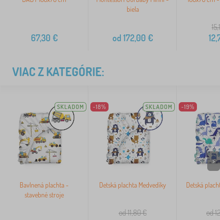
biela
15,
67,30
€
od
172,00
€
12,
VIAC Z KATEGÓRIE:
SKLADOM
-18%
SKLADOM
-19%
>
Bavlnená plachta -
Detská plachta Medvedíky
Detská placht
stavebné stroje
od 11,80
€
od 1