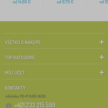
od
14,60
€
od
9,70
€
od
10
VŠETKO O NÁKUPE
TOP KATEGÓRIE
MÔJ ÚČET
KONTAKTY
infolinka:
PO-PI 8:00-16:00
+421
233 215 599