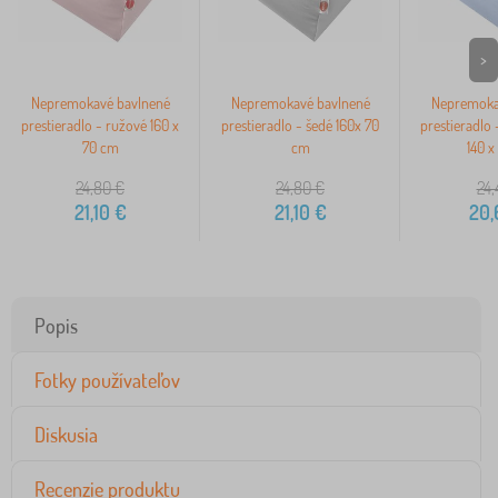
>
Nepremokavé bavlnené
Nepremokavé bavlnené
Nepremoka
prestieradlo - ružové 160 x
prestieradlo - šedé 160x 70
prestieradlo 
70 cm
cm
140 x
24,80
€
24,80
€
24,
21,10
€
21,10
€
20,
Popis
Fotky používateľov
Diskusia
Recenzie produktu