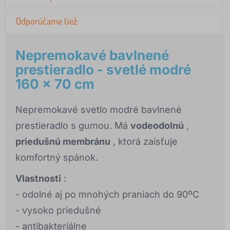
Odporúčame tiež
Nepremokavé bavlnené
prestieradlo - svetlé modré
160 x 70 cm
Nepremokavé svetlo modré bavlnené
prestieradlo s gumou. Má
vodeodolnú
,
priedušnú membránu
, ktorá zaisťuje
komfortný spánok.
Vlastnosti
:
- odolné aj po mnohých praniach do 90ºC
- vysoko priedušné
- antibakteriálne