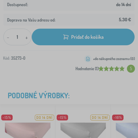
do 14 dní
5,30 €
Doprava na Vašu adresu od:
-
+
Pridať do košíka
Kód:
35273-0
+do nákupného zoznamu (
0
)
Hodnotenie (1)
5
PODOBNÉ VÝROBKY:
-15%
DO 14 DNÍ
-15%
DO 14 DNÍ
-16%