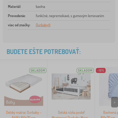
Materiál
:
bavlna
Prevedenie
:
funkčné, nepremokavé, s gumovým lemovaním
viac od značky
:
Ourbaby®
BUDETE EŠTE POTREBOVAŤ:
SKLADOM
SKLADOM
-16%
>
Detský matrac Ourbaby -
Detská nízka posteľ
Bavlnená p
BABY 160x70 cm
Montessori Ourbaby Minni -
160x70 cm -