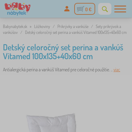
0 €
Babynabytek.sk
»
Lôžkoviny
/
Prikrývky a vankúše
/
Sety prikrývok a
vankúšov
/
Detský celoročný set perina a vankúš Vitamed 100x135+40x60 cm
Detský celoročný set perina a vankúš
Vitamed 100x135+40x60 cm
Antialergická perina a vankúš Vitamed pre celoročné použitie. ..
viac