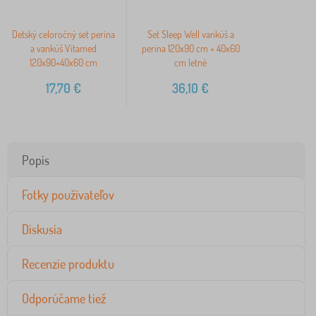
Detský celoročný set perina
Set Sleep Well vankúš a
a vankúš Vitamed
perina 120x90 cm + 40x60
120x90+40x60 cm
cm letné
17,70
€
36,10
€
Popis
Fotky používateľov
Diskusia
Recenzie produktu
Odporúčame tiež