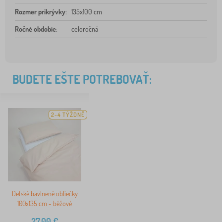
Rozmer prikrývky
:
135x100 cm
Ročné obdobie
:
celoročná
BUDETE EŠTE POTREBOVAŤ:
2-4 TÝŽDNĚ
Detské bavlnené obliečky
100x135 cm - béžové
27,00
€