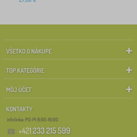
VŠETKO O NÁKUPE
TOP KATEGÓRIE
MÔJ ÚČET
KONTAKTY
infolinka:
PO-PI 8:00-16:00
+421
233 215 599