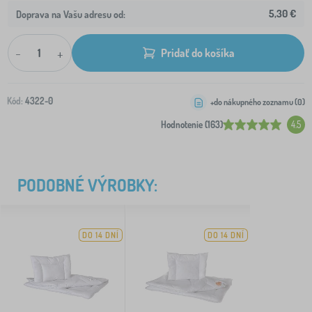
5,30 €
Doprava na Vašu adresu od:
-
+
Pridať do košíka
Kód:
4322-0
+do nákupného zoznamu (
0
)
Hodnotenie (163)
4.5
PODOBNÉ VÝROBKY:
DO 14 DNÍ
DO 14 DNÍ