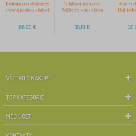
Bavlnená sada obliečok do
Mušelínová súprava do
Mušelínová
prútenej postieľky - béžová
Mojžišovho koša - béžová
Mojžišovho
68,90
€
35,10
€
32,
VŠETKO O NÁKUPE
TOP KATEGÓRIE
MÔJ ÚČET
KONTAKTY