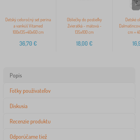
>
Detský celoročný set perina
Obliečky do postieľky
Detské ob
a vankúš Vitamed
Zvieratká - mätová -
Dalmatíncov
100x135+40x60 cm
135x100 cm
cm + 4
36,70
€
18,00
€
16,
Popis
Fotky používateľov
Diskusia
Recenzie produktu
Odporúčame tiež