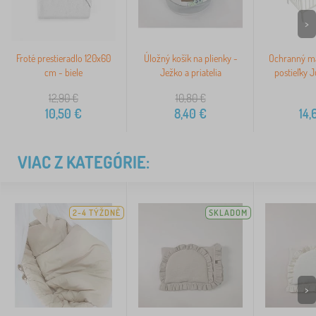
>
Froté prestieradlo 120x60
Úložný košík na plienky -
Ochranný ma
cm - biele
Ježko a priatelia
postieľky J
12,90
€
10,80
€
10,50
€
8,40
€
14,
VIAC Z KATEGÓRIE:
2-4 TÝŽDNĚ
SKLADOM
>