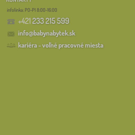
infolinka:
PO-PI 8:00-16:00
+421
233 215 599
info@babynabytek.sk
kariéra - voľné pracovné miesta