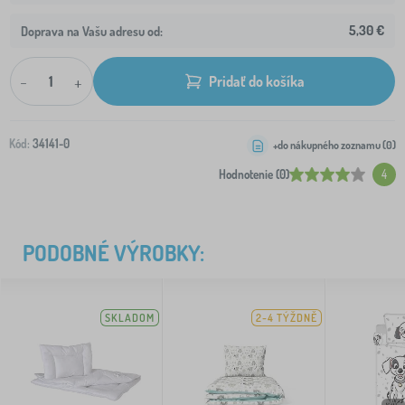
5,30 €
Doprava na Vašu adresu od:
-
+
Pridať do košíka
Kód:
34141-0
+do nákupného zoznamu (
0
)
Hodnotenie (0)
4
PODOBNÉ VÝROBKY:
SKLADOM
2-4 TÝŽDNĚ