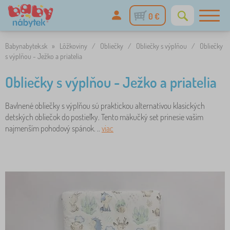
0 €
Babynabytek.sk
»
Lôžkoviny
/
Obliečky
/
Obliečky s výplňou
/
Obliečky
s výplňou - Ježko a priatelia
Obliečky s výplňou - Ježko a priatelia
Bavlnené obliečky s výplňou sú praktickou alternatívou klasických
detských obliečok do postieľky. Tento mäkučký set prinesie vašim
najmenším pohodový spánok. ..
viac