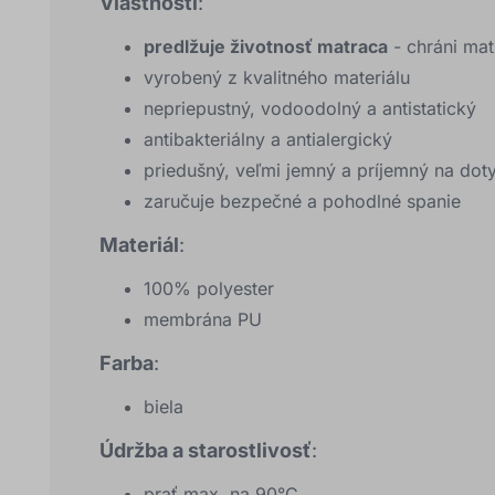
Vlastnosti
:
predlžuje životnosť matraca
- chráni ma
vyrobený z kvalitného materiálu
nepriepustný, vodoodolný a antistatický
antibakteriálny a antialergický
priedušný, veľmi jemný a príjemný na dot
zaručuje bezpečné a pohodlné spanie
Materiál
:
100% polyester
membrána PU
Farba
:
biela
Údržba a starostlivosť
:
prať max. na 90°C