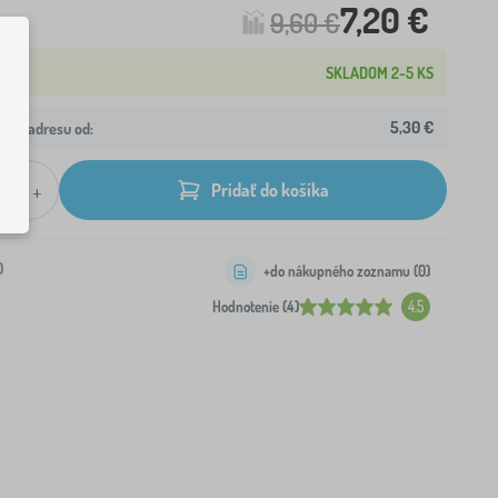
7,20 €
9,60 €
SKLADOM 2-5 KS
5,30 €
ašu adresu od:
+
Pridať do košíka
0
+do nákupného zoznamu (
0
)
Hodnotenie (4)
4.5