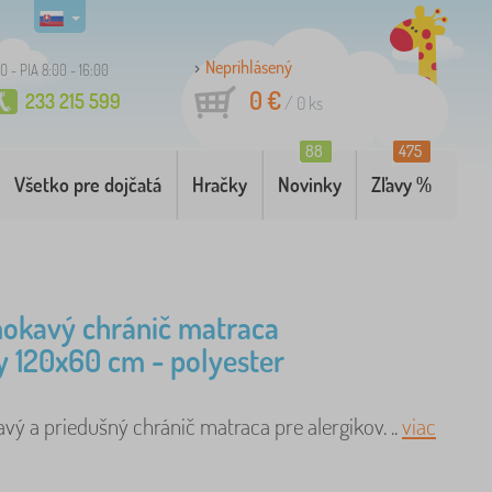
Neprihlásený
O - PIA 8:00 - 16:00
0 €
233 215 599
/
0
ks
88
475
Všetko pre dojčatá
Hračky
Novinky
Zľavy %
okavý chránič matraca
 120x60 cm - polyester
ý a priedušný chránič matraca pre alergikov. ..
viac