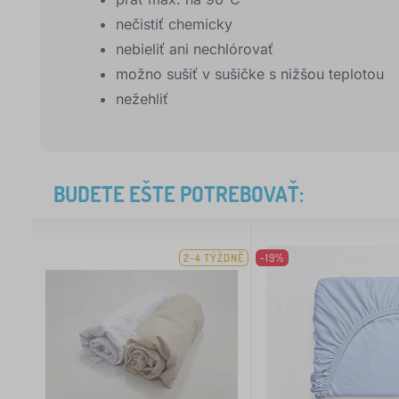
nečistiť chemicky
nebieliť ani nechlórovať
možno sušiť v sušičke s nižšou teplotou
nežehliť
BUDETE EŠTE POTREBOVAŤ:
2-4 TÝŽDNĚ
-19%