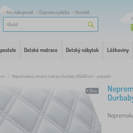
Ako nakupovať
Doprava a platba
Kontakt
P
 postele
Detské matrace
Detský nábytok
Lôžkoviny
com
/
Nepremokavý chránič matraca Ourbaby 120x60 cm - polyester
Neprem
Zľavy
Ourbaby
Nepremokav