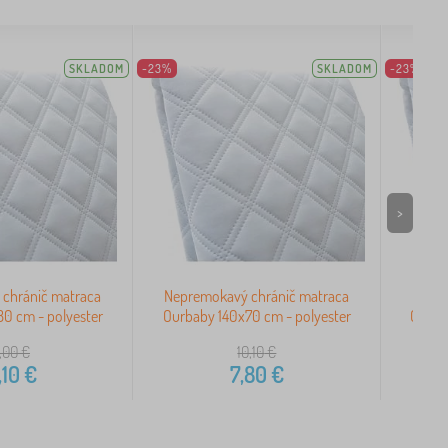
SKLADOM
-23%
SKLADOM
-23%
>
chránič matraca
Nepremokavý chránič matraca
Nepre
0 cm - polyester
Ourbaby 140x70 cm - polyester
Ourba
,00
€
10,10
€
,10
€
7,80
€