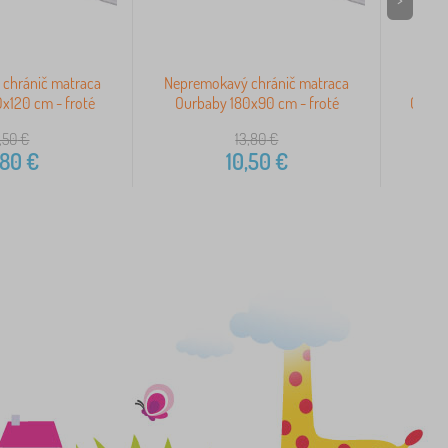
chránič matraca
Nepremokavý chránič matraca
Nepre
x120 cm - froté
Ourbaby 180x90 cm - froté
Ourba
,50
€
13,80
€
,80
€
10,50
€