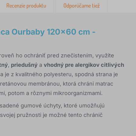
Recenzie produktu
Odporúčame tiež
ca Ourbaby 120x60 cm -
ároveň ho ochrániť pred znečistením, využite
tný
,
priedušný
a
vhodný pre alergikov citlivých
a je z kvalitného polyesteru, spodná strana je
uretánovou membránou, ktorá chráni matrac
i, potom a rôznymi mikroorganizmami.
vsadené gumové úchyty, ktoré umožňujú
vojej pružnosti je možné tento chránič