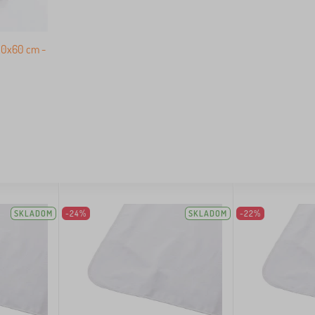
120x60 cm -
SKLADOM
-24%
SKLADOM
-22%