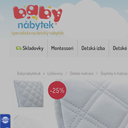
špecialista na detský nábytok
Skladovky
Montessori
Detská izba
Detské
Babynabytek.sk
»
Lôžkoviny
/
Detské matrace
/
Doplnky k matra
-25%