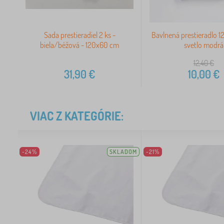
Sada prestieradiel 2 ks -
Bavlnená prestieradlo 
biela/béžová - 120x60 cm
svetlo modrá
12,40
€
31,90
€
10,00
€
VIAC Z KATEGÓRIE:
-24%
SKLADOM
-21%