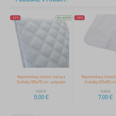
-22%
SKLADOM
-26%
Nepremokavý chránič matraca
Nepremokavý chránič
Ourbaby 160x70 cm - polyester
Ourbaby 120x60 cm 
11,60
€
9,40
€
9,00
€
7,00
€