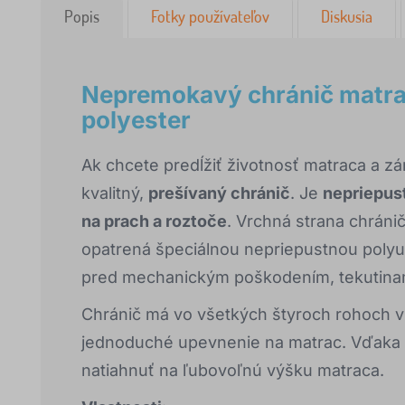
Popis
Fotky používateľov
Diskusia
Nepremokavý chránič matra
polyester
Ak chcete predĺžiť životnosť matraca a z
kvalitný,
prešívaný chránič
. Je
nepriepus
na prach a roztoče
. Vrchná strana chránič
opatrená špeciálnou nepriepustnou poly
pred mechanickým poškodením, tekutinam
Chránič má vo všetkých štyroch rohoch 
jednoduché upevnenie na matrac. Vďaka s
natiahnuť na ľubovoľnú výšku matraca.