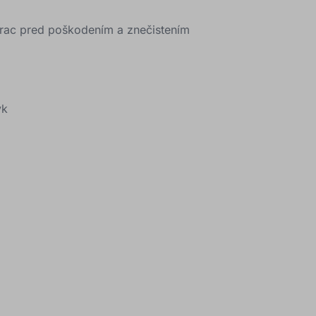
trac pred poškodením a znečistením
yk