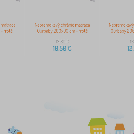
 matraca
Nepremokavý chránič matraca
Nepremokavý 
- froté
Ourbaby 200x90 cm - froté
Ourbaby 200
13,80
€
16
10,50
€
12