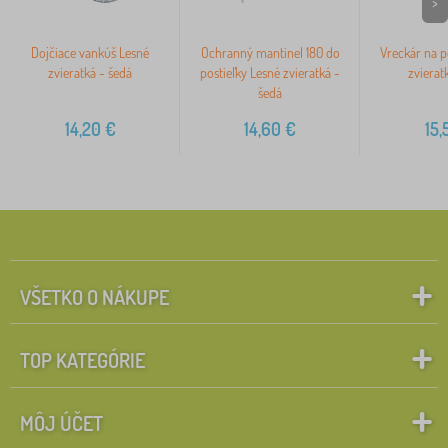
>
Dojčiace vankúš Lesné
Ochranný mantinel 180 do
Vreckár na p
zvieratká - šedá
postieľky Lesné zvieratká -
zvierat
šedá
14,20
€
14,60
€
15,
VŠETKO O NÁKUPE
TOP KATEGÓRIE
MÔJ ÚČET