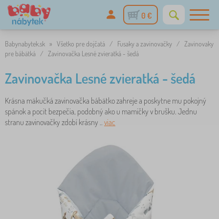
0 €
Babynabytek.sk
»
Všetko pre dojčatá
/
Fusaky a zavinovačky
/
Zavinovaky
pre bábätká
/
Zavinovačka Lesné zvieratká - šedá
Zavinovačka Lesné zvieratká - šedá
Krásna mäkučká zavinovačka bábätko zahreje a poskytne mu pokojný
spánok a pocit bezpečia, podobný ako u mamičky v brušku. Jednu
stranu zavinovačky zdobí krásny ..
viac