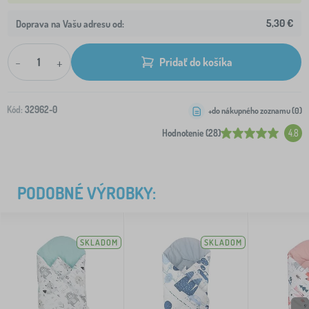
5,30 €
Doprava na Vašu adresu od:
-
+
Pridať do košíka
Kód:
32962-0
+do nákupného zoznamu (
0
)
Hodnotenie (28)
4.8
PODOBNÉ VÝROBKY:
SKLADOM
SKLADOM