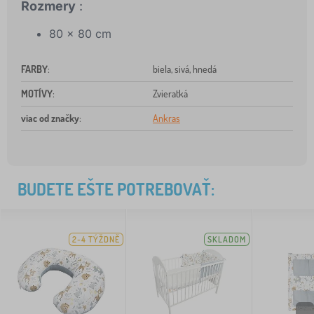
Rozmery
:
80 x 80 cm
FARBY
:
biela, sivá, hnedá
MOTÍVY
:
Zvieratká
viac od značky
:
Ankras
BUDETE EŠTE POTREBOVAŤ:
2-4 TÝŽDNĚ
SKLADOM