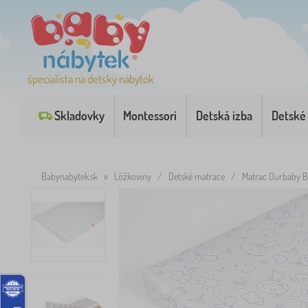
špecialista na detský nábytok
Skladovky
Montessori
Detská izba
Detské
Babynabytek.sk
»
Lôžkoviny
/
Detské matrace
/
Matrac Ourbaby B