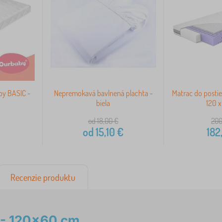
by BASIC -
Nepremokavá bavlnená plachta -
Matrac do posti
biela
120 
od 18,00
€
200
od
15,10
€
182
Recenzie produktu
 - 120x60 cm