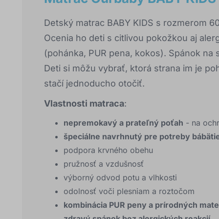
Detský matrac BABY KIDS s rozmerom 60x
Ocenia ho deti s citlivou pokožkou aj aler
(pohánka, PUR pena, kokos). Spánok na s
Deti si môžu vybrať, ktorá strana im je p
stačí jednoducho otočiť.
Vlastnosti matraca
:
nepremokavý a prateľný poťah
- na ochr
špeciálne navrhnutý pre potreby bábätie
podpora krvného obehu
pružnosť a vzdušnosť
výborný odvod potu a vlhkosti
odolnosť voči plesniam a roztočom
kombinácia PUR peny a prírodných mater
zdravý spánok bez alergických reakcií