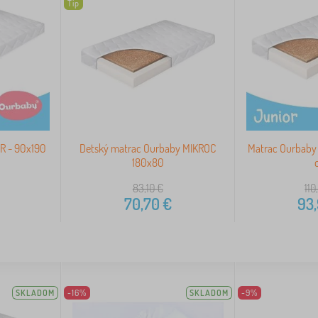
Tip
R - 90x190
Detský matrac Ourbaby MIKROC
Matrac Ourbaby
180x80
83,10
€
110
70,70
€
93
SKLADOM
-16%
SKLADOM
-9%