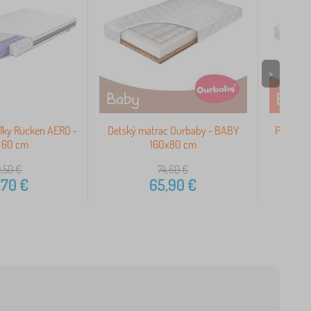
>
eľky Rücken AERO -
Detský matrac Ourbaby - BABY
Pěnový 
x 60 cm
160x80 cm
,50
€
74,60
€
,70
€
65,90
€