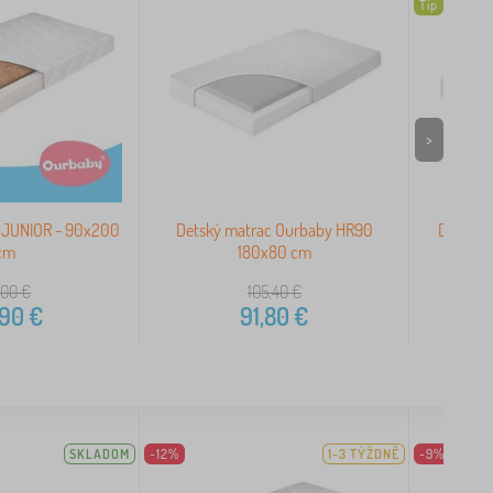
Tip
>
 JUNIOR - 90x200
Detský matrac Ourbaby HR90
Detský 
cm
180x80 cm
,00
€
105,40
€
,90
€
91,80
€
SKLADOM
-12%
1-3 TÝŽDNĚ
-9%