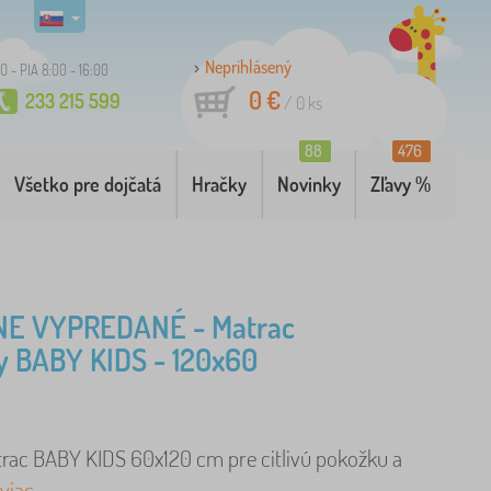
Neprihlásený
O - PIA 8:00 - 16:00
0 €
233 215 599
/
0
ks
88
476
Všetko pre dojčatá
Hračky
Novinky
Zľavy %
E VYPREDANÉ - Matrac
y BABY KIDS - 120x60
rac BABY KIDS 60x120 cm pre citlivú pokožku a
viac