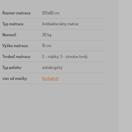
Rozmer matraca
:
120x60 cm
Typ matraca
:
Antibakteriálny matrac
Nosnosť
:
30 kg
Výška matraca
:
10 cm
Tvrdosť matraca
:
2 - mäkký, 3 - stredne tvrdý
Typ poťahu
:
antialergický
viac od značky
:
Ourbaby®