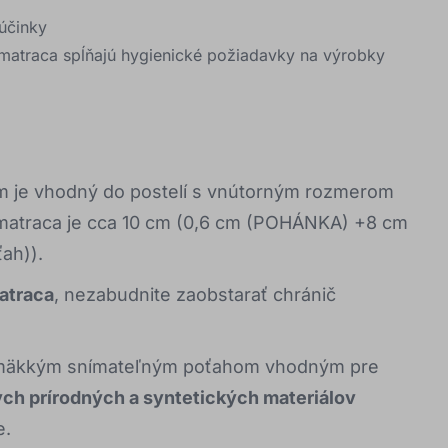
 účinky
matraca spĺňajú hygienické požiadavky na výrobky
 je vhodný do postelí s vnútorným rozmerom
matraca je cca 10 cm (0,6 cm (POHÁNKA) +8 cm
ah)).
matraca
, nezabudnite zaobstarať chránič
 mäkkým snímateľným poťahom vhodným pre
ých prírodných a syntetických materiálov
e.