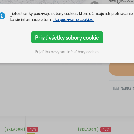
Tieto stránky používajú súbory cookies, ktoré uľahčujú ich prehliadanie.
Ďalšie informácie o tom,
ako používame cookies.
Prijať všetky súbory cookie
Prijať iba nevyhnutné súbory cookies
Doprava na V
Kód:
34984-
SKLADOM
-15%
SKLADOM
-15%