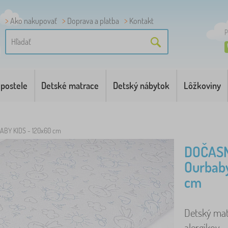
Ako nakupovať
Doprava a platba
Kontakt
P
 postele
Detské matrace
Detský nábytok
Lôžkoviny
ABY KIDS - 120x60 cm
DOČASN
Ourbab
cm
Detský mat
alergikov. ..