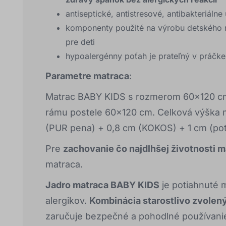
antiseptické, antistresové, antibakteriálne
komponenty použité na výrobu detského 
pre deti
hypoalergénny poťah je prateľný v práčke
Parametre matraca
:
Matrac BABY KIDS s rozmerom 60x120 cm
rámu postele 60x120 cm. Celková výška 
(PUR pena) + 0,8 cm (KOKOS) + 1 cm (poť
Pre
zachovanie čo najdlhšej životnosti 
matraca.
Jadro matraca BABY KIDS
je potiahnuté
alergikov.
Kombinácia starostlivo zvolen
zaručuje bezpečné a pohodlné používani