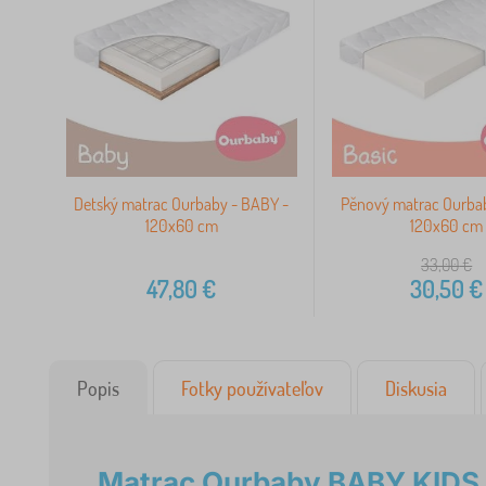
Detský matrac Ourbaby - BABY -
Pěnový matrac Ourba
120x60 cm
120x60 cm
33,00
€
47,80
€
30,50
€
Popis
Fotky používateľov
Diskusia
Matrac Ourbaby BABY KIDS