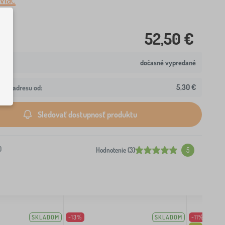
52,50 €
dočasné vypredané
5,30 €
ašu adresu od:
Sledovať dostupnosť produktu
0
Hodnotenie (3)
5
SKLADOM
-13%
SKLADOM
-11%