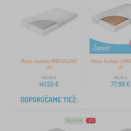
Matrac Ourbaby HR90 120x200
Matrac Ourbaby JUNIO
cm
cm
162,40
€
98,70
€
141,50
€
77,90
€
ODPORÚČAME TIEŽ:
SKLADOM
-8%