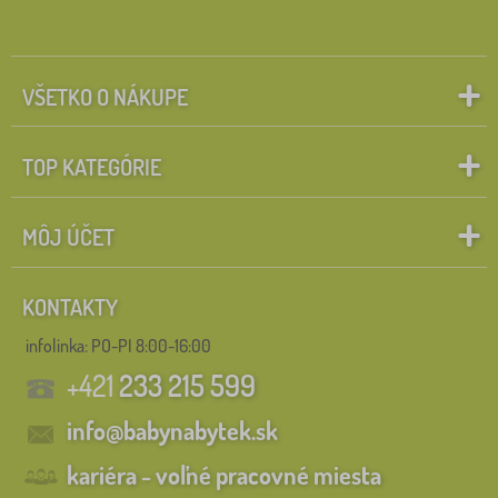
VŠETKO O NÁKUPE
TOP KATEGÓRIE
MÔJ ÚČET
KONTAKTY
infolinka:
PO-PI 8:00-16:00
+421
233 215 599
info@babynabytek.sk
kariéra - voľné pracovné miesta