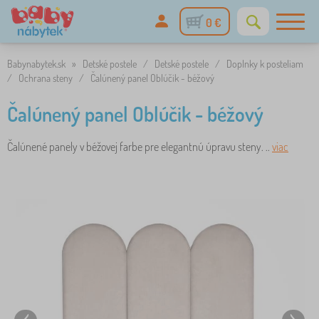
0 €
Babynabytek.sk
»
Detské postele
/
Detské postele
/
Doplnky k posteliam
/
Ochrana steny
/
Čalúnený panel Oblúčik - béžový
Čalúnený panel Oblúčik - béžový
Čalúnené panely v béžovej farbe pre elegantnú úpravu steny. ..
viac