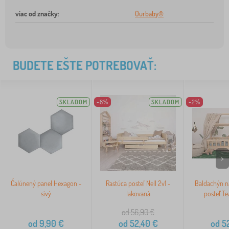
viac od značky
:
Ourbaby®
BUDETE EŠTE POTREBOVAŤ:
SKLADOM
-8%
SKLADOM
-2%
>
Čalúnený panel Hexagon -
Rastúca posteľ Nell 2v1 -
Baldachýn 
sivý
lakovaná
posteľ Te
od 56,90
€
od
9,90
€
od
52,40
€
od
52