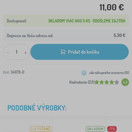
11,00 €
SKLADOM VIAC AKO 5 KS
ODOŠLEME ZAJTRA
5,30 €
Doprava na Vašu adresu od:
-
+
Pridať do košíka
Kód:
34678-0
+do nákupného zoznamu (
0
)
Hodnotenie (23)
4.4
PODOBNÉ VÝROBKY:
1-3 TÝŽDNĚ
SKLADOM
-7%