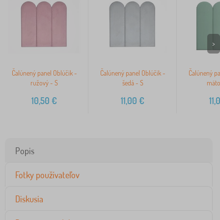
>
Čalúnený panel Oblúčik -
Čalúnený panel Oblúčik -
Čalúnený pa
ružový - S
šedá - S
mäto
10,50
€
11,00
€
11,
Popis
Fotky používateľov
Diskusia