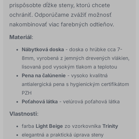
prispôsobte dĺžke steny, ktorú chcete
ochrániť. Odporúčame zvážiť možnosť
nakombinovať viac farebných odtieňov.
Materiál
:
Nábytková doska
- doska o hrúbke cca 7-
8mm, vyrobená z jemných drevených vlákien,
lisovaná pod vysokým tlakom a teplotou
Pena na čalúnenie
- vysoko kvalitná
antialergická pena s hygienickým certifikátom
PZH
Poťahová látka
- velúrová poťahová látka
Vlastnosti
:
farba
Light Beige
zo vzorkovníka
Trinity
elegantná a praktická úprava steny