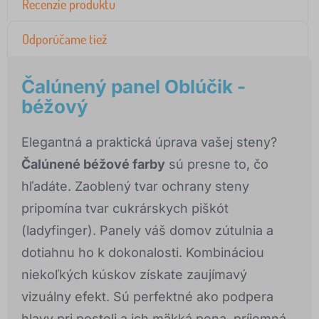
Recenzie produktu
Odporúčame tiež
Čalúnený panel Oblúčik -
béžový
Elegantná a praktická úprava vašej steny?
Čalúnené béžové farby
sú presne to, čo
hľadáte. Zaoblený tvar ochrany steny
pripomína tvar cukrárskych piškót
(ladyfinger). Panely váš domov zútulnia a
dotiahnu ho k dokonalosti. Kombináciou
niekoľkých kúskov získate zaujímavý
vizuálny efekt. Sú perfektné ako podpera
hlavy pri posteli a ich mäkká pena, príjemná