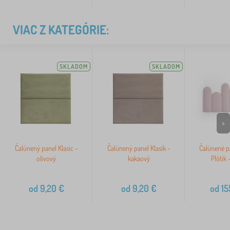
VIAC Z KATEGÓRIE:
SKLADOM
SKLADOM
>
Čalúnený panel Klasic -
Čalúnený panel Klasik -
Čalúnené pa
olivový
kakaový
Plôtik 
od
9,20
€
od
9,20
€
od
15