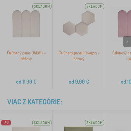
SKLADOM
SKLADOM
>
Čalúnený panel Oblúčik -
Čalúnený panel Hexagon -
Čalúnený pa
béžový
béžový
ru
od
11,00
€
od
9,90
€
od
10
VIAC Z KATEGÓRIE:
-8%
SKLADOM
SKLADOM