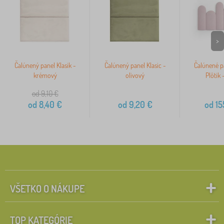
>
Čalúnený panel Klasik -
Čalúnený panel Klasic -
Čalúnené pa
krémový
olivový
Plôtik 
od 9,10
€
od
8,40
€
od
9,20
€
od
15
VŠETKO O NÁKUPE
TOP KATEGÓRIE