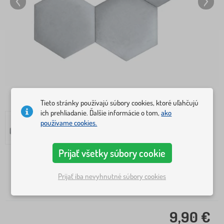
Tieto stránky používajú súbory cookies, ktoré uľahčujú
ich prehliadanie. Ďalšie informácie o tom,
ako
používame cookies.
Prijať všetky súbory cookie
Veľkosti
Prijať iba nevyhnutné súbory cookies
S
M
9,90 €