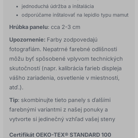
jednoduchá údržba a inštalácia
odporúčame inštalovať na lepidlo typu mamut
Hrúbka panelu
: cca 2-3 cm
Upozornenie:
Farby zodpovedajú
fotografiám. Nepatrné farebné odlišnosti
môžu byť spôsobené vplyvom technických
skutočností (napr. kalibrácia farieb displeja
vášho zariadenia, osvetlenie v miestnosti,
atď.).
Tip
: skombinujte tieto panely s ďalšími
farebnými variantmi z našej ponuky a
vytvorte si jedinečný vzhľad vašej steny
Certifikát OEKO-TEX® STANDARD 100