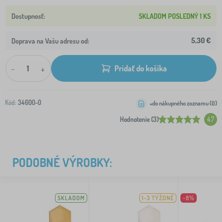
SKLADOM POSLEDNÝ 1 KS
5,30 €
Doprava na Vašu adresu od:
-
+
Pridať do košíka
Kód:
34600-0
+do nákupného zoznamu (
0
)
Hodnotenie (3)
4.7
PODOBNÉ VÝROBKY:
SKLADOM
1-3 TÝŽDNĚ
-8%