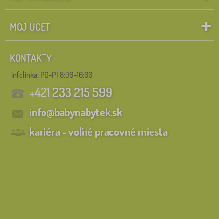
MÔJ ÚČET
KONTAKTY
infolinka:
PO-PI 8:00-16:00
+421
233 215 599
info@babynabytek.sk
kariéra - voľné pracovné miesta