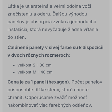
Látka je utierateľná a veľmi odolná voči
znečisteniu a oderu. Ďalšou výhodou
panelov je absorpcia zvuku a jednoduchá
inštalácia, ktorá nevyžaduje žiadne vŕtanie
do stien.
Čalúnené panely v sivej farbe sú k dispozícii
v dvoch rôznych rozmeroch
:
veľkosť S - 30 cm
veľkosť M - 40 cm
Cena je za 1 panel (hexagon)
. Počet panelov
prispôsobte dĺžke steny, ktorú chcete
chrániť. Odporúčame zvážiť možnosť
nakombinovať viac farebných odtieňov.