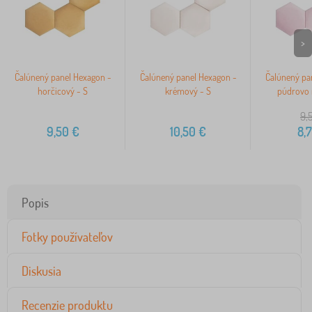
>
Čalúnený panel Hexagon -
Čalúnený panel Hexagon -
Čalúnený pa
horčicový - S
krémový - S
púdrovo 
9,
9,50
€
10,50
€
8,
Popis
Fotky používateľov
Diskusia
Recenzie produktu