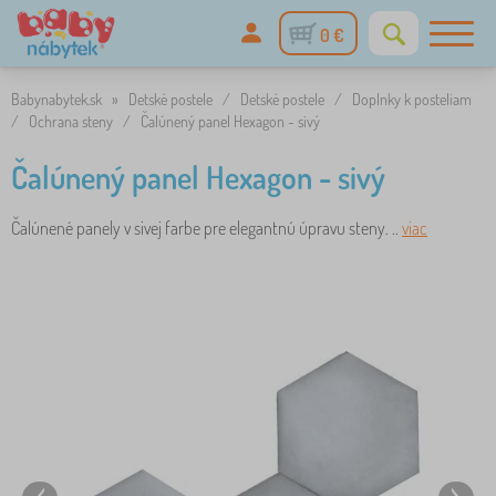
0 €
Babynabytek.sk
»
Detské postele
/
Detské postele
/
Doplnky k posteliam
/
Ochrana steny
/
Čalúnený panel Hexagon - sivý
Čalúnený panel Hexagon - sivý
Čalúnené panely v sivej farbe pre elegantnú úpravu steny. ..
viac