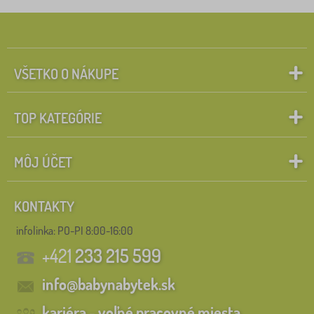
VŠETKO O NÁKUPE
TOP KATEGÓRIE
MÔJ ÚČET
KONTAKTY
infolinka:
PO-PI 8:00-16:00
+421
233 215 599
info@babynabytek.sk
kariéra - voľné pracovné miesta