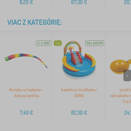
8,20
€
67,30
€
20,
VIAC Z KATEGÓRIE:
3-5 DNÍ
Tip
SKLADOM
>
Kométa na hádzanie -
bazénik so šmykľavkou
small f
dúhová loptička
DUHA
záhradného n
Tiny 
7,40
€
82,30
€
24,