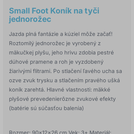
Small Foot Koník na tyči
jednorožec
Jazda plná fantázie a kúziel môže začať!
Roztomilý jednorožec je vyrobený z
mäkučkej plyšu, jeho hrivu zdobia pestré
dúhové pramene a roh je vyzdobený
žiarivými flitrami. Po stlačení ľavého ucha sa
ozve zvuk trysku a stlačením pravého ušká
koník zarehtá. Hlavné vlastnosti: mäkké
plyšové prevedenierôzne zvukové efekty
(batérie sú súčasťou balenia)
Rozmer: 90x12x26 cm Vek: 3+ Materiál: