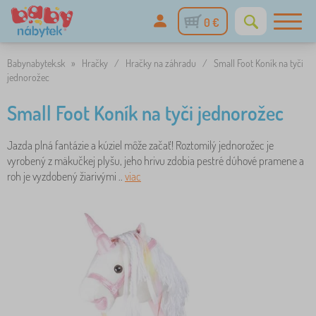
0 €
Babynabytek.sk
»
Hračky
/
Hračky na záhradu
/
Small Foot Koník na tyči
jednorožec
Small Foot Koník na tyči jednorožec
Jazda plná fantázie a kúziel môže začať! Roztomilý jednorožec je
vyrobený z mäkučkej plyšu, jeho hrivu zdobia pestré dúhové pramene a
roh je vyzdobený žiarivými ..
viac