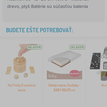
drevo, plyš Batérie sú súčasťou balenia
BUDETE EŠTE POTREBOVAŤ:
SKLADOM
SKLADOM
>
Hra Tricky 6 vrecková
Detský matrac Ourbaby -
Hra 
verzia
BABY 160x70 cm