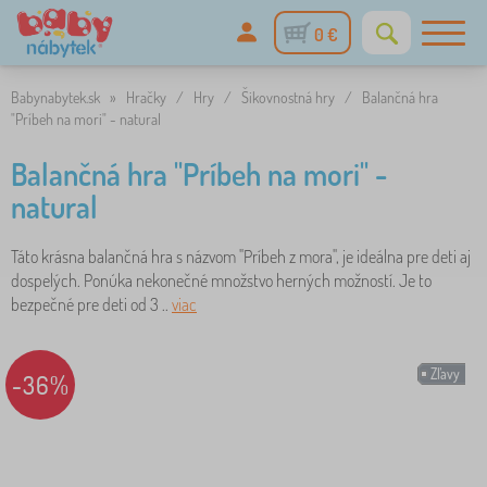
0 €
Babynabytek.sk
»
Hračky
/
Hry
/
Šikovnostná hry
/
Balančná hra
"Príbeh na mori" - natural
Balančná hra "Príbeh na mori" -
natural
Táto krásna balančná hra s názvom "Príbeh z mora", je ideálna pre deti aj
dospelých. Ponúka nekonečné množstvo herných možností. Je to
bezpečné pre deti od 3 ..
viac
Zľavy
-36%