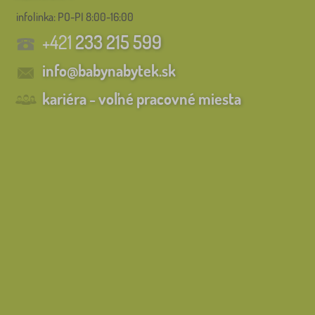
infolinka:
PO-PI 8:00-16:00
+421
233 215 599
info@babynabytek.sk
kariéra - voľné pracovné miesta