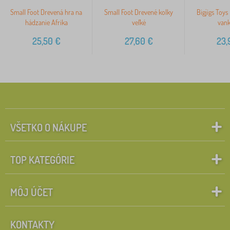
Small Foot Drevená hra na
Small Foot Drevené kolky
Bigjigs Toys
hádzanie Afrika
veľké
vank
25,50
€
27,60
€
23,
VŠETKO O NÁKUPE
TOP KATEGÓRIE
MÔJ ÚČET
KONTAKTY