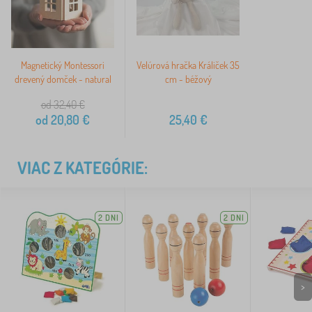
Magnetický Montessori
Velúrová hračka Králiček 35
drevený domček - natural
cm - béžový
od 32,40
€
od
20,80
€
25,40
€
VIAC Z KATEGÓRIE:
2 DNI
2 DNI
>