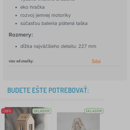
eko hračka
rozvoj jemnej motoriky
súčasťou balenia plátená taška
Rozmery:
dĺžka najväčšieho detailu: 227 mm
viac od značky
:
Babai
BUDETE EŠTE POTREBOVAŤ:
-36%
SKLADOM
SKLADOM