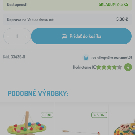
SKLADOM 2-5 KS
5,30 €
Doprava na Vašu adresu od:
-
+
Pridať do košíka
Kód:
33435-0
+do nákupného zoznamu (
0
)
Hodnotenie (0)
4
PODOBNÉ VÝROBKY:
2 DNI
3-5 DNÍ