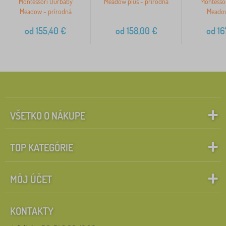
Montessori Ourbaby
Meadow plus - prírodná
Montesso
Meadow - prírodná
Meadow
od
155,40
€
od
158,00
€
od
16
VŠETKO O NÁKUPE
TOP KATEGÓRIE
MÔJ ÚČET
KONTAKTY