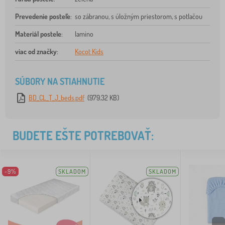
Prevedenie posteľe
:
so zábranou, s úložným priestorom, s potlačou
Materiál postele
:
lamino
viac od značky
:
Kocot Kids
SÚBORY NA STIAHNUTIE
BD_CL_T_J_beds.pdf
(979.32 KB)
BUDETE EŠTE POTREBOVAŤ:
-9%
SKLADOM
SKLADOM