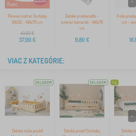
>
Pěnový matrac Ourbaby
Detské prestieradlo -
Froté presti
BASIC - 140x70 cm
zvierací kamaráti - 140x70
cm - sve
cm
40,80
€
37,00
€
9,80
€
16,
VIAC Z KATEGÓRIE:
SKLADOM
SKLADOM
Tip
>
Detská nízka posteľ
Detská posteľ Ourbaby
Detská ní