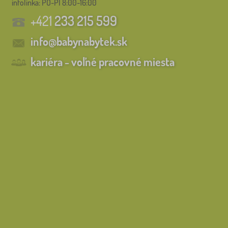
infolinka:
PO-PI 8:00-16:00
+421
233 215 599
info@babynabytek.sk
kariéra - voľné pracovné miesta