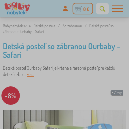
0 €
Babynabytek.sk
»
Detské postele
/
So zábranou
/
Detská posteľ so
zábranou Ourbaby - Safari
Detská posteľ so zábranou Ourbaby -
Safari
Detská posteľ Ourbaby Safari je krásna a farebná posteľ pre každú
detskú izbu. ..
viac
Zľavy
-8%