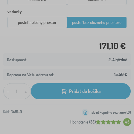
varianty
posteľ + úložný priestor
posteľ bez úložného priestoru
171,10 €
2-4 týždně
15,50 €
Doprava na Vašu adresu od:
-
+
Pridať do košíka
Kód:
3491-0
+do nákupného zoznamu (
0
)
Hodnotenie (33)
4.6