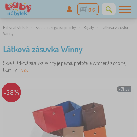
0 €
Babynabytek.sk
»
Knižnice, regále a poličky
/
Regály
/
Látková zásuvka
Winny
Látková zásuvka Winny
Skvelá látková zásuvka Winny je pevná, pretože je vyrobená z odolnej
tkaniny. ..
viac
Zľavy
-38%