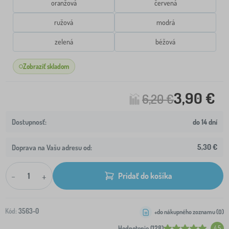
oranžová
červená
ružová
modrá
zelená
béžová
Zobraziť skladom
3,90 €
6,20 €
do 14 dní
5,30 €
Doprava na Vašu adresu od:
-
+
Pridať do košíka
Kód:
3563-0
+do nákupného zoznamu (
0
)
Hodnotenie (128)
4.5