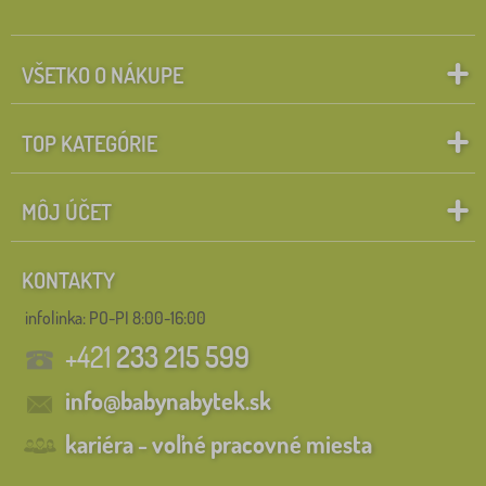
VŠETKO O NÁKUPE
TOP KATEGÓRIE
MÔJ ÚČET
KONTAKTY
infolinka:
PO-PI 8:00-16:00
+421
233 215 599
info@babynabytek.sk
kariéra - voľné pracovné miesta