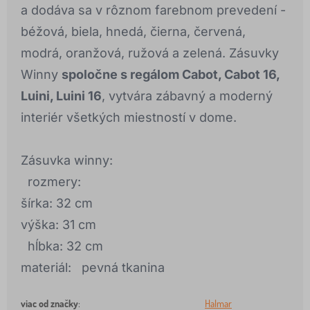
a dodáva sa v rôznom farebnom prevedení -
béžová, biela, hnedá, čierna, červená,
modrá, oranžová, ružová a zelená. Zásuvky
Winny
spoločne s regálom Cabot, Cabot 16,
Luini, Luini 16
, vytvára zábavný a moderný
interiér všetkých miestností v dome.
Zásuvka winny:
rozmery:
šírka: 32 cm
výška: 31 cm
hĺbka: 32 cm
materiál: pevná tkanina
viac od značky
:
Halmar