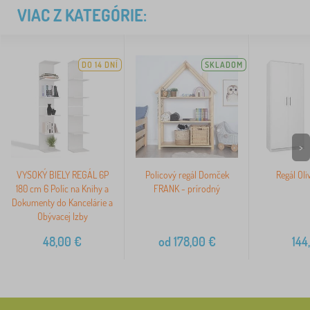
VIAC Z KATEGÓRIE:
DO 14 DNÍ
SKLADOM
>
VYSOKÝ BIELY REGÁL 6P
Policový regál Domček
Regál Oli
180 cm 6 Políc na Knihy a
FRANK - prírodný
Dokumenty do Kancelárie a
Obývacej Izby
48,00
€
od
178,00
€
144