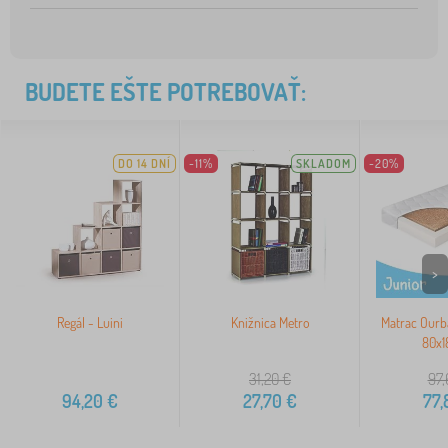
BUDETE EŠTE POTREBOVAŤ:
DO 14 DNÍ
-11%
SKLADOM
-20%
>
Regál - Luini
Knižnica Metro
Matrac Ourb
80x1
31,20
€
97,
94,20
€
27,70
€
77,