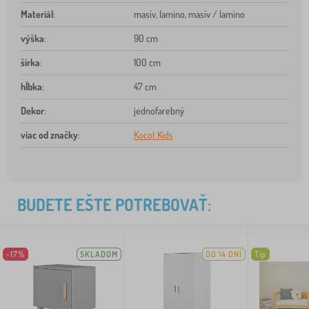
Materiál
:
masív, lamino, masív / lamino
výška
:
90 cm
šírka
:
100 cm
hĺbka
:
47 cm
Dekor
:
jednofarebný
viac od značky
:
Kocot Kids
BUDETE EŠTE POTREBOVAŤ:
-17%
SKLADOM
DO 14 DNÍ
Tip