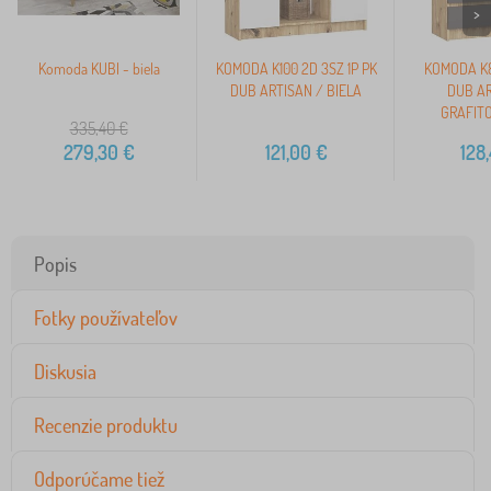
>
Komoda KUBI - biela
KOMODA K100 2D 3SZ 1P PK
KOMODA K8
DUB ARTISAN / BIELA
DUB AR
GRAFIT
335,40
€
279,30
€
121,00
€
128
Popis
Fotky používateľov
Diskusia
Recenzie produktu
Odporúčame tiež