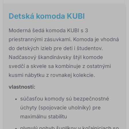
Detská komoda KUBI
Moderná šedá komoda KUBI s 3
priestrannými zásuvkami. Komoda je vhodná
do detských izieb pre deti i študentov.
Nadčasový škandinávsky štýl komode
svedčí a skvele sa kombinuje z ostatnými
kusmi nábytku z rovnakej kolekcie.
vlastnosti:
súčasťou komody sú bezpečnostné
úchyty (spojovacie uholníky) pre
maximálnu stabilitu
plynulý pohyb šuplíkov v koľajniciach so