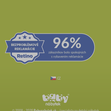
CZ
© 2008 - 2026
Babynabytek.sk
– špecialista na detský nábytok