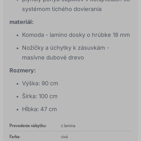
systémom tichého dovierania
materiál:
Komoda - lamino dosky o hrúbke 18 mm
Nožičky a úchytky k zásuvkám -
masívne dubové drevo
Rozmery:
Výška: 90 cm
Šírka: 100 cm
Hĺbka: 47 cm
Prevedenie nábytku
:
z lamina
Farba
:
sivá