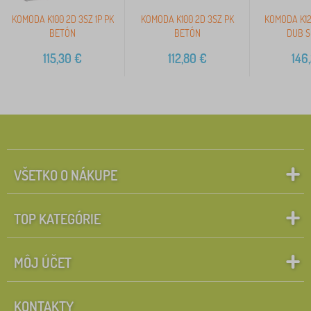
KOMODA K100 2D 3SZ 1P PK
KOMODA K100 2D 3SZ PK
KOMODA K12
BETÓN
BETÓN
DUB 
115,30
€
112,80
€
146
VŠETKO O NÁKUPE
TOP KATEGÓRIE
MÔJ ÚČET
KONTAKTY