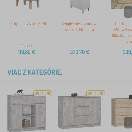
>
Detský nočný stolík KUBI
Dvojdverová šatníková
Detská pos
skriňa KUBI - biela
Willow Plus
180x80 cm po
pri
144,50
€
119,80
€
370,70
€
339
VIAC Z KATEGÓRIE:
DO 14 DNÍ
DO 14 DNÍ
>