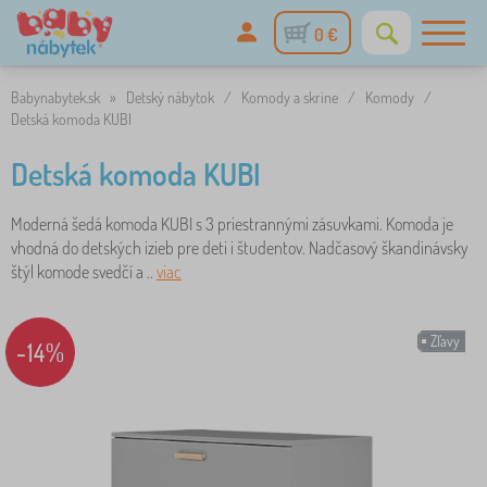
0 €
Babynabytek.sk
»
Detský nábytok
/
Komody a skrine
/
Komody
/
Detská komoda KUBI
Detská komoda KUBI
Moderná šedá komoda KUBI s 3 priestrannými zásuvkami. Komoda je
vhodná do detských izieb pre deti i študentov. Nadčasový škandinávsky
štýl komode svedčí a ..
viac
Zľavy
-14%