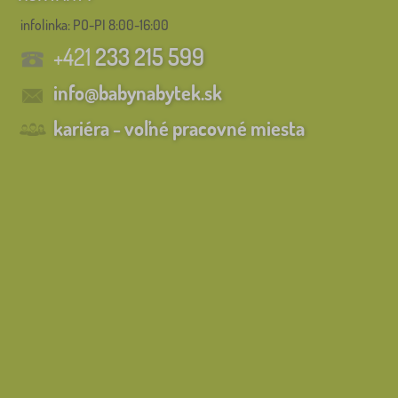
infolinka:
PO-PI 8:00-16:00
+421
233 215 599
info@babynabytek.sk
kariéra - voľné pracovné miesta