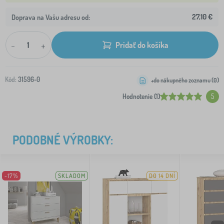
27,10 €
Doprava na Vašu adresu od:
-
+
Pridať do košíka
Kód:
31596-0
+do nákupného zoznamu (
0
)
Hodnotenie (1)
5
PODOBNÉ VÝROBKY:
-17%
SKLADOM
DO 14 DNÍ