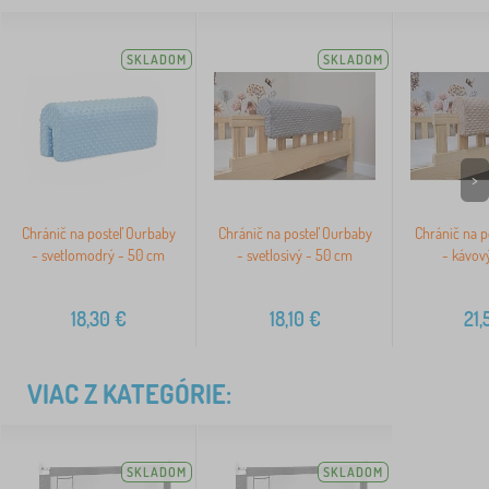
SKLADOM
SKLADOM
>
Chránič na posteľ Ourbaby
Chránič na posteľ Ourbaby
Chránič na p
- svetlomodrý - 50 cm
- svetlosivý - 50 cm
- kávov
18,30
€
18,10
€
21,
VIAC Z KATEGÓRIE:
SKLADOM
SKLADOM