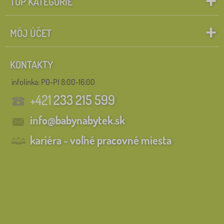
TOP KATEGÓRIE
MÔJ ÚČET
KONTAKTY
infolinka:
PO-PI 8:00-16:00
+421
233 215 599
info@babynabytek.sk
kariéra - voľné pracovné miesta