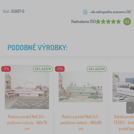
Kód:
35667-0
+do nákupného zoznamu (
0
)
Hodnotenie (15)
4.5
PODOBNÉ VÝROBKY:
-7%
SKLADOM
-7%
SKLADOM
>
Rastúca posteľ Nell 2v1 -
Rastúca posteľ Nell 2v1 -
Detská poste
púdrovo ružová - 140x70
pastelovo zelená - 180x80
TEDDY - biel
cm
cm
posteľ be