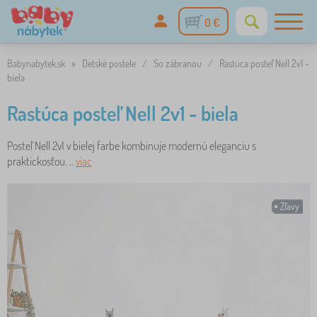
0 €
Babynabytek.sk
»
Detské postele
/
So zábranou
/
Rastúca posteľ Nell 2v1 -
biela
Rastúca posteľ Nell 2v1 - biela
Posteľ Nell 2v1 v bielej farbe kombinuje modernú eleganciu s
praktickosťou. ..
viac
Zľavy