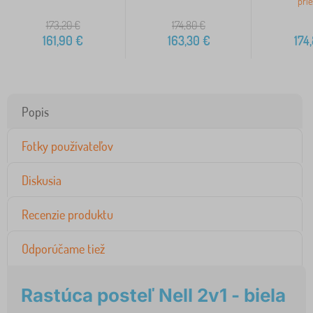
prie
173,20
€
174,80
€
161,90
€
163,30
€
174
Popis
Fotky používateľov
Diskusia
Recenzie produktu
Odporúčame tiež
Rastúca posteľ Nell 2v1 - biela