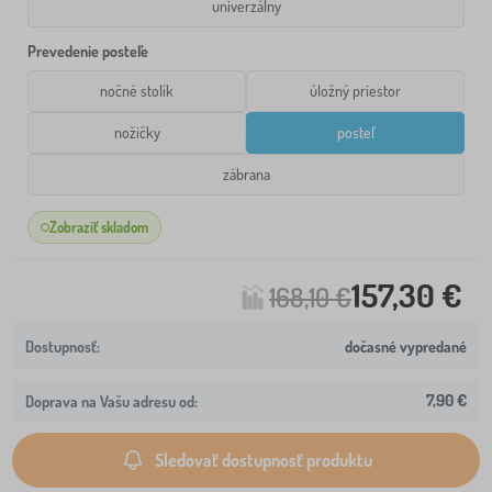
univerzálny
Prevedenie posteľe
nočné stolík
úložný priestor
nožičky
posteľ
zábrana
Zobraziť skladom
157,30 €
168,10 €
dočasné vypredané
7,90 €
Doprava na Vašu adresu od:
Sledovať dostupnosť produktu