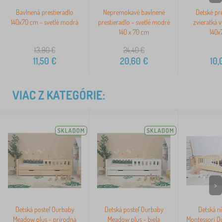
Bavlnená prestieradlo
Nepremokavé bavlnené
Detské pre
140x70 cm - svetlé modrá
prestieradlo - svetlé modré
zvieratká v
140 x 70 cm
140x
13,90
€
24,40
€
11,50
€
20,60
€
10,
VIAC Z KATEGÓRIE:
SKLADOM
SKLADOM
>
Detská posteľ Ourbaby
Detská posteľ Ourbaby
Detská ní
Meadow plus - prírodná
Meadow plus - biela
Montessori O