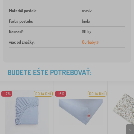
Materiál postele
:
masív
Farba postele
:
biela
Nosnosť
:
80 kg
viac od značky
:
Ourbaby®
BUDETE EŠTE POTREBOVAŤ:
-17%
DO 14 DNÍ
-16%
DO 14 DNÍ
>