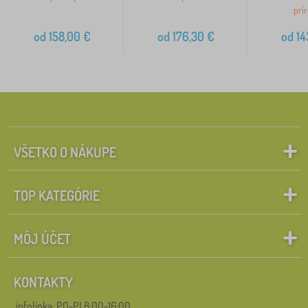
prí
od
158,00
€
od
176,30
€
od
14
VŠETKO O NÁKUPE
TOP KATEGÓRIE
MÔJ ÚČET
KONTAKTY
infolinka:
PO-PI 8:00-16:00