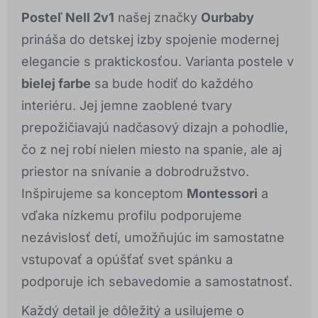
Posteľ Nell 2v1
našej značky
Ourbaby
prináša do detskej izby spojenie modernej
elegancie s praktickosťou. Varianta postele v
bielej farbe
sa bude hodiť do každého
interiéru. Jej jemne zaoblené tvary
prepožičiavajú nadčasový dizajn a pohodlie,
čo z nej robí nielen miesto na spanie, ale aj
priestor na snívanie a dobrodružstvo.
Inšpirujeme sa konceptom
Montessori
a
vďaka nízkemu profilu podporujeme
nezávislosť detí, umožňujúc im samostatne
vstupovať a opúšťať svet spánku a
podporuje ich sebavedomie a samostatnosť.
Každý detail je dôležitý a usilujeme o