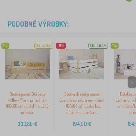
PODOBNÉ VÝROBKY:
Tip
DO 14 DNÍ
-5%
SKLADOM
Tip
>
Detská posteľ Ourbaby
Detská drevená posteľ
Detská pos
Willow Plus - prírodná -
Scandie so zábranou - biela
zábranou - b
160x80 cm posteľ + úložný
- 160x80 cm posteľ bez
cm posteľ 
priestor
úložného priestoru
prie
303,80
€
194,90
€
154