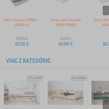
>
Matrac Ourbaby SPRINGY -
Detský matrac Ourbaby
Matrac Our
160x80 cm
MIKROC 160x80
160x
99,70
€
74,80
€
95,50
€
66,60
€
84,
VIAC Z KATEGÓRIE:
SKLADOM
SKLADOM
>