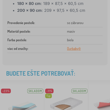
180 x 80 cm
: 189 x 87,5 x 60,5 cm
200 x 90 cm
: 209 x 97,5 x 60,5 cm
Prevedenie posteľe
:
so zábranou
Materiál postele
:
masív
Farba postele
:
biela
viac od značky
:
Ourbaby®
BUDETE EŠTE POTREBOVAŤ:
-23%
SKLADOM
-11%
SKLADOM
Tip