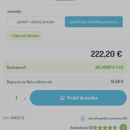
varianty
posteľ + úložný priestor
posteľ bez úložného priestoru
Zobraziť skladom
222,20 €
SKLADOM 2-5 KS
13,40 €
Doprava na Vašu adresu od:
-
+
Pridať do košíka
Kód:
40452-0
+do nákupného zoznamu (
0
)
Hodnotenie (0)
4