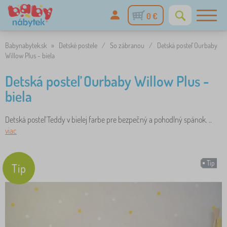
0 €
Babynabytek.sk
»
Detské postele
/
So zábranou
/
Detská posteľ Ourbaby
Willow Plus - biela
Detská posteľ Ourbaby Willow Plus -
biela
Detská posteľ Teddy v bielej farbe pre bezpečný a pohodlný spánok. ..
viac
Tip
Tip