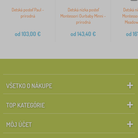
Detská posteľ Paul -
Detská nízka posteľ
Detská ní
prírodná
Montessori Ourbaby Minni -
Montesso
prírodná
Meadow 
od
103,00
€
od
143,40
€
od
16
VŠETKO O NÁKUPE
TOP KATEGÓRIE
MÔJ ÚČET