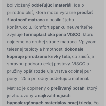
bol vložený
oddeľujúci materiál
. Ide o
prírodnú plsť, ktorá môže výrazne
predĺžiť
životnosť matraca
a posilniť jeho
konštrukciu. Komfort spánku neuveriteľne
zvyšuje
termoplastická pena VISCO
, ktorú
nájdeme na druhej strane matraca. Vplyvom
telesnej teploty a hmotnosti
dokonale
kopíruje prirodzené krivky tela
, čo zaisťuje
správnu podporu celej postavy. VISCO a
pružiny opäť rozdeľuje vrstva odolnej pur
peny T25 a prírodný oddeľujúci materiál.
Matrac je doplnený o
prešívaný poťah
, ktorý
je zhotovený
z najkvalitnejších
hypoalergénnych materiálov prvej triedy
, čo