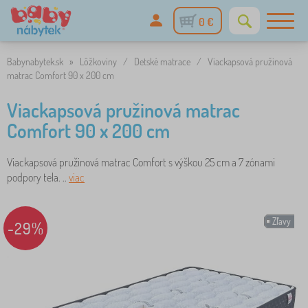
0 €
Babynabytek.sk
»
Lôžkoviny
/
Detské matrace
/
Viackapsová pružinová
matrac Comfort 90 x 200 cm
Viackapsová pružinová matrac
Comfort 90 x 200 cm
Viackapsová pružinová matrac Comfort s výškou 25 cm a 7 zónami
podpory tela. ..
viac
Zľavy
-29%