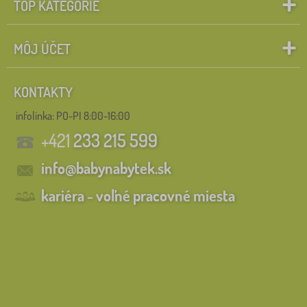
TOP KATEGÓRIE
MÔJ ÚČET
KONTAKTY
infolinka:
PO-PI 8:00-16:00
+421
233 215 599
info@babynabytek.sk
kariéra - voľné pracovné miesta