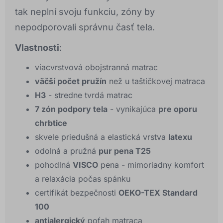
tak neplní svoju funkciu, zóny by
nepodporovali správnu časť tela.
Vlastnosti
:
viacvrstvová obojstranná matrac
väčší počet pružín
než u taštičkovej matraca
H3
- stredne tvrdá matrac
7 zón podpory tela
- vynikajúca
pre oporu
chrbtice
skvele priedušná a elastická vrstva
latexu
odolná a pružná
pur pena T25
pohodlná
VISCO
pena - mimoriadny komfort
a relaxácia počas spánku
certifikát bezpečnosti
OEKO-TEX Standard
100
antialergický
poťah matraca