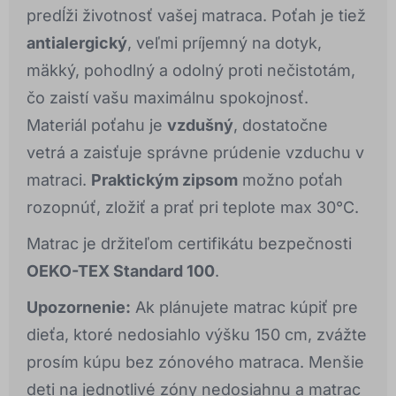
predĺži životnosť vašej matraca. Poťah je tiež
antialergický
, veľmi príjemný na dotyk,
mäkký, pohodlný a odolný proti nečistotám,
čo zaistí vašu maximálnu spokojnosť.
Materiál poťahu je
vzdušný
, dostatočne
vetrá a zaisťuje správne prúdenie vzduchu v
matraci.
Praktickým zipsom
možno poťah
rozopnúť, zložiť a prať pri teplote max 30°C.
Matrac je držiteľom certifikátu bezpečnosti
OEKO-TEX Standard 100
.
Upozornenie:
Ak plánujete matrac kúpiť pre
dieťa, ktoré nedosiahlo výšku 150 cm, zvážte
prosím kúpu bez zónového matraca. Menšie
deti na jednotlivé zóny nedosiahnu a matrac