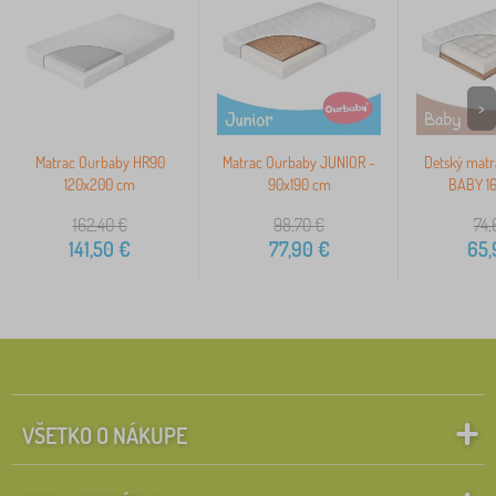
>
Matrac Ourbaby HR90
Matrac Ourbaby JUNIOR -
Detský matr
120x200 cm
90x190 cm
BABY 1
162,40
€
98,70
€
74,
141,50
€
77,90
€
65,
VŠETKO O NÁKUPE