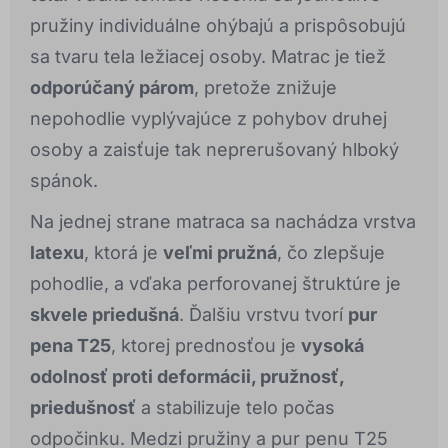
pružiny individuálne ohýbajú a prispôsobujú
sa tvaru tela ležiacej osoby. Matrac je tiež
odporúčaný párom
, pretože znižuje
nepohodlie vyplývajúce z pohybov druhej
osoby a zaisťuje tak neprerušovaný hlboký
spánok.
Na jednej strane matraca sa nachádza vrstva
latexu
, ktorá je
veľmi pružná
, čo zlepšuje
pohodlie, a vďaka perforovanej štruktúre je
skvele priedušná
. Ďalšiu vrstvu tvorí
pur
pena T25
, ktorej prednosťou je
vysoká
odolnosť proti deformácii, pružnosť,
priedušnosť
a stabilizuje telo počas
odpočinku. Medzi pružiny a pur penu T25