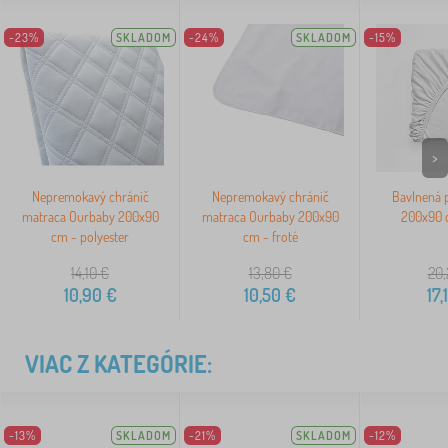
-23%
SKLADOM
-24%
SKLADOM
-15%
>
Nepremokavý chránič
Nepremokavý chránič
Bavlnená p
matraca Ourbaby 200x90
matraca Ourbaby 200x90
200x90 c
cm - polyester
cm - froté
14,10
€
13,80
€
20,
10,90
€
10,50
€
17,
VIAC Z KATEGÓRIE:
-13%
SKLADOM
-21%
SKLADOM
-12%