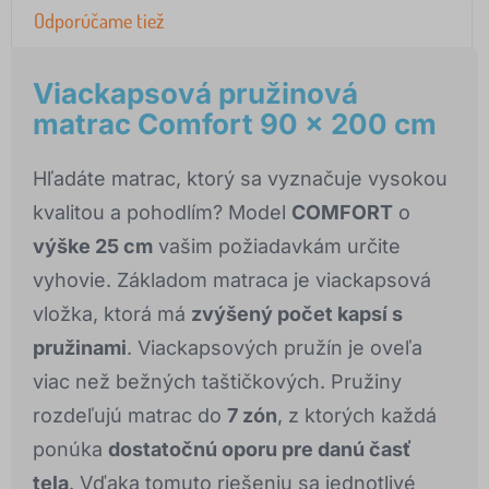
Odporúčame tiež
Viackapsová pružinová
matrac Comfort 90 x 200 cm
Hľadáte matrac, ktorý sa vyznačuje vysokou
kvalitou a pohodlím? Model
COMFORT
o
výške 25 cm
vašim požiadavkám určite
vyhovie. Základom matraca je viackapsová
vložka, ktorá má
zvýšený počet kapsí s
pružinami
. Viackapsových pružín je oveľa
viac než bežných taštičkových. Pružiny
rozdeľujú matrac do
7 zón
, z ktorých každá
ponúka
dostatočnú oporu pre danú časť
tela
. Vďaka tomuto riešeniu sa jednotlivé