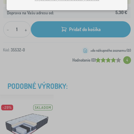
5,30 €
Doprava na Vašu adresu od:
-
+
Pridať do košíka
Kód:
35532-0
+do nákupného zoznamu (
0
)
Hodnotenie (0)
4
PODOBNÉ VÝROBKY:
-29%
SKLADOM