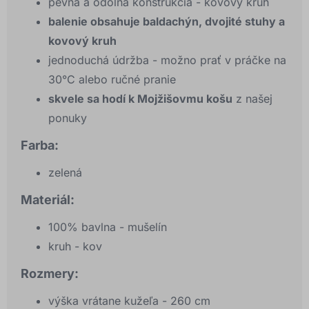
pevná a odolná konštrukcia - kovový kruh
balenie obsahuje baldachýn, dvojité stuhy a
kovový kruh
jednoduchá údržba - možno prať v práčke na
30°C alebo ručné pranie
skvele sa hodí k Mojžišovmu košu
z našej
ponuky
Farba:
zelená
Materiál:
100% bavlna - mušelín
kruh - kov
Rozmery:
výška vrátane kužeľa - 260 cm