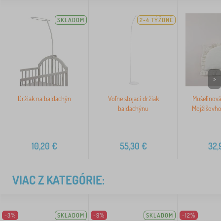
SKLADOM
2-4 TÝŽDNĚ
>
Držiak na baldachýn
Voľne stojaci držiak
Mušelínová
baldachýnu
Mojžišovho
10,20
€
55,30
€
32,
VIAC Z KATEGÓRIE:
-3%
SKLADOM
-9%
SKLADOM
-12%