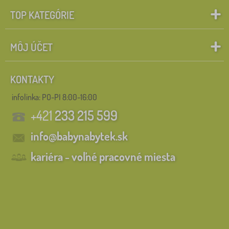
TOP KATEGÓRIE
MÔJ ÚČET
KONTAKTY
infolinka:
PO-PI 8:00-16:00
+421
233 215 599
info@babynabytek.sk
kariéra - voľné pracovné miesta