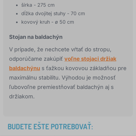
šírka - 275 cm
dĺžka dvojitej stuhy - 70 cm
kovový kruh - ø 50 cm
Stojan na baldachýn
V prípade, že nechcete vŕtať do stropu,
odporúčame zakúpiť
voľne stojaci držiak
baldachýnu
s ťažkou kovovou základňou pre
maximálnu stabilitu. Výhodou je možnosť
ľubovoľne premiestňovať baldachýn aj s
držiakom.
BUDETE EŠTE POTREBOVAŤ: