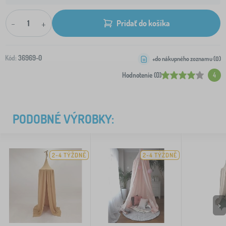
-
+
Pridať do košíka
Kód:
36969-0
+do nákupného zoznamu (
0
)
Hodnotenie (0)
4
PODOBNÉ VÝROBKY:
2-4 TÝŽDNĚ
2-4 TÝŽDNĚ
>