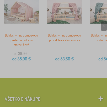
>
Baldachýn na domčekovú
Baldachýn na domčekovú
Baldachýn 
posteľ Leola Hip -
posteľ Tea - staroružová
posteľ Te
staroružová
od 39,00
€
od
38,00
€
od
53,60
€
od
54
VŠETKO O NÁKUPE