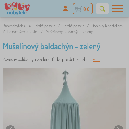
0 €
Babynabytek.sk
»
Detské postele
/
Detské postele
/
Doplnky k posteliam
/
baldachýny k posteli
/
Mušelínový baldachýn - zelený
Mušelínový baldachýn - zelený
Závesný baldachýn v zelenej farbe pre detskú izbu. ..
viac