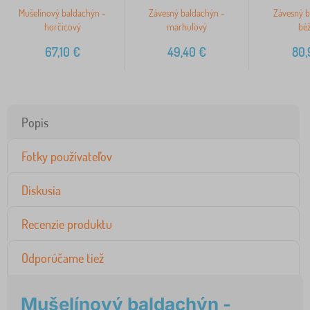
Mušelínový baldachýn -
Závesný baldachýn -
Závesný b
horčicový
marhuľový
bé
67,10
€
49,40
€
80,
Popis
Fotky používateľov
Diskusia
Recenzie produktu
Odporúčame tiež
Mušelínový baldachýn -