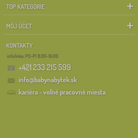
TOP KATEGÓRIE
MÔJ ÚČET
KONTAKTY
infolinka:
PO-PI 8:00-16:00
+421
233 215 599
info@babynabytek.sk
kariéra - voľné pracovné miesta