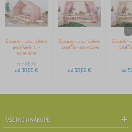
>
Baldachýn na domčekovú
Baldachýn na domčekovú
Baldachýn 
posteľ Leola Hip -
posteľ Tea - staroružová
posteľ Te
staroružová
od 39,00
€
od
38,00
€
od
53,60
€
od
52
VŠETKO O NÁKUPE