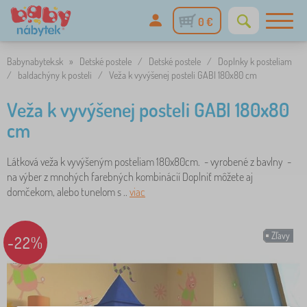
0 €
Babynabytek.sk
»
Detské postele
/
Detské postele
/
Doplnky k posteliam
/
baldachýny k posteli
/
Veža k vyvýšenej posteli GABI 180x80 cm
Veža k vyvýšenej posteli GABI 180x80
cm
Látková veža k vyvýšeným posteliam 180x80cm. - vyrobené z bavlny -
na výber z mnohých farebných kombinácií Doplniť môžete aj
domčekom, alebo tunelom s ..
viac
Zľavy
-22%