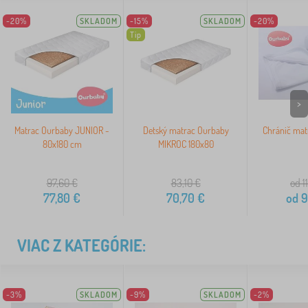
-20%
SKLADOM
-15%
SKLADOM
-20%
Tip
>
Matrac Ourbaby JUNIOR -
Detský matrac Ourbaby
Chránič mat
80x180 cm
MIKROC 180x80
97,60
€
83,10
€
od 1
77,80
€
70,70
€
od
9
VIAC Z KATEGÓRIE:
-3%
SKLADOM
-9%
SKLADOM
-2%