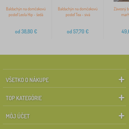
Baldachýn na domčekovú
Baldachýn na domčekovú
Závesný b
posteľ Leola Hip - šedá
posteľ Tea - sivá
marh
od
38,80
€
od
57,70
€
49,
VŠETKO O NÁKUPE
TOP KATEGÓRIE
MÔJ ÚČET