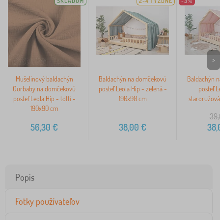
SKLADOM
2-4 TÝŽDNĚ
-3%
>
Mušelínový baldachýn
Baldachýn na domčekovú
Baldachýn 
Ourbaby na domčekovú
posteľ Leola Hip - zelená -
posteľ L
posteľ Leola Hip - toffi -
190x90 cm
staroružová
190x90 cm
39,
56,30
€
38,00
€
38,
Popis
Fotky používateľov