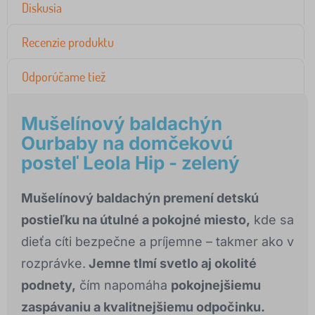
Diskusia
Recenzie produktu
Odporúčame tiež
Mušelínový baldachýn
Ourbaby na domčekovú
posteľ Leola Hip - zelený
Mušelínový baldachýn premení detskú
postieľku na útulné a pokojné miesto,
kde sa
dieťa cíti bezpečne a príjemne – takmer ako v
rozprávke.
Jemne tlmí svetlo aj okolité
podnety,
čím napomáha
pokojnejšiemu
zaspávaniu a kvalitnejšiemu odpočinku.