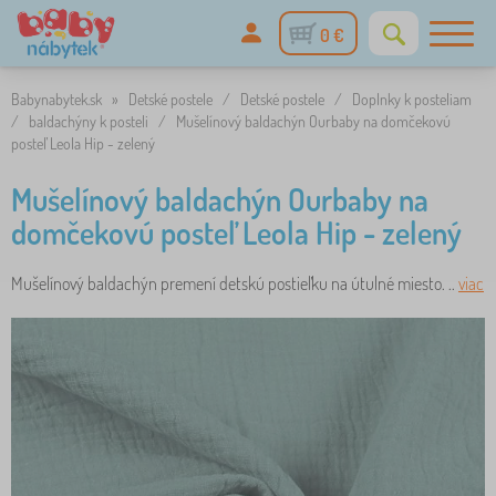
0 €
Babynabytek.sk
»
Detské postele
/
Detské postele
/
Doplnky k posteliam
/
baldachýny k posteli
/
Mušelínový baldachýn Ourbaby na domčekovú
posteľ Leola Hip - zelený
Mušelínový baldachýn Ourbaby na
domčekovú posteľ Leola Hip - zelený
Mušelínový baldachýn premení detskú postieľku na útulné miesto. ..
viac