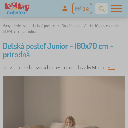
0 €
Babynabytek.sk
»
Detské postele
/
So zábranou
/
Detská posteľ Junior -
160x70 cm - prírodná
Detská posteľ Junior - 160x70 cm -
prírodná
Detská posteľ z borovicového dreva pre deti do výšky 140 cm. ..
viac