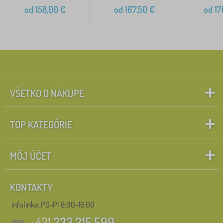
od
158,00
€
od
167,50
€
od
17
VŠETKO O NÁKUPE
TOP KATEGÓRIE
MÔJ ÚČET
KONTAKTY
infolinka:
PO-PI 8:00-16:00
+421
233 215 599