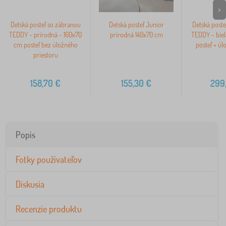
>
Detská posteľ so zábranou
Detská posteľ Junior
Detská poste
TEDDY - prírodná - 160x70
prírodná 140x70 cm
TEDDY - biel
cm posteľ bez úložného
posteľ + úl
priestoru
158,70
€
155,30
€
299
Popis
Fotky používateľov
Diskusia
Recenzie produktu