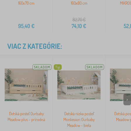
160x70 cm
160x80 cm
MIKROC
82,70
€
95,40
€
74,10
€
52,
VIAC Z KATEGÓRIE:
SKLADOM
Tip
SKLADOM
>
Detská posteľ Ourbaby
Detská nízka posteľ
Detská pos
Meadow plus - prírodná
Montessori Ourbaby
Meadow pl
Meadow - biela