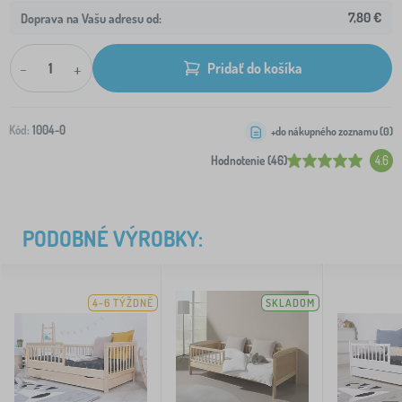
7,80 €
Doprava na Vašu adresu od:
-
+
Pridať do košíka
Kód:
1004-0
+do nákupného zoznamu (
0
)
Hodnotenie (46)
4.6
PODOBNÉ VÝROBKY:
4-6 TÝŽDNĚ
SKLADOM