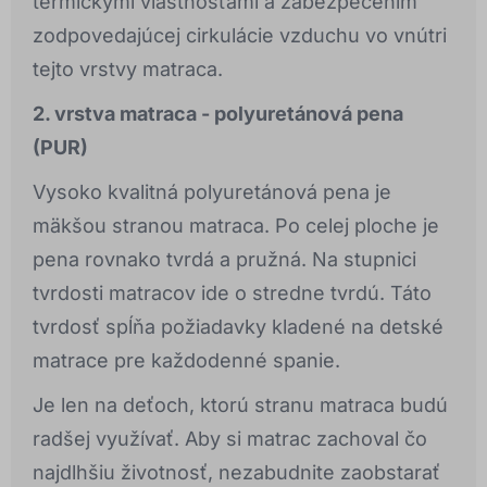
termickými vlastnosťami a zabezpečením
zodpovedajúcej cirkulácie vzduchu vo vnútri
tejto vrstvy matraca.
2. vrstva matraca - polyuretánová pena
(PUR)
Vysoko kvalitná polyuretánová pena je
mäkšou stranou matraca. Po celej ploche je
pena rovnako tvrdá a pružná. Na stupnici
tvrdosti matracov ide o stredne tvrdú. Táto
tvrdosť spĺňa požiadavky kladené na detské
matrace pre každodenné spanie.
Je len na deťoch, ktorú stranu matraca budú
radšej využívať. Aby si matrac zachoval čo
najdlhšiu životnosť, nezabudnite zaobstarať