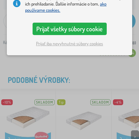
5,30 €
ich prehliadanie. Ďalšie informácie o tom,
ako
Doprava na Vašu adresu od:
používame cookies.
-
+
Pridať do košíka
Prijať všetky súbory cookie
Kód:
34680-0
Prijať iba nevyhnutné súbory cookies
+do nákupného zoznamu (
0
)
Hodnotenie (14)
4.4
PODOBNÉ VÝROBKY:
-10%
SKLADOM
Tip
SKLADOM
-4%
>