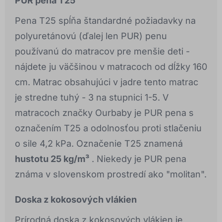
PUR pena T25
Pena T25 spĺňa štandardné požiadavky na
polyuretánovú (ďalej len PUR) penu
používanú do matracov pre menšie deti -
nájdete ju väčšinou v matracoch od dĺžky 160
cm. Matrac obsahujúci v jadre tento matrac
je stredne tuhý - 3 na stupnici 1-5. V
matracoch značky Ourbaby je PUR pena s
označením T25 a odolnosťou proti stlačeniu
o sile 4,2 kPa. Označenie T25 znamená
hustotu 25 kg/m³
. Niekedy je PUR pena
známa v slovenskom prostredí ako "molitan".
Doska z kokosových vlákien
Prírodná doska z kokosových vlákien je