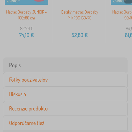
Matrac Ourbaby JUNIOR -
Detský matrac Ourbaby
Matrac Ourb
160x80 cm
MIKROC 160x70
90x1
82,70
€
84,
74,10
€
52,80
€
81,
Popis
Fotky používateľov
Diskusia
Recenzie produktu
Odporúčame tiež