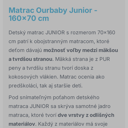
Matrac Ourbaby Junior -
160x70 cm
Detský matrac JUNIOR s rozmerom 70x160
cm patrí k obojstranným matracom, ktoré
deťom dávajú
možnosť voľby medzi mäkšou
a tvrdšou stranou
. Mäkká strana je z PUR
peny a tvrdšiu stranu tvorí doska z
kokosových vlákien. Matrac ocenia ako
predškoláci, tak aj staršie deti.
Pod snímateľným poťahom detského
matraca JUNIOR sa skrýva samotné jadro
matraca, ktoré tvorí
dve vrstvy z odlišných
materiálov
. Každý z materiálov má svoje