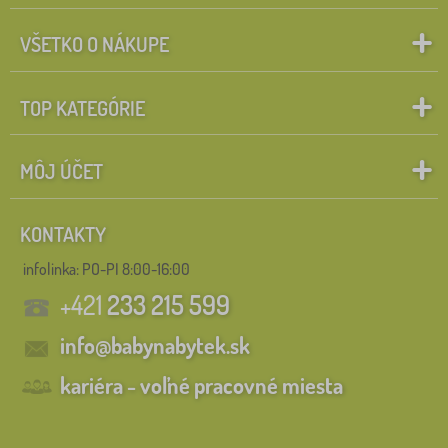
VŠETKO O NÁKUPE
TOP KATEGÓRIE
MÔJ ÚČET
KONTAKTY
infolinka:
PO-PI 8:00-16:00
+421
233 215 599
info@babynabytek.sk
kariéra - voľné pracovné miesta