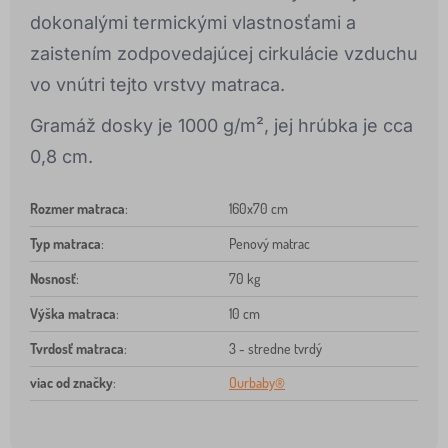
dokonalými termickými vlastnosťami a
zaistením zodpovedajúcej cirkulácie vzduchu
vo vnútri tejto vrstvy matraca.
Gramáž dosky je 1000 g/m², jej hrúbka je cca
0,8 cm.
Rozmer matraca
:
160x70 cm
Typ matraca
:
Penový matrac
Nosnosť
:
70 kg
Výška matraca
:
10 cm
Tvrdosť matraca
:
3 - stredne tvrdý
viac od značky
:
Ourbaby®