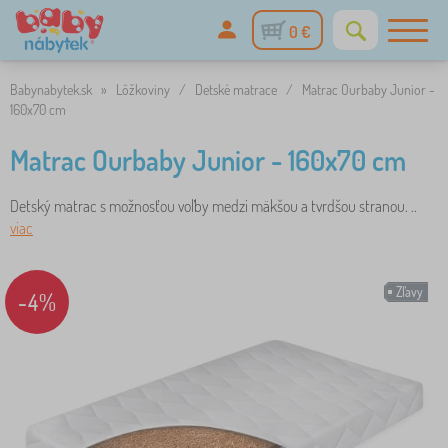
0 €
Babynabytek.sk
»
Lôžkoviny
/
Detské matrace
/
Matrac Ourbaby Junior -
160x70 cm
Matrac Ourbaby Junior - 160x70 cm
Detský matrac s možnosťou voľby medzi mäkšou a tvrdšou stranou. ..
viac
Zľavy
-4%