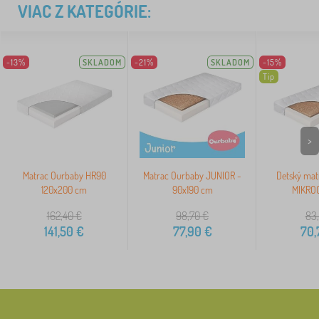
VIAC Z KATEGÓRIE:
-13%
SKLADOM
-21%
SKLADOM
-15%
Tip
>
Matrac Ourbaby HR90
Matrac Ourbaby JUNIOR -
Detský mat
120x200 cm
90x190 cm
MIKROC
162,40
€
98,70
€
83,
141,50
€
77,90
€
70,