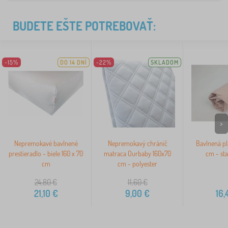
BUDETE EŠTE POTREBOVAŤ:
-15%
DO 14 DNÍ
-22%
SKLADOM
>
Nepremokavé bavlnené
Nepremokavý chránič
Bavlnená pl
prestieradlo - biele 160 x 70
matraca Ourbaby 160x70
cm - st
cm
cm - polyester
24,80
€
11,60
€
21,10
€
9,00
€
16,