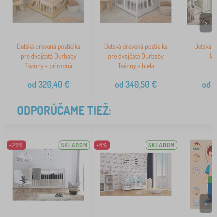
>
Detská drevená postieľka
Detská drevená postieľka
Detská p
pre dvojčatá Ourbaby
pre dvojčatá Ourbaby
14
Twinny - prírodná
Twinny - biela
od
320,40
€
od
340,50
€
od
3
ODPORÚČAME TIEŽ:
-29%
SKLADOM
-6%
SKLADOM
>