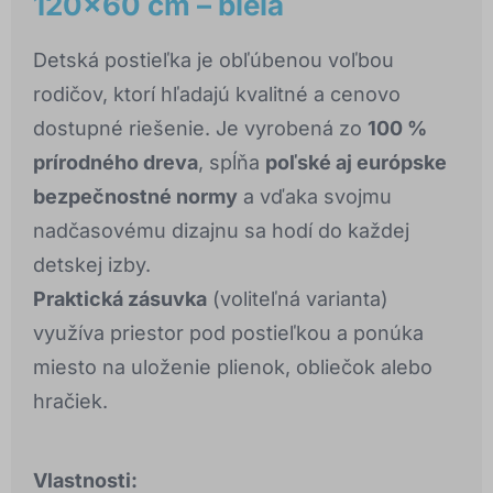
120×60 cm – biela
Detská postieľka je obľúbenou voľbou
rodičov, ktorí hľadajú kvalitné a cenovo
dostupné riešenie. Je vyrobená zo
100 %
prírodného dreva
, spĺňa
poľské aj európske
bezpečnostné normy
a vďaka svojmu
nadčasovému dizajnu sa hodí do každej
detskej izby.
Praktická zásuvka
(voliteľná varianta)
využíva priestor pod postieľkou a ponúka
miesto na uloženie plienok, obliečok alebo
hračiek.
Vlastnosti: