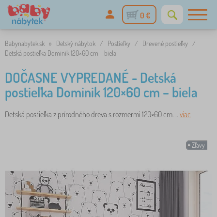
0 €
Babynabytek.sk
»
Detský nábytok
/
Postieľky
/
Drevené postieľky
/
Detská postieľka Dominik 120×60 cm – biela
DOČASNE VYPREDANÉ - Detská
postieľka Dominik 120×60 cm – biela
Detská postieľka z prírodného dreva s rozmermi 120×60 cm. ..
viac
Zľavy