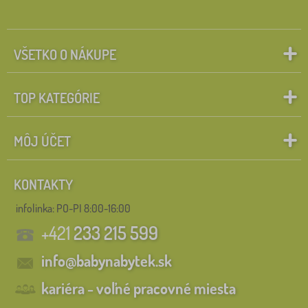
VŠETKO O NÁKUPE
TOP KATEGÓRIE
MÔJ ÚČET
KONTAKTY
infolinka:
PO-PI 8:00-16:00
+421
233 215 599
info@babynabytek.sk
kariéra - voľné pracovné miesta