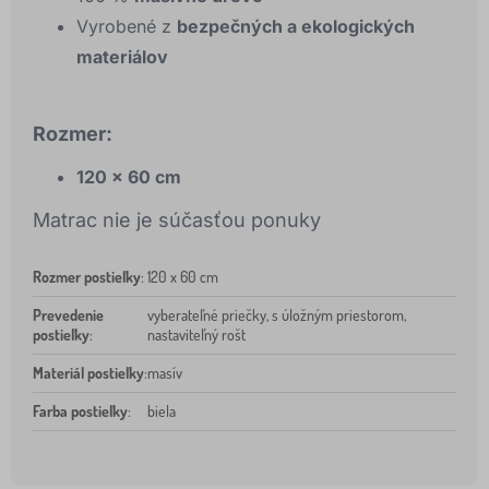
Vyrobené z
bezpečných a ekologických
materiálov
Rozmer:
120 × 60 cm
Matrac nie je súčasťou ponuky
Rozmer postieľky
:
120 x 60 cm
Prevedenie
vyberateľné priečky, s úložným priestorom,
postieľky
:
nastaviteľný rošt
Materiál postieľky
:
masív
Farba postieľky
:
biela