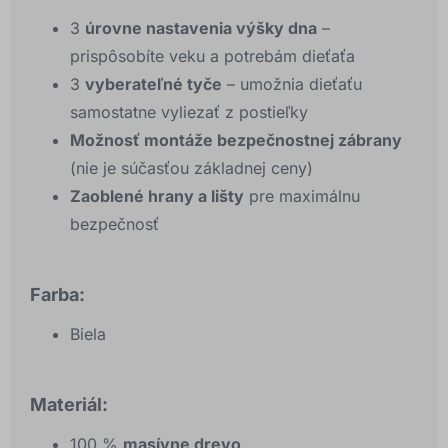
3
úrovne nastavenia výšky dna
–
prispôsobíte veku a potrebám dieťaťa
3
vyberateľné tyče
– umožnia dieťaťu
samostatne vyliezať z postieľky
Možnosť montáže bezpečnostnej zábrany
(nie je súčasťou základnej ceny)
Zaoblené hrany a lišty
pre maximálnu
bezpečnosť
Farba:
Biela
Materiál:
100 %
masívne drevo