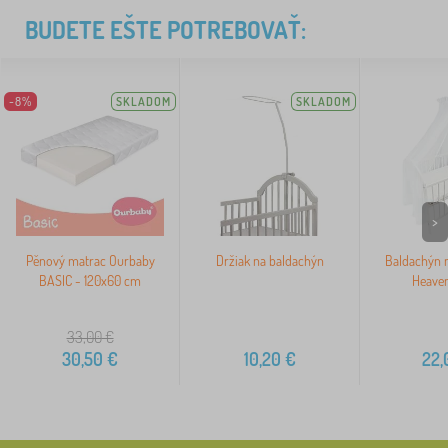
BUDETE EŠTE POTREBOVAŤ:
-8%
SKLADOM
SKLADOM
>
Pěnový matrac Ourbaby
Držiak na baldachýn
Baldachýn n
BASIC - 120x60 cm
Heaven
33,00
€
30,50
€
10,20
€
22,