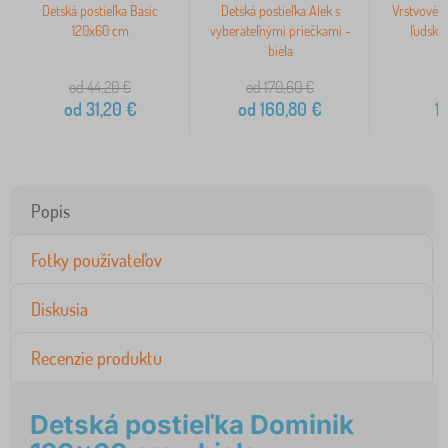
Detská postieľka Basic
Detská postieľka Alek s
Vrstvové p
120x60 cm
vyberateľnými priečkami -
ľudské 
biela
od 44,20
€
od 170,60
€
od
31,20
€
od
160,80
€
1
Popis
Fotky používateľov
Diskusia
Recenzie produktu
Detská postieľka Dominik