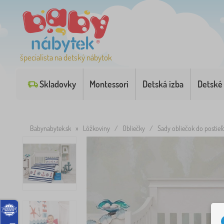
špecialista na detský nábytok
Skladovky
Montessori
Detská izba
Detské
Babynabytek.sk
»
Lôžkoviny
/
Obliečky
/
Sady obliečok do postieľ