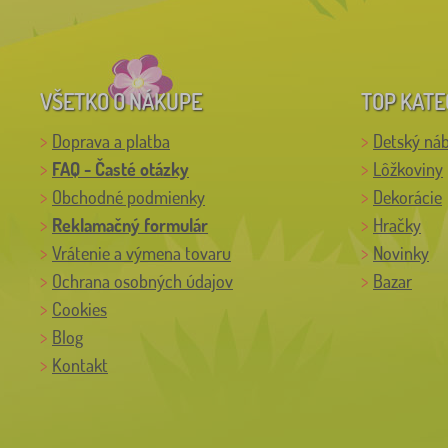
VŠETKO O NÁKUPE
TOP KATE
Doprava a platba
Detský ná
FAQ - Časté otázky
Lôžkoviny
Obchodné podmienky
Dekorácie
Reklamačný formulár
Hračky
Vrátenie a výmena tovaru
Novinky
Ochrana osobných údajov
Bazar
Cookies
Blog
Kontakt