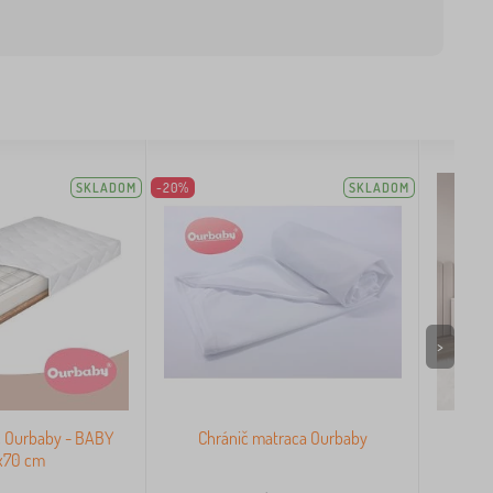
SKLADOM
-20%
SKLADOM
>
c Ourbaby - BABY
Chránič matraca Ourbaby
Detsk
x70 cm