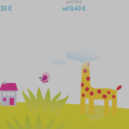
od 11,70
€
,30
€
od
9,40
€