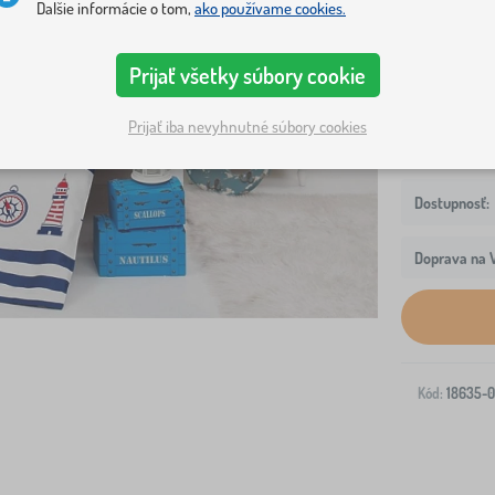
Ďalšie informácie o tom,
ako používame cookies.
Rozmery oblie
130x90 cm
Prijať všetky súbory cookie
Prijať iba nevyhnutné súbory cookies
Doprava na V
Kód:
18635-0