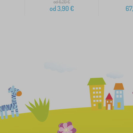
od 6,20
€
od
3,90
€
67