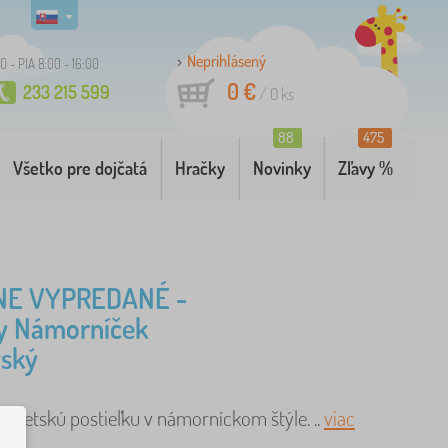
Neprihlásený
O - PIA 8:00 - 16:00
0 €
233 215 599
/
0
ks
88
475
Všetko pre dojčatá
Hračky
Novinky
Zľavy %
NE VYPREDANÉ -
ky Námorníček
vský
e detskú postieľku v námorníckom štýle. ..
viac