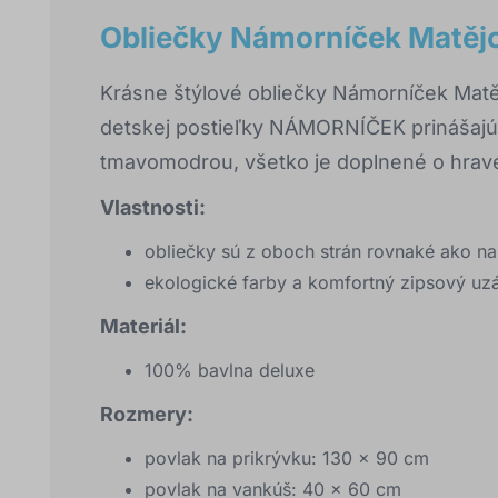
Obliečky Námorníček Matěj
Krásne štýlové obliečky Námorníček Matě
detskej postieľky NÁMORNÍČEK prinášajú d
tmavomodrou, všetko je doplnené o hravé
Vlastnosti:
obliečky sú z oboch strán rovnaké ako na 
ekologické farby a komfortný zipsový uz
Materiál:
100% bavlna deluxe
Rozmery:
povlak na prikrývku: 130 x 90 cm
povlak na vankúš: 40 x 60 cm