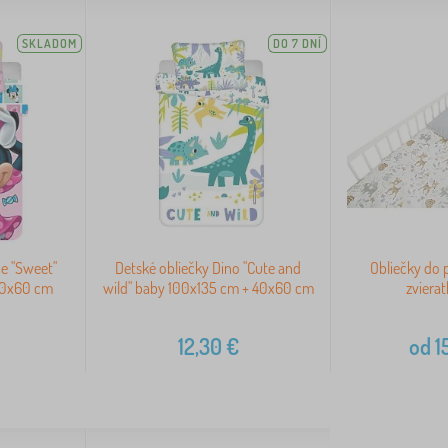
SKLADOM
DO 7 DNÍ
ie "Sweet"
Detské obliečky Dino "Cute and
Obliečky do 
40x60 cm
wild" baby 100x135 cm + 40x60 cm
zvierat
12,30
€
od
1