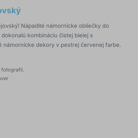
ovský
jovský! Nápadité námornícke obliečky do
okonalú kombináciu čistej bielej s
 námornícke dekory v pestrej červenej farbe.
fotografii.
áver