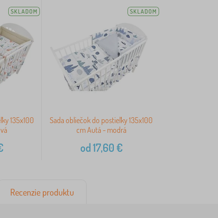
SKLADOM
SKLADOM
eľky 135x100
Sada obliečok do postieľky 135x100
ová
cm Autá - modrá
€
od
17,60
€
Recenzie produktu