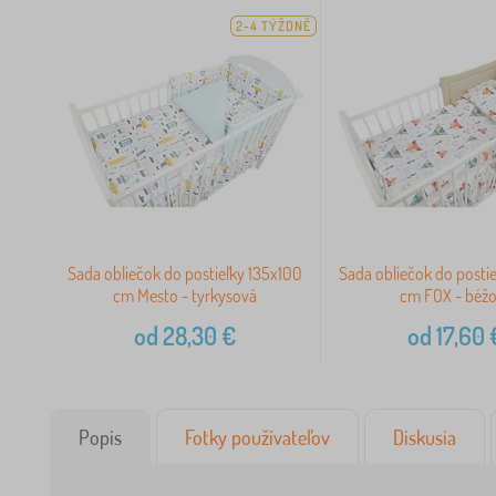
2-4 TÝŽDNĚ
Sada obliečok do postieľky 135x100
Sada obliečok do posti
cm Mesto - tyrkysová
cm FOX - béž
od
28,30
€
od
17,60
Popis
Fotky používateľov
Diskusia