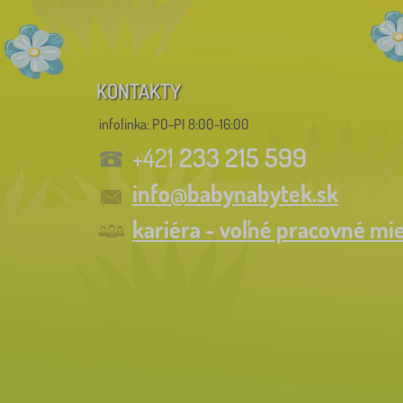
KONTAKTY
infolinka:
PO-PI 8:00-16:00
233 215 599
+421
info@babynabytek.sk
kariéra - voľné pracovné mi