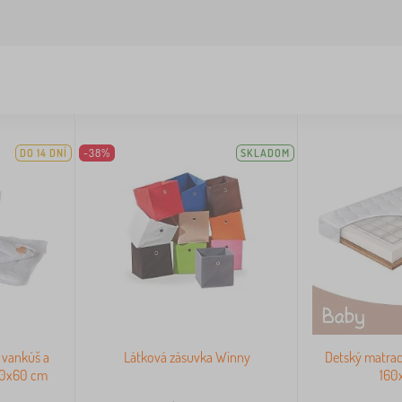
DO 14 DNÍ
-38%
SKLADOM
- vankúš a
Látková zásuvka Winny
Detský matra
40x60 cm
160