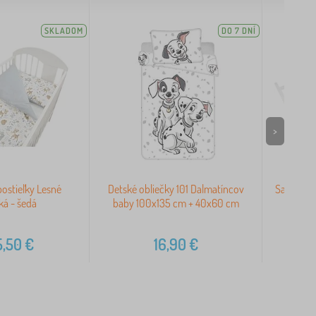
SKLADOM
DO 7 DNÍ
>
postieľky Lesné
Detské obliečky 101 Dalmatíncov
Sada obli
ká - šedá
baby 100x135 cm + 40x60 cm
5,50
€
16,90
€