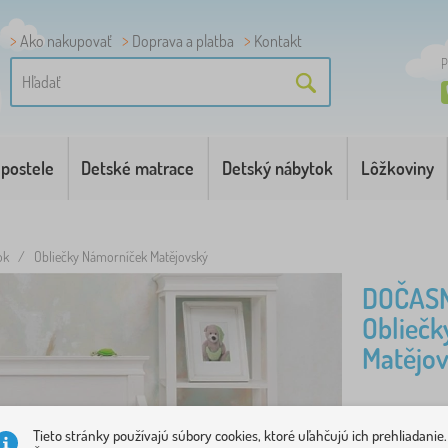
Ako nakupovať
Doprava a platba
Kontakt
P
 postele
Detské matrace
Detský nábytok
Lôžkoviny
ok
/
Obliečky Námorníček Matějovský
DOČAS
Oblieč
Matějo
Obliečky pr
Tieto stránky používajú súbory cookies, ktoré uľahčujú ich prehliadanie.