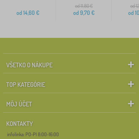
od 11,80
€
od 1
od
14,60
€
od
9,70
€
od
10
VŠETKO O NÁKUPE
TOP KATEGÓRIE
MÔJ ÚČET
KONTAKTY
infolinka:
PO-PI 8:00-16:00