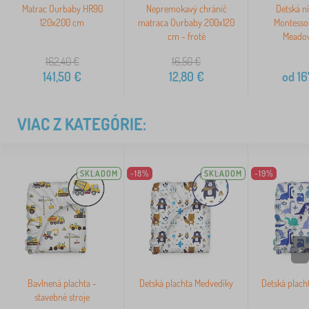
Matrac Ourbaby HR90
Nepremokavý chránič
Detská ní
120x200 cm
matraca Ourbaby 200x120
Montesso
cm - froté
Meadow
162,40
€
16,50
€
141,50
€
12,80
€
od
16
VIAC Z KATEGÓRIE:
SKLADOM
-18%
SKLADOM
-19%
>
Bavlnená plachta -
Detská plachta Medvedíky
Detská placht
stavebné stroje