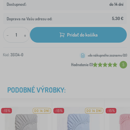
do 14 dní
5,30 €
Doprava na Vašu adresu od:
-
+
Pridať do košíka
Kód:
35134-0
+do nákupného zoznamu (
0
)
Hodnotenie (1)
5
PODOBNÉ VÝROBKY:
-15%
DO 14 DNÍ
-15%
DO 14 DNÍ
-15%