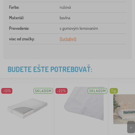
Farba
:
ružová
Materiál
:
bavlna
Prevedenie
:
s gumovým lemovaním
viac od značky
:
Ourbaby®
BUDETE EŠTE POTREBOVAŤ:
-13%
SKLADOM
-22%
SKLADOM
Tip
>