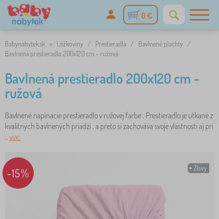
0 €
Babynabytek.sk
»
Lôžkoviny
/
Prestieradlá
/
Bavlnené plachty
/
Bavlnená prestieradlo 200x120 cm - ružová
Bavlnená prestieradlo 200x120 cm -
ružová
Bavlnené napínacie prestieradlo v ružovej farbe . Prestieradlo je utkané z
kvalitných bavlnených priadzí , a preto si zachováva svoje vlastnosti aj pri
..
viac
Zľavy
-15%