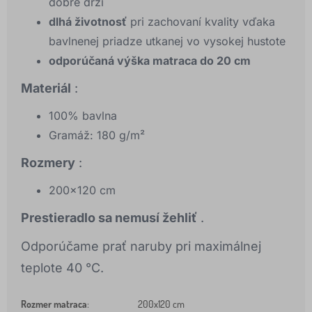
dobre drží
dlhá životnosť
pri zachovaní kvality vďaka
bavlnenej priadze utkanej vo vysokej hustote
odporúčaná výška matraca do 20 cm
Materiál
:
100% bavlna
Gramáž: 180 g/m²
Rozmery
:
200x120 cm
Prestieradlo sa nemusí žehliť
.
Odporúčame prať naruby pri maximálnej
teplote 40 °C.
Rozmer matraca
:
200x120 cm