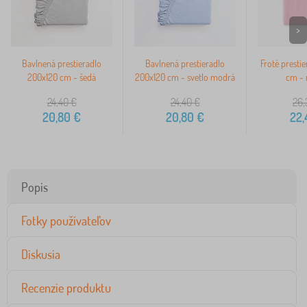
>
Bavlnená prestieradlo
Bavlnená prestieradlo
Froté presti
200x120 cm - šedá
200x120 cm - svetlo modrá
cm - 
24,40
€
24,40
€
26,
20,80
€
20,80
€
22,
Popis
Fotky používateľov
Diskusia
Recenzie produktu