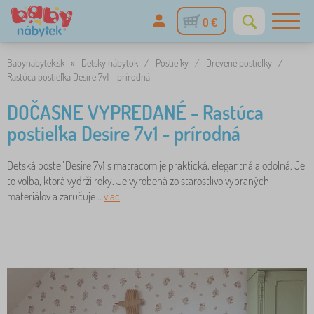
0 €
Babynabytek.sk
»
Detský nábytok
/
Postieľky
/
Drevené postieľky
/
Rastúca postieľka Desire 7v1 - prírodná
DOČASNE VYPREDANÉ - Rastúca
postieľka Desire 7v1 - prírodná
Detská posteľ Desire 7v1 s matracom je praktická, elegantná a odolná. Je
to voľba, ktorá vydrží roky. Je vyrobená zo starostlivo vybraných
materiálov a zaručuje ..
viac