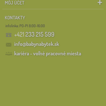
MÔJ ÚČET
KONTAKTY
infolinka:
PO-PI 8:00-16:00
+421
233 215 599
info@babynabytek.sk
kariéra - voľné pracovné miesta