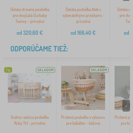
Detská drevená postieľka
Detská postieľka Alek s
Detská dr
pre dvojčatá Ourbaby
vyberateľnými priečkami -
pre dvo
Twinny - prírodná
prírodná
Twin
od
320,60
€
od
166,40
€
od
3
ODPORÚČAME TIEŽ:
Tip
SKLADOM
SKLADOM
>
Oválna rastúca postieľka
Prútená postieľka s výbavou
Prútená pos
Ruby 7v1 - prírodná
pre bábätko - béžová
pre báb
zv