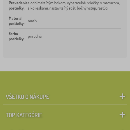
Prevedenie
s odnímateľným bokom, vyberateľné priečky, s matracom,
postieľky
:
s kolieskami, nastaviteľný rošt, bočný vstup, rastúci
Materiál
masív
postieľky
:
Farba
prírodná
postieľky
:
VŠETKO O NÁKUPE
TOP KATEGÓRIE