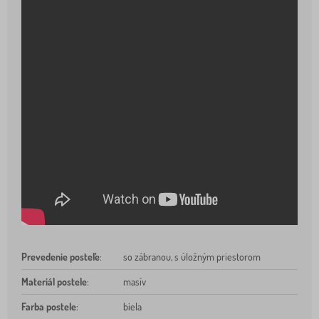
Prevedenie posteľe
:
so zábranou, s úložným priestorom
Materiál postele
:
masív
Farba postele
:
biela