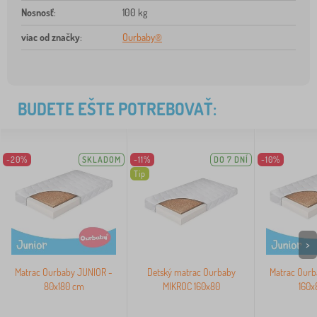
Nosnosť
:
100 kg
viac od značky
:
Ourbaby®
BUDETE EŠTE POTREBOVAŤ:
-20%
SKLADOM
-11%
DO 7 DNÍ
-10%
Tip
>
Matrac Ourbaby JUNIOR -
Detský matrac Ourbaby
Matrac Ourb
80x180 cm
MIKROC 160x80
160x