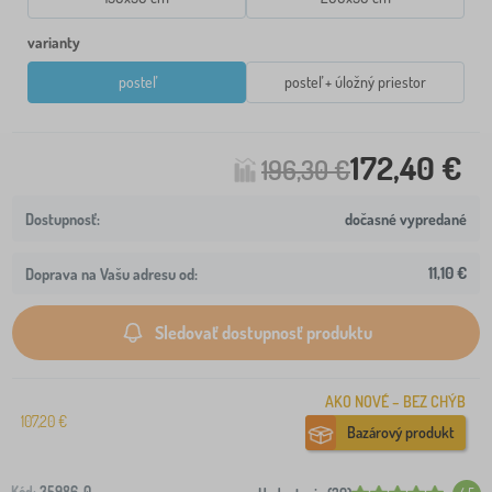
varianty
posteľ
posteľ + úložný priestor
172,40 €
196,30 €
dočasné vypredané
11,10 €
Doprava na Vašu adresu od:
Sledovať dostupnosť produktu
AKO NOVÉ – BEZ CHÝB
107,20 €
Bazárový produkt