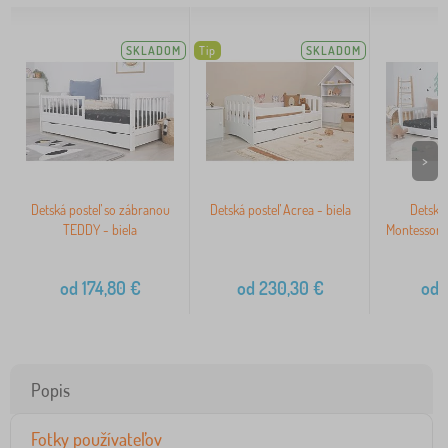
SKLADOM
Tip
SKLADOM
>
Detská posteľ so zábranou
Detská posteľ Acrea - biela
Detská 
TEDDY - biela
Montessori
od
174,80
€
od
230,30
€
od
1
Popis
Fotky používateľov