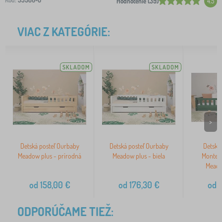
Kód:
35986-0
Hodnotenie (39)
4.5
VIAC Z KATEGÓRIE:
SKLADOM
SKLADOM
>
Detská posteľ Ourbaby
Detská posteľ Ourbaby
Detská 
Meadow plus - prírodná
Meadow plus - biela
Montes
Meado
od
158,00
€
od
176,30
€
od
1
ODPORÚČAME TIEŽ: