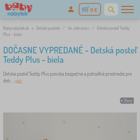
0 €
Babynabytek.sk
»
Detské postele
/
So zábranou
/
Detská posteľ Teddy
Plus - biela
DOČASNE VYPREDANÉ - Detská posteľ
Teddy Plus - biela
Detská posteľ Teddy Plus ponúka bezpečné a pohodlné prostredie pre
deti. ..
viac
Zľavy