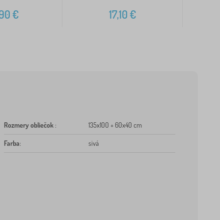
,90
€
17,10
€
Rozmery obliečok
:
135x100 + 60x40 cm
Farba
:
sivá