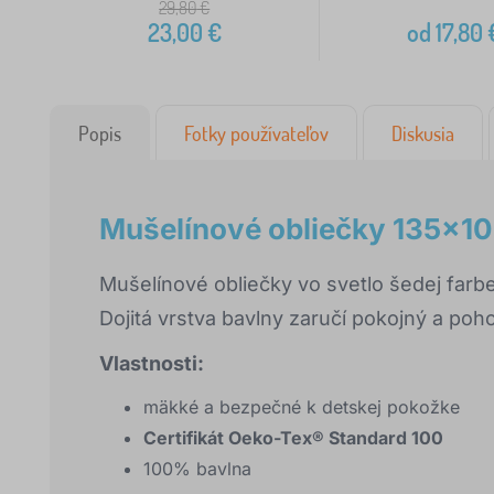
29,80
€
23,00
€
od
17,80
Popis
Fotky používateľov
Diskusia
Mušelínové obliečky 135x10
Mušelínové obliečky vo svetlo šedej farbe
Dojitá vrstva bavlny zaručí pokojný a poho
Vlastnosti:
mäkké a bezpečné k detskej pokožke
Certifikát Oeko-Tex® Standard 100
100% bavlna