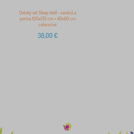
Detský set Sleep Well - vankúš a
perina 100x135 cm + 40x60 cm
celoročné
38,00
€