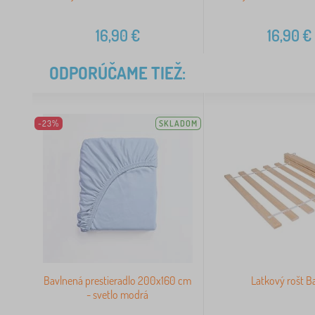
16,90
€
16,90
€
ODPORÚČAME TIEŽ:
-23%
SKLADOM
Bavlnená prestieradlo 200x160 cm
Latkový rošt B
- svetlo modrá