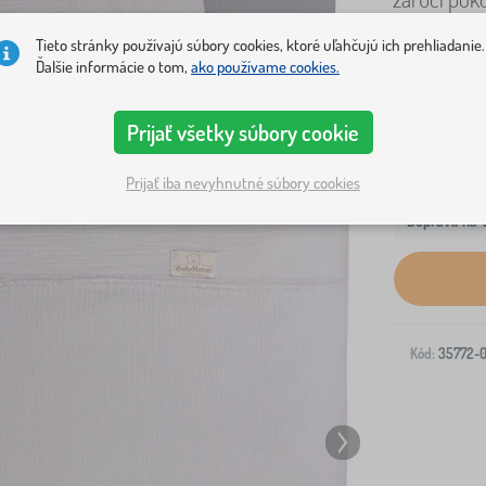
mäkké a be
Tieto stránky používajú súbory cookies, ktoré uľahčujú ich prehliadanie.
Ďalšie informácie o tom,
ako používame cookies.
Prijať všetky súbory cookie
Prijať iba nevyhnutné súbory cookies
Doprava na V
Kód:
35772-