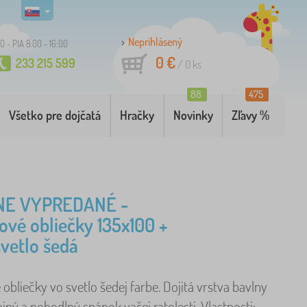
Neprihlásený
O - PIA 8:00 - 16:00
0 €
233 215 599
/
0
ks
88
475
Všetko pre dojčatá
Hračky
Novinky
Zľavy %
NE VYPREDANÉ -
ové obliečky 135x100 +
vetlo šedá
obliečky vo svetlo šedej farbe. Dojitá vrstva bavlny
jný a pohodlný spánok vašej ratolesti. Vlastnosti: