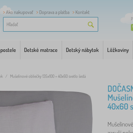
Ako nakupovať
Doprava a platba
Kontakt
P
 postele
Detské matrace
Detský nábytok
Lôžkoviny
ok
/
Mušelínové obliečky 135x100 + 40x60 svetlo šedá
DOČAS
Mušelín
40x60 s
Mušelínové 
zaručí poko