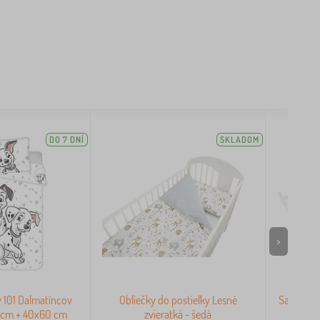
DO 7 DNÍ
SKLADOM
>
y 101 Dalmatíncov
Obliečky do postieľky Lesné
Sada obli
 cm + 40x60 cm
zvieratká - šedá