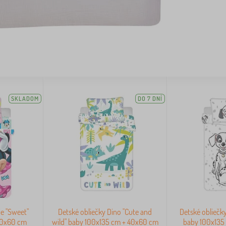
SKLADOM
DO 7 DNÍ
ie "Sweet"
Detské obliečky Dino "Cute and
Detské obliečk
40x60 cm
wild" baby 100x135 cm + 40x60 cm
baby 100x135