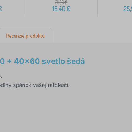
21,60
€
€
18,40
€
25
Recenzie produktu
0 + 40x60 svetlo šedá
.
dlný spánok vašej ratolesti.