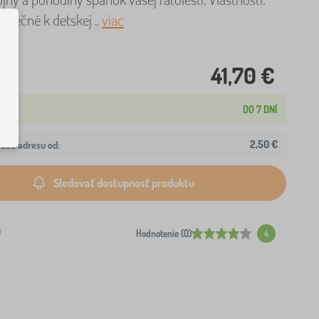
zpečné k detskej ..
viac
41,70 €
DO 7 DNÍ
2,50 €
ašu adresu od:
Sledovať dostupnosť produktu
0
Hodnotenie (0)
4