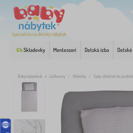
špecialista na detský nábytok
Skladovky
Montessori
Detská izba
Detské
Babynabytek.sk
»
Lôžkoviny
/
Obliečky
/
Sady obliečok do postieľ