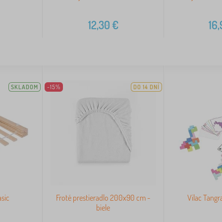
12,30
€
16
SKLADOM
-15%
DO 14 DNÍ
asic
Froté prestieradlo 200x90 cm -
Vilac Tang
biele