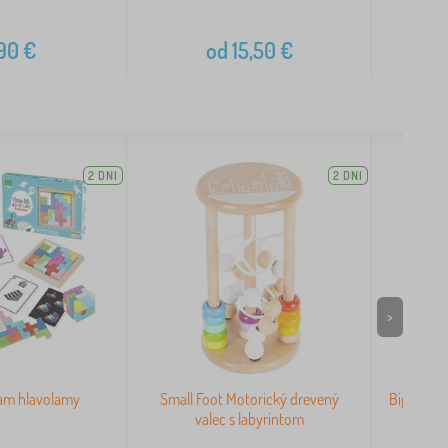
,90
€
od
15,50
€
2 DNI
2 DNI
>
ram hlavolamy
Small Foot Motorický drevený
Bigjigs T
valec s labyrintom