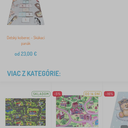
Detský koberec - Skákací
panák
od
23,00
€
VIAC Z KATEGÓRIE:
SKLADOM
-5%
DO 14 DNÍ
-16%