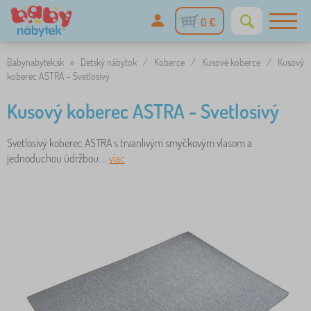
0 €
Babynabytek.sk
»
Detský nábytok
/
Koberce
/
Kusové koberce
/
Kusový
koberec ASTRA - Svetlosivý
Kusový koberec ASTRA - Svetlosivý
Svetlosivý koberec ASTRA s trvanlivým smyčkovým vlasom a
jednoduchou údržbou. ..
viac