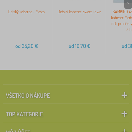
>
Detský koberec - Mesto
Detský koberec Sweet Town
BAMBINO 43
koberec Medve
deti protišm
/ h
od
35,20
€
od
19,70
€
od
31
VŠETKO O NÁKUPE
TOP KATEGÓRIE