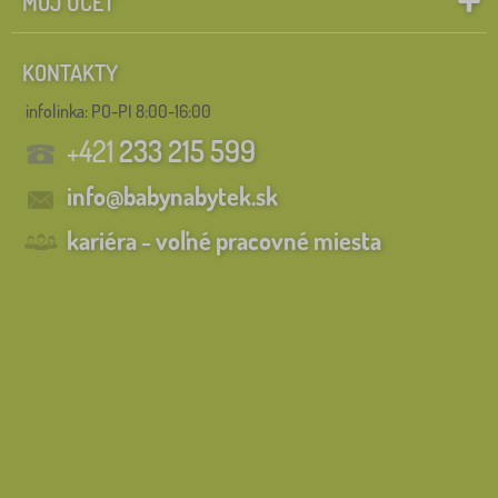
MÔJ ÚČET
KONTAKTY
infolinka:
PO-PI 8:00-16:00
+421
233 215 599
info@babynabytek.sk
kariéra - voľné pracovné miesta