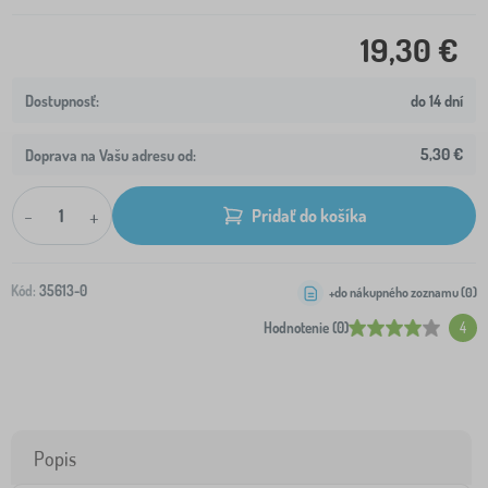
19,30 €
do 14 dní
5,30 €
Doprava na Vašu adresu od:
-
+
Pridať do košíka
Kód:
35613-0
+do nákupného zoznamu (
0
)
Hodnotenie (0)
4
Popis