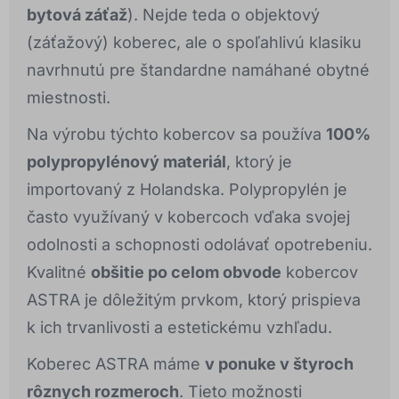
bytová záťaž
). Nejde teda o objektový
(záťažový) koberec, ale o spoľahlivú klasiku
navrhnutú pre štandardne namáhané obytné
miestnosti.
Na výrobu týchto kobercov sa používa
100%
polypropylénový materiál
, ktorý je
importovaný z Holandska. Polypropylén je
často využívaný v kobercoch vďaka svojej
odolnosti a schopnosti odolávať opotrebeniu.
Kvalitné
obšitie po celom obvode
kobercov
ASTRA je dôležitým prvkom, ktorý prispieva
k ich trvanlivosti a estetickému vzhľadu.
Koberec ASTRA máme
v ponuke v štyroch
rôznych rozmeroch
. Tieto možnosti