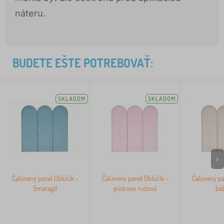
náteru.
BUDETE EŠTE POTREBOVAŤ:
SKLADOM
SKLADOM
>
Čalúnený panel Oblúčik -
Čalúnený panel Oblúčik -
Čalúnený pa
Smaragd
púdrovo ružová
bé