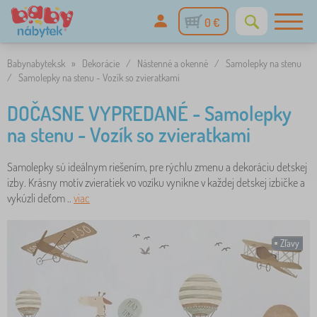
0 €
Babynabytek.sk
»
Dekorácie
/
Nástenné a okenné
/
Samolepky na stenu
/
Samolepky na stenu - Vozík so zvieratkami
DOČASNE VYPREDANÉ - Samolepky
na stenu - Vozík so zvieratkami
Samolepky sú ideálnym riešením, pre rýchlu zmenu a dekoráciu detskej
izby. Krásny motív zvieratiek vo vozíku vynikne v každej detskej izbičke a
vykúzli deťom ..
viac
Zľavy