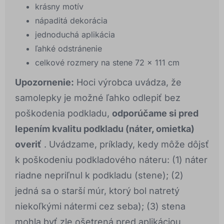
krásny motív
nápaditá dekorácia
jednoduchá aplikácia
ľahké odstránenie
celkové rozmery na stene 72 x 111 cm
Upozornenie:
Hoci výrobca uvádza, že
samolepky je možné ľahko odlepiť bez
poškodenia podkladu,
odporúčame si pred
lepením kvalitu podkladu (náter, omietka)
overiť
. Uvádzame, príklady, kedy môže dôjsť
k poškodeniu podkladového náteru: (1) náter
riadne nepriľnul k podkladu (stene); (2)
jedná sa o starší múr, ktorý bol natretý
niekoľkými nátermi cez seba); (3) stena
mohla byť zle ošetrená pred aplikáciou