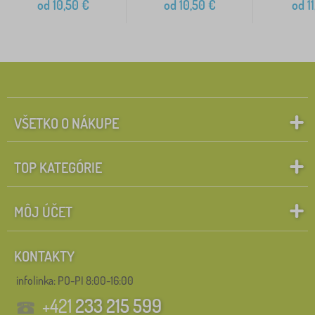
od
10,50
€
od
10,50
€
od
11
VŠETKO O NÁKUPE
TOP KATEGÓRIE
MÔJ ÚČET
KONTAKTY
infolinka:
PO-PI 8:00-16:00
+421
233 215 599