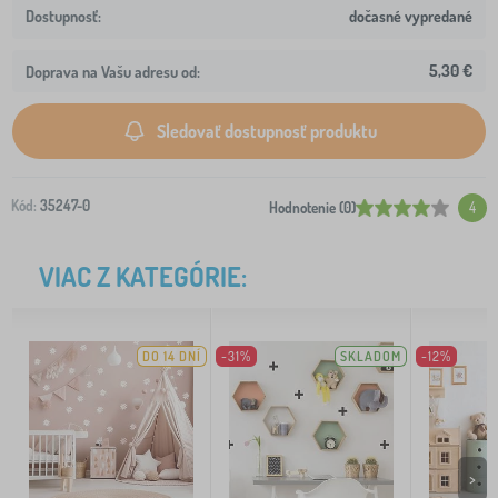
dočasné vypredané
5,30 €
Doprava na Vašu adresu od:
Sledovať dostupnosť produktu
Kód:
35247-0
Hodnotenie (0)
4
VIAC Z KATEGÓRIE:
DO 14 DNÍ
-31%
SKLADOM
-12%
>