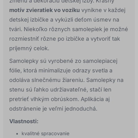
zmenu a dekoráciu detskej izby. Krásny
motív zvieratiek vo vozíku
vynikne v každej
detskej izbičke a vykúzli deťom úsmev na
tvári. Niekoľko rôznych samolepiek je možné
rozmiestniť rôzne po izbičke a vytvoriť tak
príjemný celok.
Samolepky sú vyrobené zo samolepiacej
fólie, ktorá minimalizuje odrazy svetla a
odoláva slnečnému žiareniu. Samolepky na
stenu sú ľahko udržiavateľné, stačí len
pretrieť vlhkým obrúskom. Aplikácia aj
odstránenie je veľmi jednoduchá.
Vlastnosti:
kvalitné spracovanie