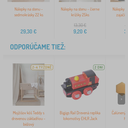
Nálepky na stenu -
Nálepky na stenu - čierne
Nálepky na
sedmokrásky 22 ks
krížiky 25ks
zajačik
13,30
€
4
29,30
€
9,20
€
3
ODPORÚČAME TIEŽ:
2-4 TÝŽDNĚ
2 DNI
>
Mojžišov kôš Teddy s
Bigjigs Rail Drevená replika
Čalúnený 
drevenou základňou -
lokomotívy EHLR Jack
ho
béžový