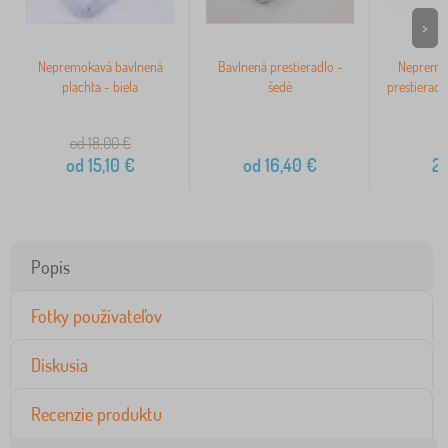
>
Nepremokavá bavlnená
Bavlnená prestieradlo -
Nepremok
plachta - biela
šedé
prestieradlo
od 18,00
€
3
od
15,10
€
od
16,40
€
2
Popis
Fotky používateľov
Diskusia
Recenzie produktu