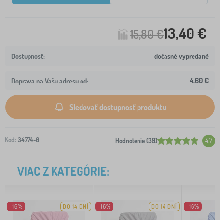
13,40 €
15,80 €
dočasné vypredané
4,60 €
Doprava na Vašu adresu od:
Sledovať dostupnosť produktu
Kód:
34774-0
Hodnotenie (39)
4.7
VIAC Z KATEGÓRIE:
-16%
DO 14 DNÍ
-16%
DO 14 DNÍ
-16%