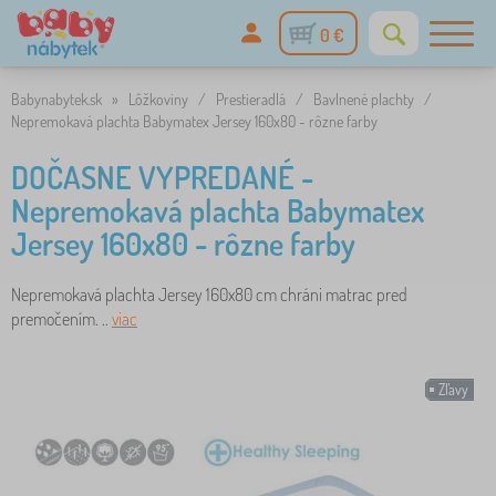
0 €
Babynabytek.sk
»
Lôžkoviny
/
Prestieradlá
/
Bavlnené plachty
/
Nepremokavá plachta Babymatex Jersey 160x80 - rôzne farby
DOČASNE VYPREDANÉ -
Nepremokavá plachta Babymatex
Jersey 160x80 - rôzne farby
Nepremokavá plachta Jersey 160x80 cm chráni matrac pred
premočením. ..
viac
Zľavy