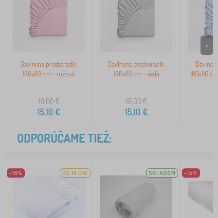
>
Bavlnená prestieradlo
Bavlnená prestieradlo
Bavlnená
180x80 cm - ružová
180x80 cm - šedá
180x80 cm
18,00
€
18,00
€
1
15,10
€
15,10
€
1
ODPORÚČAME TIEŽ:
-16%
DO 14 DNÍ
SKLADOM
-15%