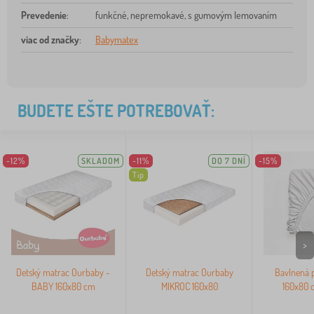
Prevedenie
:
funkčné, nepremokavé, s gumovým lemovaním
viac od značky
:
Babymatex
BUDETE EŠTE POTREBOVAŤ:
-12%
SKLADOM
-11%
DO 7 DNÍ
-15%
Tip
>
Detský matrac Ourbaby -
Detský matrac Ourbaby
Bavlnená p
BABY 160x80 cm
MIKROC 160x80
160x80 c