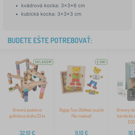
kvádrová kocka: 3x3x6 cm
kubická kocka: 3x3x3 cm
BUDETE EŠTE POTREBOVAŤ:
SKLADOM
2 DNI
>
Drevená pastelová
Bigjigs Toys Oblékací puzzle
Drevený de
guľôčková dráha 53 ks
Pán medveď
baristická 
ECO
32,10
€
9,10
€
16,