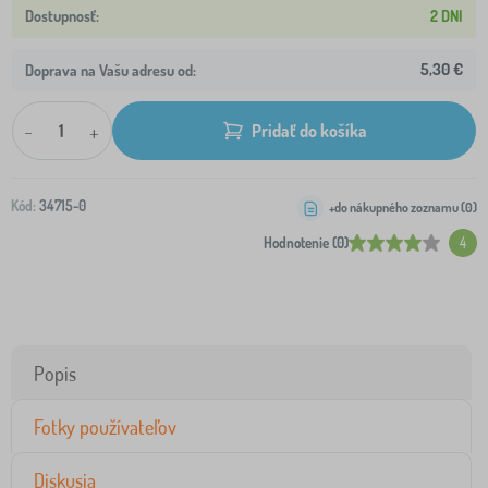
2 DNI
5,30 €
Doprava na Vašu adresu od:
-
+
Pridať do košíka
Kód:
34715-0
+do nákupného zoznamu (
0
)
Hodnotenie (0)
4
Popis
Fotky používateľov
Diskusia