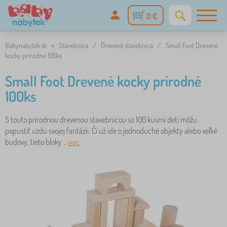
0 €
Babynabytek.sk
»
Stavebnica
/
Drevené stavebnica
/
Small Foot Drevené
kocky prírodné 100ks
Small Foot Drevené kocky prírodné
100ks
S touto prírodnou drevenou stavebnicou so 100 kusmi deti môžu
popustiť uzdu svojej fantázii. Či už ide o jednoduché objekty alebo veľké
budovy, tieto bloky ..
viac