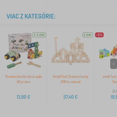
VIAC Z KATEGÓRIE:
3-5 DNÍ
2 DNI
-8%
>
Drevená konštrukčná sada
Small Foot Drevené kocky
small foot
40 prvkov
200 ks natural
Fan
21,
13,90
€
57,40
€
19,