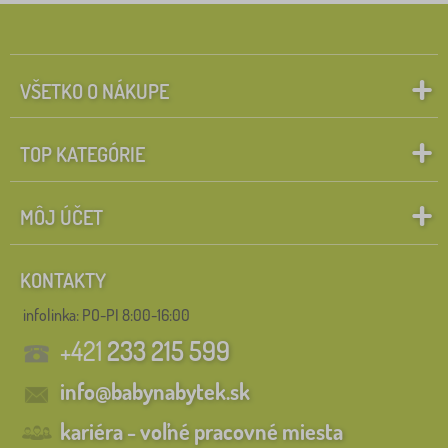
VŠETKO O NÁKUPE
TOP KATEGÓRIE
MÔJ ÚČET
KONTAKTY
infolinka:
PO-PI 8:00-16:00
+421
233 215 599
info@babynabytek.sk
kariéra - voľné pracovné miesta