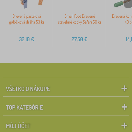
>
Drevená pastelová
Small Foot Drevené
Drevená kon
guľôčková dráha 53 ks
stavebné kocky Safari 50 ks
40 p
32,10
€
27,50
€
14,
VŠETKO O NÁKUPE
TOP KATEGÓRIE
MÔJ ÚČET