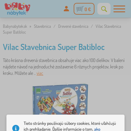
0 €
Babynabytek.sk
»
Stavebnica
/
Drevené stavebnica
/
Vilac Stavebnica
Super Batibloc
Vilac Stavebnica Super Batibloc
Táto krásna drevená stavebnica obsahuje viac ako 100 dielikov. V balení
nájdete návod na jednoduché zostavenie 6 rôznych projektov, krok po
kroku. Môžete ale ..
viac
Tieto stránky používajú súbory cookies, ktoré uľahčujú
ich prehliadanie. Ďalšie informácie o tom,
ako