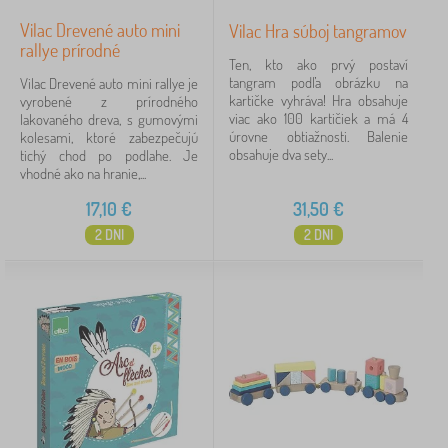
Vilac Drevené auto mini
Vilac Hra súboj tangramov
rallye prírodné
Ten, kto ako prvý postaví
tangram podľa obrázku na
Vilac Drevené auto mini rallye je
kartičke vyhráva! Hra obsahuje
vyrobené z prírodného
viac ako 100 kartičiek a má 4
lakovaného dreva, s gumovými
úrovne obtiažnosti. Balenie
kolesami, ktoré zabezpečujú
obsahuje dva sety...
tichý chod po podlahe. Je
vhodné ako na hranie,...
17,10
€
31,50
€
2 DNI
2 DNI