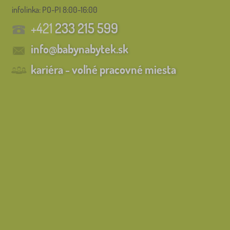
infolinka:
PO-PI 8:00-16:00
+421
233 215 599
info@babynabytek.sk
kariéra - voľné pracovné miesta