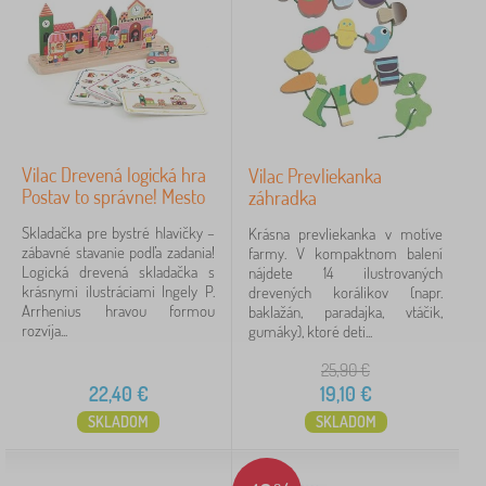
H
›
37
r
a
H
›
č
14
r
k
a
H
y
›
č
14
r
>
k
a
A
Vilac Drevená logická hra
Vilac Prevliekanka
S
y
›
č
14
u
Postav to správne! Mesto
záhradka
t
>
k
t
a
D
H
y
í
Skladačka pre bystré hlavičky –
Krásna prevliekanka v motíve
›
v
11
r
r
>
č
zábavné stavanie podľa zadania!
farmy. V kompaktnom balení
e
e
a
H
k
Logická drevená skladačka s
nájdete 14 ilustrovaných
H
b
v
›
č
9
u
a
krásnymi ilustráciami Ingely P.
drevených korálikov (napr.
r
n
e
k
d
a
Arrhenius hravou formou
baklažán, paradajka, vtáčik,
a
i
n
y
o
zobraziť
d
rozvíja...
gumáky), ktoré deti...
č
c
é
>
b
o
viac >
k
a
h
H
n
p
25,90
€
y
r
r
é
r
>
22,40
€
19,10
€
a
y
Cena
h
a
K
č
SKLADOM
SKLADOM
r
v
u
k
1 €
155 €
a
n
c
y
č
é
h
k
p