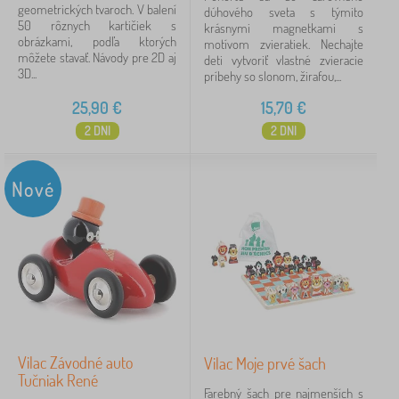
geometrických tvaroch. V balení
dúhového sveta s týmito
50 rôznych kartičiek s
krásnymi magnetkami s
obrázkami, podľa ktorých
motívom zvieratiek. Nechajte
môžete stavať. Návody pre 2D aj
deti vytvoriť vlastné zvieracie
3D...
príbehy so slonom, žirafou,...
25,90
€
15,70
€
2 DNI
2 DNI
Nové
Vilac Závodné auto
Vilac Moje prvé šach
Tučniak René
Farebný šach pre najmenších s