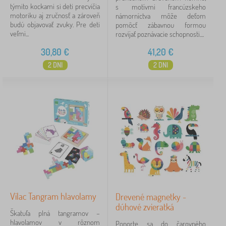
týmito kockami si deti precvičia
s motívmi francúzskeho
motoriku aj zručnosť a zároveň
námorníctva môže deťom
budú objavovať zvuky. Pre deti
pomôcť zábavnou formou
veľmi...
rozvíjať poznávacie schopnosti....
30,80
€
41,20
€
2 DNI
2 DNI
Vilac Tangram hlavolamy
Drevené magnetky -
dúhové zvieratká
Škatuľa plná tangramov –
hlavolamov v rôznom
Ponorte sa do čarovného