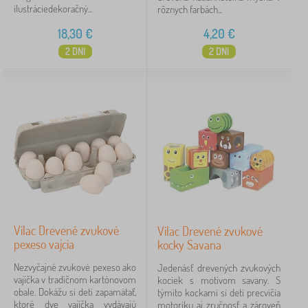
ilustráciedekoračný...
rôznych farbách...
18,30
€
4,20
€
2 DNI
2 DNI
Vilac Drevené zvukové
Vilac Drevené zvukové
pexeso vajcia
kocky Savana
Nezvyčajné zvukové pexeso ako
Jedenásť drevených zvukových
vajíčka v tradičnom kartónovom
kociek s motívom savany. S
obale. Dokážu si deti zapamätať,
týmito kockami si deti precvičia
ktoré dve vajíčka vydávajú
motoriku aj zručnosť a zároveň