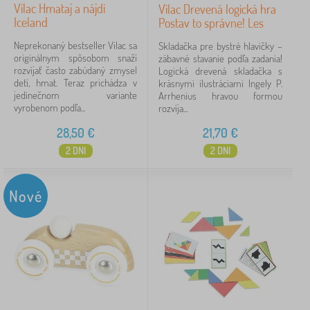
Vilac Hmataj a nájdi
Vilac Drevená logická hra
Iceland
Postav to správne! Les
Neprekonaný bestseller Vilac sa
Skladačka pre bystré hlavičky –
originálnym spôsobom snaží
zábavné stavanie podľa zadania!
rozvíjať často zabúdaný zmysel
Logická drevená skladačka s
detí, hmat. Teraz prichádza v
krásnymi ilustráciami Ingely P.
jedinečnom variante
Arrhenius hravou formou
vyrobenom podľa...
rozvíja...
28,50
€
21,70
€
2 DNI
2 DNI
Nové