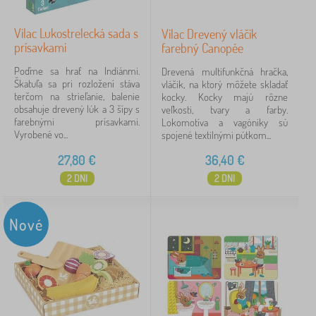
Vilac Lukostrelecká sada s
Vilac Drevený vláčik
prísavkami
farebný Canopée
Poďme sa hrať na Indiánmi.
Drevená multifunkčná hračka,
Škatuľa sa pri rozložení stáva
vláčik, na ktorý môžete skladať
terčom na strieľanie, balenie
kocky. Kocky majú rôzne
obsahuje drevený lúk a 3 šípy s
veľkosti, tvary a farby.
farebnými prísavkami.
Lokomotíva a vagóniky sú
Vyrobené vo...
spojené textilnými pútkom...
27,80
€
36,40
€
2 DNI
2 DNI
Nové