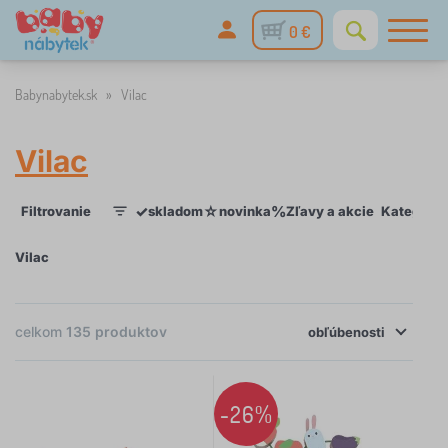
0 €
Babynabytek.sk
»
Vilac
Vilac
✓
☆
%
Filtrovanie
skladom
novinka
Zľavy a akcie
Kategórie
1
Vilac
celkom
135
produktov
×
obľúbenosti
FILTROVANIE
Kategórie
-26%