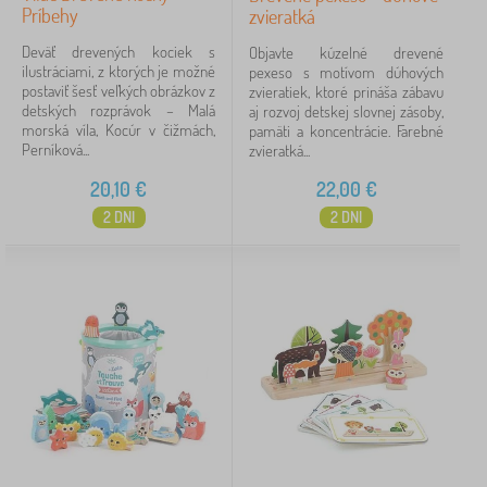
Príbehy
zvieratká
Deväť drevených kociek s
Objavte kúzelné drevené
ilustráciami, z ktorých je možné
pexeso s motívom dúhových
postaviť šesť veľkých obrázkov z
zvieratiek, ktoré prináša zábavu
detských rozprávok – Malá
aj rozvoj detskej slovnej zásoby,
morská víla, Kocúr v čižmách,
pamäti a koncentrácie. Farebné
Perníková...
zvieratká...
20,10
€
22,00
€
2 DNI
2 DNI