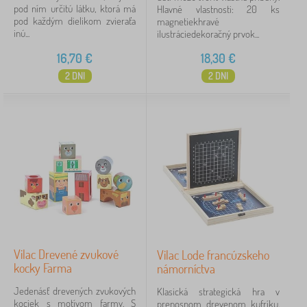
pod ním určitú látku, ktorá má
Hlavné vlastnosti: 20 ks
pod každým dielikom zvieraťa
magnetiekhravé
inú...
ilustráciedekoračný prvok...
16,70
€
18,30
€
2 DNI
2 DNI
Vilac Drevené zvukové
Vilac Lode francúzskeho
kocky Farma
námorníctva
Jedenásť drevených zvukových
Klasická strategická hra v
kociek s motívom farmy. S
prenosnom drevenom kufríku,