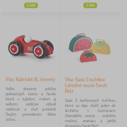
2 DNI
2 DNI
Vilac Kabriolet XL červený
Vilac Sada 3 kufríkov
Lahodné ovocie Sarah
Veľké drevené autíčko
Betz
jedinečných tvarov a farieb,
ktoré v každom, malom aj
Sada 3 kartónových kufríkov,
veľkom, vodičovi vzbudí
ktoré sa dajú vložiť jeden do
nadšenie a chuť pretekať.
druhého, s ilustráciami
Svojím prevedením ľahko
šťavnatého ovocia - vodného
osloví...
melónu, ananásu a jahôd
dizajnérky Sarah Betz...