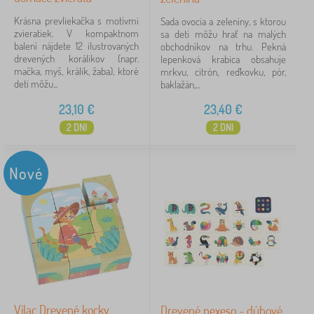
Krásna prevliekačka s motívmi
Sada ovocia a zeleniny, s ktorou
zvieratiek. V kompaktnom
sa deti môžu hrať na malých
balení nájdete 12 ilustrovaných
obchodníkov na trhu. Pekná
drevených korálikov (napr.
lepenková krabica obsahuje
mačka, myš, králik, žaba), ktoré
mrkvu, citrón, reďkovku, pór,
deti môžu...
baklažán,...
23,10
€
23,40
€
2 DNI
2 DNI
Nové
Vilac Drevené kocky
Drevené pexeso - dúhové