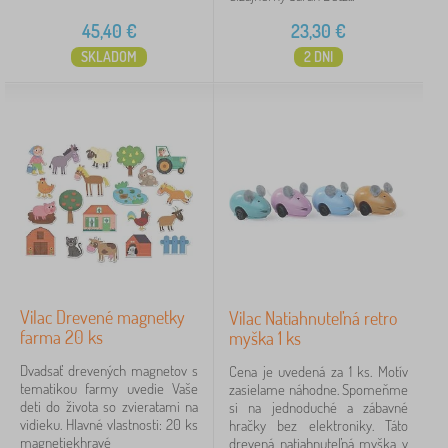
45,40
€
23,30
€
SKLADOM
2 DNI
Vilac Drevené magnetky
Vilac Natiahnuteľná retro
farma 20 ks
myška 1 ks
Dvadsať drevených magnetov s
Cena je uvedená za 1 ks. Motív
tematikou farmy uvedie Vaše
zasielame náhodne. Spomeňme
deti do života so zvieratami na
si na jednoduché a zábavné
vidieku. Hlavné vlastnosti: 20 ks
hračky bez elektroniky. Táto
magnetiekhravé
drevená natiahnuteľná myška v