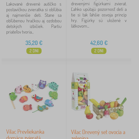
drevenými figúrkami zvierat.
Lakované drevené autíčko s
Ľahko upútajú pozornosť detí a
postavičkou zvieratka si obľúbia
tie si tak ľahšie osvoja princíp
aj najmenšie deti. Stane sa
hry. Figúrky sú uložené v
obľúbenou hračkou aj ozdobou
látkovom...
detských izbičiek. Partiu
priateľov tvoria...
35,20
€
42,60
€
2 DNI
2 DNI
Vilac Prevliekanka
Vilac Drevený set ovocia a
domáce zvieratá
zelenina