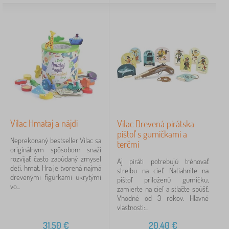
Jerry Fabrics
23
Babai
11
ADEKO®
10
PASTELOWE LOVE®
9
VYLEN
6
zobraziť
Vilac Hmataj a nájdi
viac >
Vilac Drevená pirátska
pištoľ s gumičkami a
Neprekonaný bestseller Vilac sa
terčmi
originálnym spôsobom snaží
rozvíjať často zabúdaný zmysel
FILTROVANIE
Aj piráti potrebujú trénovať
detí, hmat. Hra je tvorená najmä
streľbu na cieľ. Natiahnite na
drevenými figúrkami ukrytými
pištoľ priloženú gumičku,
vo...
zamierte na cieľ a stlačte spúšť.
Vhodné od 3 rokov. Hlavné
vlastnosti:...
31,50
€
20,40
€