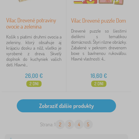
Vilac Drevené potraviny
Vilac Drevené puzzle Dom
ovocie a zelenina
Drevené puzzle so šiestimi
dielikmi s tematikou
Košík s piatimi druhmi ovocia a
domácnosti. Štyri rôzne obrázky.
zeleniny, ktorý obsahuje aj
Zabalené v peknom drevenom
krájaciu dosku a nôž, všetko je
boxe s bavlnenou rukoväťou.
vyrobené z dreva. Skvelý
Hlavné vlastnosti: 4...
doplnok do kuchyniek vašich
detí. Hlavné...
26,00
€
16,60
€
2 DNI
2 DNI
Strana: 1
2
3
4
5