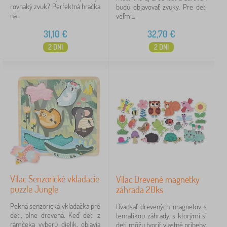
rovnaký zvuk? Perfektná hračka
budú objavovať zvuky. Pre deti
na...
veľmi...
31,10
€
32,70
€
2 DNI
2 DNI
Vilac Senzorické vkladacie
Vilac Drevené magnetky
puzzle Jungle
záhrada 20ks
Pekná senzorická vkladačka pre
Dvadsať drevených magnetov s
deti, plne drevená. Keď deti z
tematikou záhrady, s ktorými si
rámčeka vyberú dielik, objavia
deti môžu tvoriť vlastné príbehy.