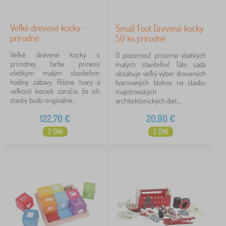
Veľké drevené kocky -
Small Foot Drevené kocky
prírodné
50 ks prírodné
Veľké drevené kocky v
O pozornosť prosíme všetkých
prírodnej farbe prinesú
malých staviteľov! Táto sada
všetkým malým staviteľom
obsahuje veľký výber drevených
hodiny zábavy. Rôzne tvary a
tvarovaných blokov na stavbu
veľkosti kociek zaručia, že ich
majstrovských
stavby budú originálne....
architektonických diel....
122,70
€
20,90
€
2 DNI
2 DNI