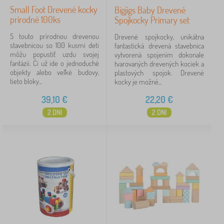
Small Foot Drevené kocky
Bigjigs Baby Drevené
prírodné 100ks
Spojkocky Primary set
S touto prírodnou drevenou
Drevené spojkocky, unikátna
stavebnicou so 100 kusmi deti
fantastická drevená stavebnica
môžu popustiť uzdu svojej
vytvorená spojením dokonale
fantázii. Či už ide o jednoduché
tvarovaných drevených kociek a
objekty alebo veľké budovy,
plastových spojok. Drevené
tieto bloky...
kocky je možné...
39,10
€
22,20
€
2 DNI
2 DNI