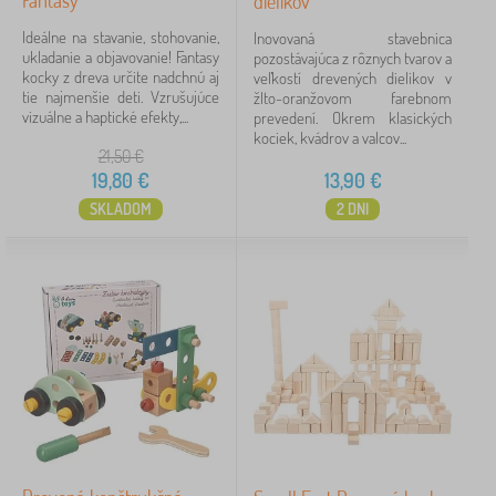
Fantasy
dielikov
Ideálne na stavanie, stohovanie,
Inovovaná stavebnica
ukladanie a objavovanie! Fantasy
pozostávajúca z rôznych tvarov a
kocky z dreva určite nadchnú aj
veľkostí drevených dielikov v
tie najmenšie deti. Vzrušujúce
žlto-oranžovom farebnom
vizuálne a haptické efekty,...
prevedení. Okrem klasických
kociek, kvádrov a valcov...
21,50
€
19,80
€
13,90
€
SKLADOM
2 DNI