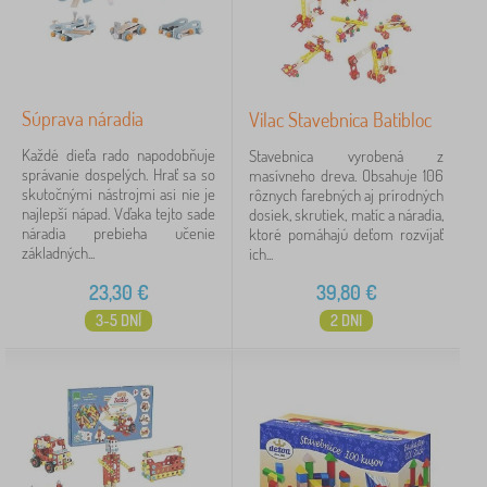
Súprava náradia
Vilac Stavebnica Batibloc
Každé dieťa rado napodobňuje
Stavebnica vyrobená z
správanie dospelých. Hrať sa so
masívneho dreva. Obsahuje 106
skutočnými nástrojmi asi nie je
rôznych farebných aj prírodných
najlepší nápad. Vďaka tejto sade
dosiek, skrutiek, matíc a náradia,
náradia prebieha učenie
ktoré pomáhajú deťom rozvíjať
základných...
ich...
23,30
€
39,80
€
3-5 DNÍ
2 DNI