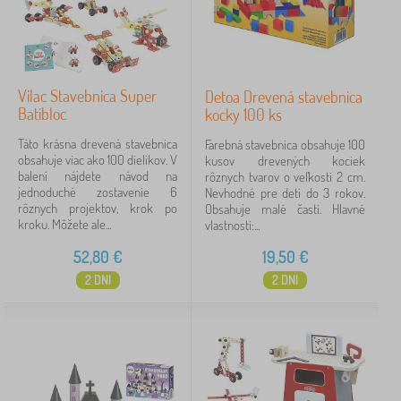
Vilac Stavebnica Super
Detoa Drevená stavebnica
Batibloc
kocky 100 ks
Táto krásna drevená stavebnica
Farebná stavebnica obsahuje 100
obsahuje viac ako 100 dielikov. V
kusov drevených kociek
balení nájdete návod na
rôznych tvarov o veľkosti 2 cm.
jednoduché zostavenie 6
Nevhodné pre deti do 3 rokov.
rôznych projektov, krok po
Obsahuje malé časti. Hlavné
kroku. Môžete ale...
vlastnosti:...
52,80
€
19,50
€
2 DNI
2 DNI