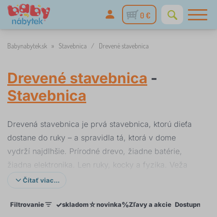
0 €
Babynabytek.sk
»
Stavebnica
/
Drevené stavebnica
Drevené stavebnica
-
Stavebnica
Drevená stavebnica je prvá stavebnica, ktorú dieťa
dostane do ruky – a spravidla tá, ktorá v dome
vydrží najdlhšie. Prírodné drevo, žiadne batérie,
žiadna elektronika. Len ruky, kocky a fyzika. Veža
buď stojí, alebo padá – a dieťa samé príde na to
Čítať viac...
prečo.
✓
☆
%
Filtrovanie
skladom
novinka
Zľavy a akcie
Dostupnosť
Prezrite si tiež
magnetické stavebnice
pre staršie