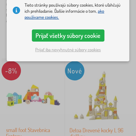
spoločne tráviť čas pri stavbe
Tieto stránky používajú súbory cookies, ktoré uľahčujú
Tento set 50 drevených
stále nových konštrukcií. V
stavebných kociek deti očarí
ich prehliadanie. Ďalšie informácie o tom,
ako
Zrušiť
FILTROVANIE
tomto prípade sú prvky drevené
výberom z mnohých
používame cookies.
a guľôčky sklenené,...
rozdielnych tvarov a farieb.
Navyše medzi týmito kockami,
ktoré...
Prijať všetky súbory cookie
32,10
€
27,50
€
Prijať iba nevyhnutné súbory cookies
SKLADOM
SKLADOM
-8%
Nové
small foot Stavebnica
Detoa Drevené kocky L 96