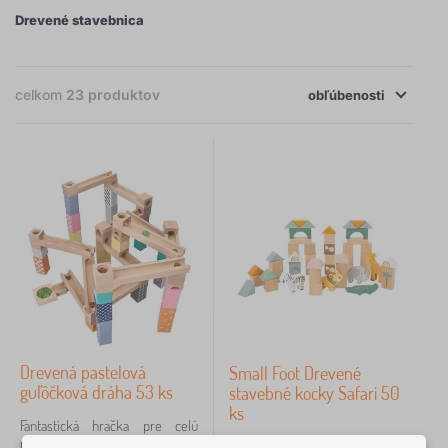
deti od 3 rokov,
drevené hračky
alebo celú ponuku
Drevené stavebnica
stavebníc
. Tipy na drevené hračky ako darček
×
FILTROVANIE
nájdete v článku
Tipy na darček pre ročného chlapca
celkom
23
produktov
alebo
Vianočné Montessori darčeky
.
obľúbenosti
Dostupnosť
Cena
11 €
123 €
iltrovanie
Vyhľadať v rámci filtra
Drevená pastelová
Small Foot Drevené
Typ ponuky
guľôčková dráha 53 ks
stavebné kocky Safari 50
ks
Štítky
Fantastická hračka pre celú
rodinu, ktorá umožňuje
Klasika v modernom štýle!