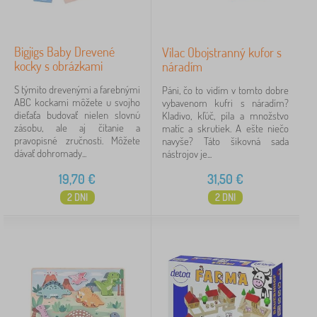
Bigjigs Baby Drevené
Vilac Obojstranný kufor s
kocky s obrázkami
náradím
S týmito drevenými a farebnými
Páni, čo to vidím v tomto dobre
ABC kockami môžete u svojho
vybavenom kufri s náradím?
dieťaťa budovať nielen slovnú
Kladivo, kľúč, píla a množstvo
zásobu, ale aj čítanie a
matíc a skrutiek. A ešte niečo
pravopisné zručnosti. Môžete
navyše? Táto šikovná sada
dávať dohromady...
nástrojov je...
19,70
€
31,50
€
2 DNI
2 DNI