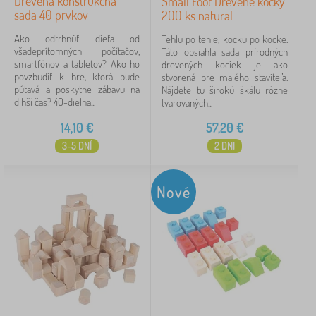
Drevená konštrukčná
Small Foot Drevené kocky
sada 40 prvkov
200 ks natural
Ako odtrhnúť dieťa od
Tehlu po tehle, kocku po kocke.
všadeprítomných počítačov,
Táto obsiahla sada prírodných
smartfónov a tabletov? Ako ho
drevených kociek je ako
povzbudiť k hre, ktorá bude
stvorená pre malého staviteľa.
pútavá a poskytne zábavu na
Nájdete tu širokú škálu rôzne
dlhší čas? 40-dielna...
tvarovaných...
14,10
€
57,20
€
3-5 DNÍ
2 DNI
Nové