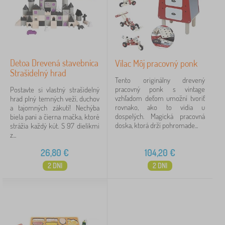
Detoa Drevená stavebnica
Vilac Môj pracovný ponk
Strašidelný hrad
Tento originálny drevený
pracovný ponk s vintage
Postavte si vlastný strašidelný
vzhľadom deťom umožní tvoriť
hrad plný temných veží, duchov
rovnako, ako to vidia u
a tajomných zákutí! Nechýba
dospelých. Magická pracovná
biela pani a čierna mačka, ktoré
doska, ktorá drží pohromade...
strážia každý kút. S 97 dielikmi
z...
26,80
€
104,20
€
2 DNI
2 DNI