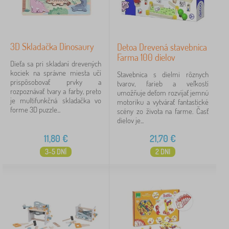
3D Skladačka Dinosaury
Detoa Drevená stavebnica
Farma 100 dielov
Dieťa sa pri skladaní drevených
kociek na správne miesta učí
Stavebnica s dielmi rôznych
prispôsobovať prvky a
tvarov, farieb a veľkostí
rozpoznávať tvary a farby, preto
umožňuje deťom rozvíjať jemnú
je multifunkčná skladačka vo
motoriku a vytvárať fantastické
forme 3D puzzle...
scény zo života na farme. Časť
dielov je...
11,80
€
21,70
€
3-5 DNÍ
2 DNI