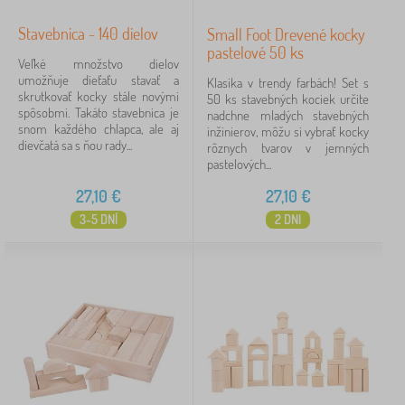
Stavebnica - 140 dielov
Small Foot Drevené kocky
pastelové 50 ks
Veľké množstvo dielov
umožňuje dieťaťu stavať a
Klasika v trendy farbách! Set s
skrutkovať kocky stále novými
50 ks stavebných kociek určite
spôsobmi. Takáto stavebnica je
nadchne mladých stavebných
snom každého chlapca, ale aj
inžinierov, môžu si vybrať kocky
dievčatá sa s ňou rady...
rôznych tvarov v jemných
pastelových...
27,10
€
27,10
€
3-5 DNÍ
2 DNI